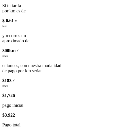
Si tu tarifa
por km es de
$ 0.61
x
km
y recorres un
aproximado de
300km
al
mes
entonces, con nuestra modalidad
de pago por km serían
$183
al
mes
$1,726
pago inicial
$3,922
Pago total