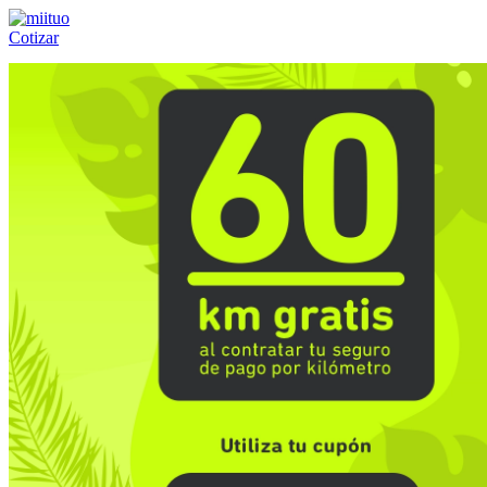
Cotizar
Llámanos al:
(55) 84-21-05-00
ó
800-953-00-59