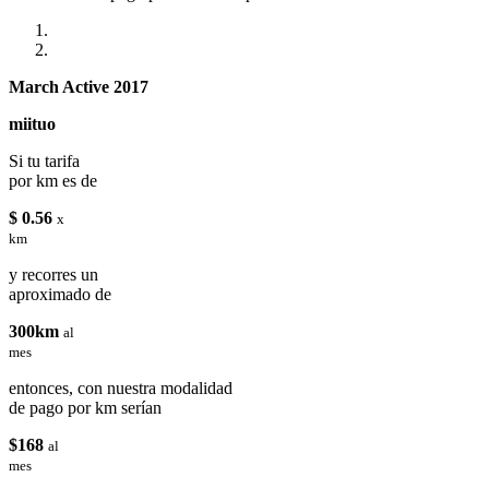
March Active 2017
miituo
Si tu tarifa
por km es de
$ 0.56
x
km
y recorres un
aproximado de
300km
al
mes
entonces, con nuestra modalidad
de pago por km serían
$168
al
mes