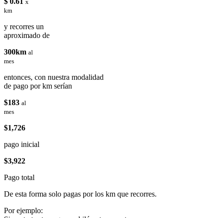
$ 0.61
x
km
y recorres un
aproximado de
300km
al
mes
entonces, con nuestra modalidad
de pago por km serían
$183
al
mes
$1,726
pago inicial
$3,922
Pago total
De esta forma solo pagas por los km que recorres.
Por ejemplo: