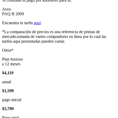
Si contratas tu pago por kilómetro para tu:
Aveo
PAQ B 2009
Encuentra tu tarifa
aqui
*La comparación de precios es una referencia de primas de
mercado,tomada de varios compradores en línea por lo cual las
tarifas aqui presentadas pueden variar.
Otros*
Plan forzoso
a 12 meses
$4,119
anual
$1,599
pago inicial
$5,799
Pago total