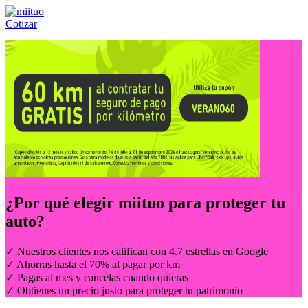
Cotizar
Llámanos al:
(55) 84-21-05-00
ó
800-953-00-59
¿Por qué elegir
miituo
para proteger tu
auto?
✓ Nuestros clientes nos califican con 4.7 estrellas en Google
✓ Ahorras hasta el 70% al pagar por km
✓ Pagas al mes y cancelas cuando quieras
✓ Obtienes un precio justo para proteger tu patrimonio