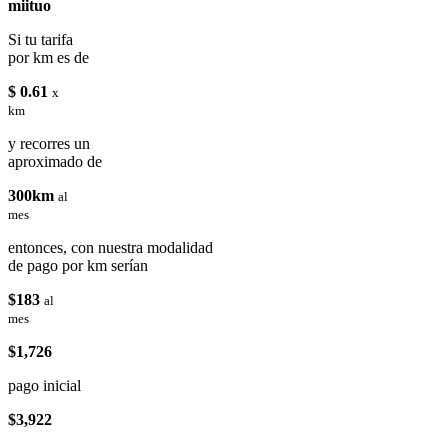
miituo
Si tu tarifa
por km es de
$ 0.61
x
km
y recorres un
aproximado de
300km
al
mes
entonces, con nuestra modalidad
de pago por km serían
$183
al
mes
$1,726
pago inicial
$3,922