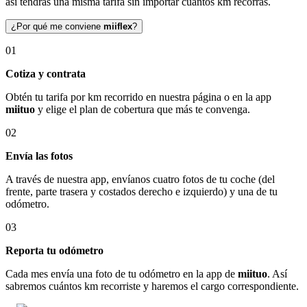
así tendrás una misma tarifa sin importar cuántos km recorras.
¿Por qué me conviene
miiflex
?
01
Cotiza y contrata
Obtén tu tarifa por km recorrido en nuestra página o en la app
miituo
y elige el plan de cobertura que más te convenga.
02
Envía las fotos
A través de nuestra app, envíanos cuatro fotos de tu coche (del
frente, parte trasera y costados derecho e izquierdo) y una de tu
odómetro.
03
Reporta tu odómetro
Cada mes envía una foto de tu odómetro en la app de
miituo
. Así
sabremos cuántos km recorriste y haremos el cargo correspondiente.