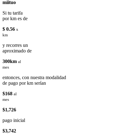
miituo
Si tu tarifa
por km es de
$ 0.56
x
km
y recorres un
aproximado de
300km
al
mes
entonces, con nuestra modalidad
de pago por km serían
$168
al
mes
$1,726
pago inicial
$3,742