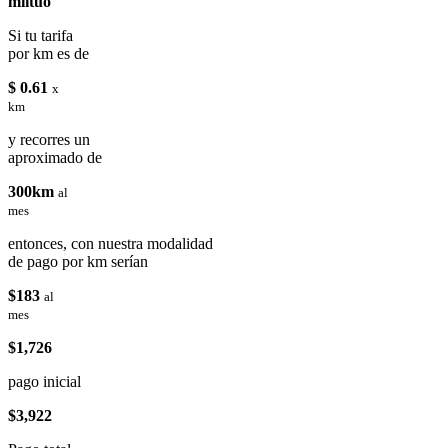
miituo
Si tu tarifa
por km es de
$ 0.61
x
km
y recorres un
aproximado de
300km
al
mes
entonces, con nuestra modalidad
de pago por km serían
$183
al
mes
$1,726
pago inicial
$3,922