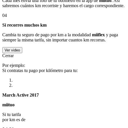
Cada mes envía una foto de tu odómetro en la app de
miituo
. Así
sabremos cuántos km recorriste y haremos el cargo correspondiente.
04
Si recorres muchos km
Cambia tu seguro de pago por km a la modalidad
miiflex
y paga
siempre la misma tarifa, sin importar cuantos km recorras.
Ver video
Cerrar
Por ejemplo:
Si contratas tu pago por kilómetro para tu:
March Active 2017
miituo
Si tu tarifa
por km es de