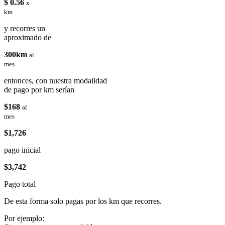
$ 0.56
x
km
y recorres un
aproximado de
300km
al
mes
entonces, con nuestra modalidad
de pago por km serían
$168
al
mes
$1,726
pago inicial
$3,742
Pago total
De esta forma solo pagas por los km que recorres.
Por ejemplo: