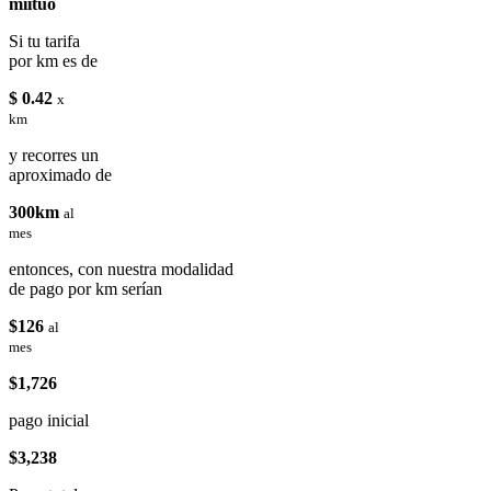
miituo
Si tu tarifa
por km es de
$ 0.42
x
km
y recorres un
aproximado de
300km
al
mes
entonces, con nuestra modalidad
de pago por km serían
$126
al
mes
$1,726
pago inicial
$3,238