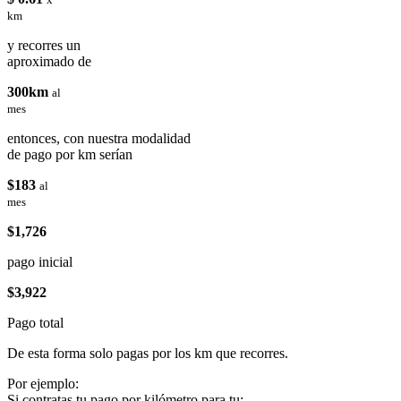
km
y recorres un
aproximado de
300km
al
mes
entonces, con nuestra modalidad
de pago por km serían
$183
al
mes
$1,726
pago inicial
$3,922
Pago total
De esta forma solo pagas por los km que recorres.
Por ejemplo:
Si contratas tu pago por kilómetro para tu: