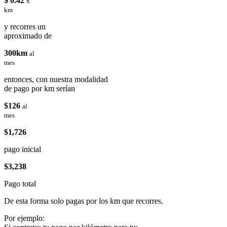
$ 0.42
x
km
y recorres un
aproximado de
300km
al
mes
entonces, con nuestra modalidad
de pago por km serían
$126
al
mes
$1,726
pago inicial
$3,238
Pago total
De esta forma solo pagas por los km que recorres.
Por ejemplo: