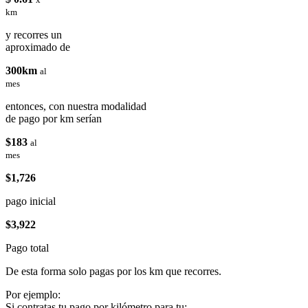
km
y recorres un
aproximado de
300km
al
mes
entonces, con nuestra modalidad
de pago por km serían
$183
al
mes
$1,726
pago inicial
$3,922
Pago total
De esta forma solo pagas por los km que recorres.
Por ejemplo:
Si contratas tu pago por kilómetro para tu: