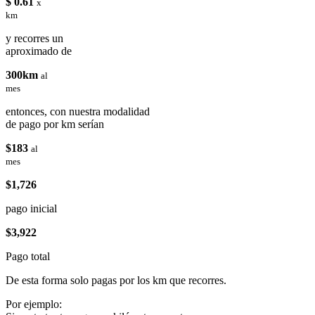
$ 0.61
x
km
y recorres un
aproximado de
300km
al
mes
entonces, con nuestra modalidad
de pago por km serían
$183
al
mes
$1,726
pago inicial
$3,922
Pago total
De esta forma solo pagas por los km que recorres.
Por ejemplo: