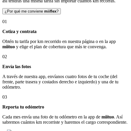
así tendrás una misma tarifa sin importar cuántos km recorras.
¿Por qué me conviene
miiflex
?
01
Cotiza y contrata
Obtén tu tarifa por km recorrido en nuestra página o en la app
miituo
y elige el plan de cobertura que más te convenga.
02
Envía las fotos
A través de nuestra app, envíanos cuatro fotos de tu coche (del
frente, parte trasera y costados derecho e izquierdo) y una de tu
odómetro.
03
Reporta tu odómetro
Cada mes envía una foto de tu odómetro en la app de
miituo
. Así
sabremos cuántos km recorriste y haremos el cargo correspondiente.