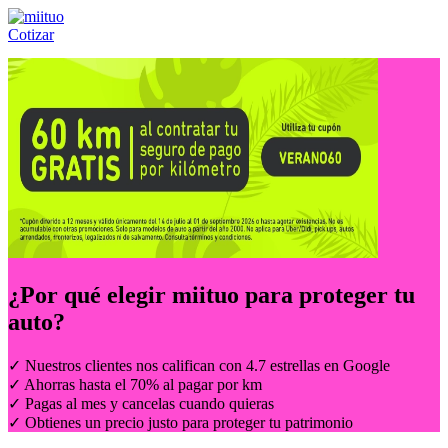
Cotizar
Llámanos al:
(55) 84-21-05-00
ó
800-953-00-59
¿Por qué elegir
miituo
para proteger tu
auto?
✓ Nuestros clientes nos califican con 4.7 estrellas en Google
✓ Ahorras hasta el 70% al pagar por km
✓ Pagas al mes y cancelas cuando quieras
✓ Obtienes un precio justo para proteger tu patrimonio