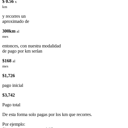
$ 0.56
x
km
y recorres un
aproximado de
300km
al
mes
entonces, con nuestra modalidad
de pago por km serían
$168
al
mes
$1,726
pago inicial
$3,742
Pago total
De esta forma solo pagas por los km que recorres.
Por ejemplo: