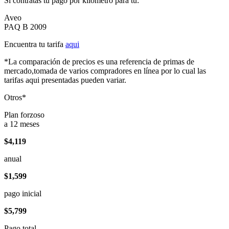
Si contratas tu pago por kilómetro para tu:
Aveo
PAQ B 2009
Encuentra tu tarifa
aqui
*La comparación de precios es una referencia de primas de
mercado,tomada de varios compradores en línea por lo cual las
tarifas aqui presentadas pueden variar.
Otros*
Plan forzoso
a 12 meses
$4,119
anual
$1,599
pago inicial
$5,799
Pago total