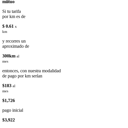
miituo
Si tu tarifa
por km es de
$ 0.61
x
km
y recorres un
aproximado de
300km
al
mes
entonces, con nuestra modalidad
de pago por km serían
$183
al
mes
$1,726
pago inicial
$3,922