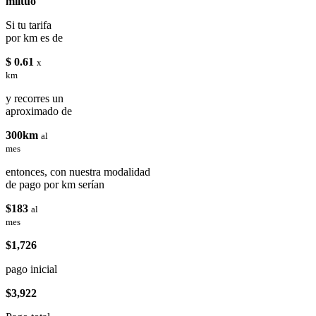
miituo
Si tu tarifa
por km es de
$ 0.61
x
km
y recorres un
aproximado de
300km
al
mes
entonces, con nuestra modalidad
de pago por km serían
$183
al
mes
$1,726
pago inicial
$3,922