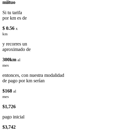
miituo
Si tu tarifa
por km es de
$ 0.56
x
km
y recorres un
aproximado de
300km
al
mes
entonces, con nuestra modalidad
de pago por km serían
$168
al
mes
$1,726
pago inicial
$3,742