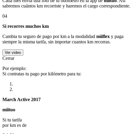
Cada mes envía una foto de tu odómetro en la app de
miituo
. Así
sabremos cuántos km recorriste y haremos el cargo correspondiente.
04
Si recorres muchos km
Cambia tu seguro de pago por km a la modalidad
miiflex
y paga
siempre la misma tarifa, sin importar cuantos km recorras.
Ver video
Cerrar
Por ejemplo:
Si contratas tu pago por kilómetro para tu:
March Active 2017
miituo
Si tu tarifa
por km es de