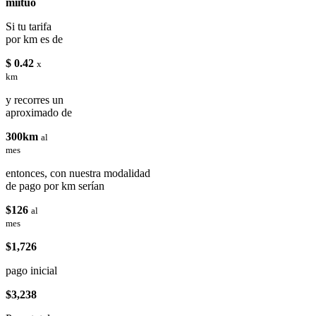
miituo
Si tu tarifa
por km es de
$ 0.42
x
km
y recorres un
aproximado de
300km
al
mes
entonces, con nuestra modalidad
de pago por km serían
$126
al
mes
$1,726
pago inicial
$3,238