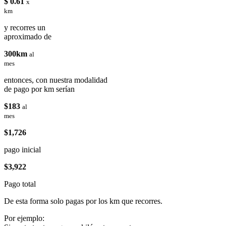
$ 0.61
x
km
y recorres un
aproximado de
300km
al
mes
entonces, con nuestra modalidad
de pago por km serían
$183
al
mes
$1,726
pago inicial
$3,922
Pago total
De esta forma solo pagas por los km que recorres.
Por ejemplo: