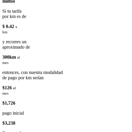
miituo
Si tu tarifa
por km es de
$ 0.42
x
km
y recorres un
aproximado de
300km
al
mes
entonces, con nuestra modalidad
de pago por km serían
$126
al
mes
$1,726
pago inicial
$3,238