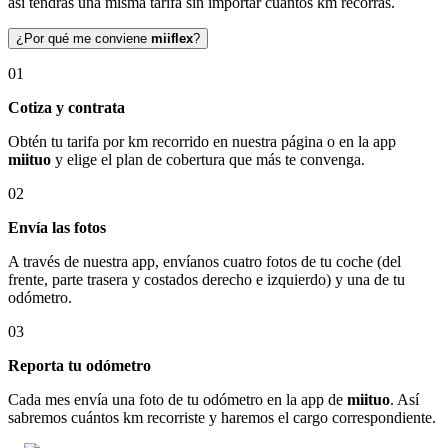
así tendrás una misma tarifa sin importar cuántos km recorras.
¿Por qué me conviene
miiflex
?
01
Cotiza y contrata
Obtén tu tarifa por km recorrido en nuestra página o en la app
miituo
y elige el plan de cobertura que más te convenga.
02
Envía las fotos
A través de nuestra app, envíanos cuatro fotos de tu coche (del
frente, parte trasera y costados derecho e izquierdo) y una de tu
odómetro.
03
Reporta tu odómetro
Cada mes envía una foto de tu odómetro en la app de
miituo
. Así
sabremos cuántos km recorriste y haremos el cargo correspondiente.