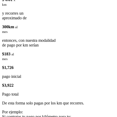
km
y recorres un
aproximado de
300km
al
mes
entonces, con nuestra modalidad
de pago por km serían
$183
al
mes
$1,726
pago inicial
$3,922
Pago total
De esta forma solo pagas por los km que recorres.
Por ejemplo:
Si contratas tu pago por kilómetro para tu: