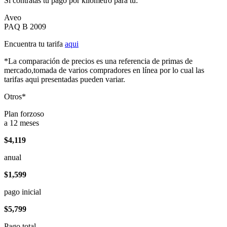
Si contratas tu pago por kilómetro para tu:
Aveo
PAQ B 2009
Encuentra tu tarifa
aqui
*La comparación de precios es una referencia de primas de
mercado,tomada de varios compradores en línea por lo cual las
tarifas aqui presentadas pueden variar.
Otros*
Plan forzoso
a 12 meses
$4,119
anual
$1,599
pago inicial
$5,799
Pago total