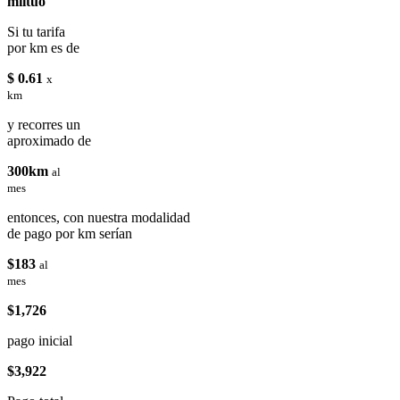
miituo
Si tu tarifa
por km es de
$ 0.61
x
km
y recorres un
aproximado de
300km
al
mes
entonces, con nuestra modalidad
de pago por km serían
$183
al
mes
$1,726
pago inicial
$3,922