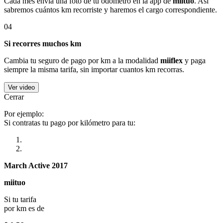
Cada mes envía una foto de tu odómetro en la app de
miituo
. Así
sabremos cuántos km recorriste y haremos el cargo correspondiente.
04
Si recorres muchos km
Cambia tu seguro de pago por km a la modalidad
miiflex
y paga
siempre la misma tarifa, sin importar cuantos km recorras.
Ver video
Cerrar
Por ejemplo:
Si contratas tu pago por kilómetro para tu:
March Active 2017
miituo
Si tu tarifa
por km es de