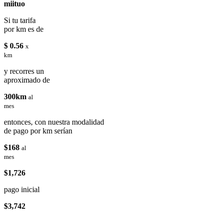
miituo
Si tu tarifa
por km es de
$ 0.56
x
km
y recorres un
aproximado de
300km
al
mes
entonces, con nuestra modalidad
de pago por km serían
$168
al
mes
$1,726
pago inicial
$3,742