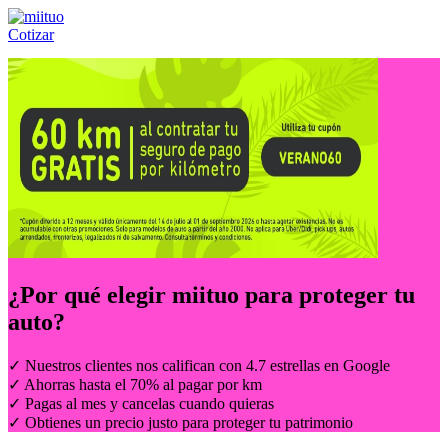
Cotizar
Llámanos al:
(55) 84-21-05-00
ó
800-953-00-59
¿Por qué elegir
miituo
para proteger tu
auto?
✓ Nuestros clientes nos califican con 4.7 estrellas en Google
✓ Ahorras hasta el 70% al pagar por km
✓ Pagas al mes y cancelas cuando quieras
✓ Obtienes un precio justo para proteger tu patrimonio