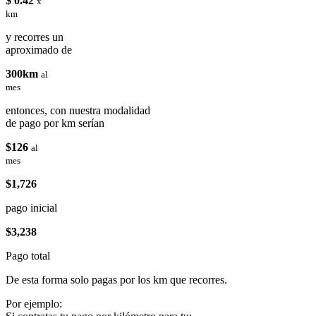
$ 0.42
x
km
y recorres un
aproximado de
300km
al
mes
entonces, con nuestra modalidad
de pago por km serían
$126
al
mes
$1,726
pago inicial
$3,238
Pago total
De esta forma solo pagas por los km que recorres.
Por ejemplo: