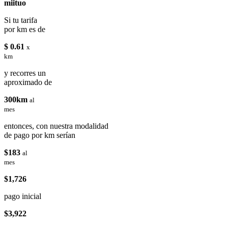
miituo
Si tu tarifa
por km es de
$ 0.61
x
km
y recorres un
aproximado de
300km
al
mes
entonces, con nuestra modalidad
de pago por km serían
$183
al
mes
$1,726
pago inicial
$3,922