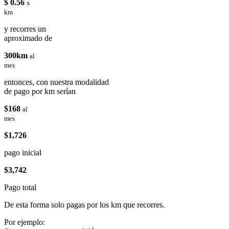
$ 0.56
x
km
y recorres un
aproximado de
300km
al
mes
entonces, con nuestra modalidad
de pago por km serían
$168
al
mes
$1,726
pago inicial
$3,742
Pago total
De esta forma solo pagas por los km que recorres.
Por ejemplo: