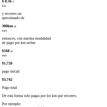
$ 0.56
x
km
y recorres un
aproximado de
300km
al
mes
entonces, con nuestra modalidad
de pago por km serían
$168
al
mes
$1,726
pago inicial
$3,742
Pago total
De esta forma solo pagas por los km que recorres.
Por ejemplo: