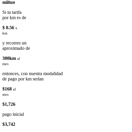
miituo
Si tu tarifa
por km es de
$ 0.56
x
km
y recorres un
aproximado de
300km
al
mes
entonces, con nuestra modalidad
de pago por km serían
$168
al
mes
$1,726
pago inicial
$3,742