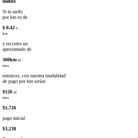
miituo
Si tu tarifa
por km es de
$ 0.42
x
km
y recorres un
aproximado de
300km
al
mes
entonces, con nuestra modalidad
de pago por km serían
$126
al
mes
$1,726
pago inicial
$3,238