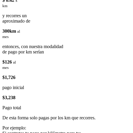
$ 0.42
x
km
y recorres un
aproximado de
300km
al
mes
entonces, con nuestra modalidad
de pago por km serían
$126
al
mes
$1,726
pago inicial
$3,238
Pago total
De esta forma solo pagas por los km que recorres.
Por ejemplo: