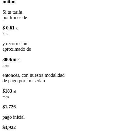
miituo
Si tu tarifa
por km es de
$ 0.61
x
km
y recorres un
aproximado de
300km
al
mes
entonces, con nuestra modalidad
de pago por km serían
$183
al
mes
$1,726
pago inicial
$3,922