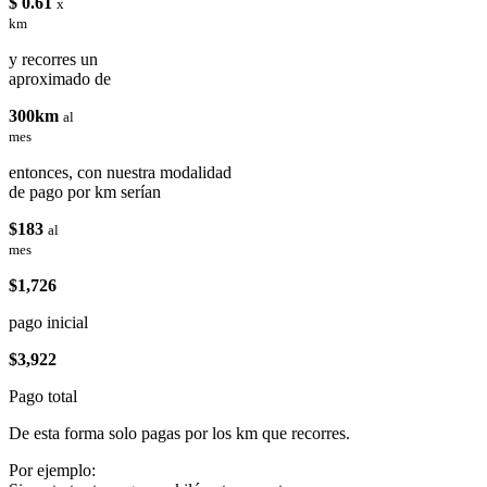
$ 0.61
x
km
y recorres un
aproximado de
300km
al
mes
entonces, con nuestra modalidad
de pago por km serían
$183
al
mes
$1,726
pago inicial
$3,922
Pago total
De esta forma solo pagas por los km que recorres.
Por ejemplo: