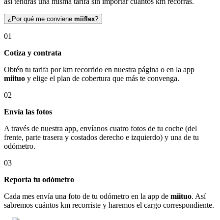
así tendrás una misma tarifa sin importar cuántos km recorras.
¿Por qué me conviene
miiflex
?
01
Cotiza y contrata
Obtén tu tarifa por km recorrido en nuestra página o en la app
miituo
y elige el plan de cobertura que más te convenga.
02
Envía las fotos
A través de nuestra app, envíanos cuatro fotos de tu coche (del
frente, parte trasera y costados derecho e izquierdo) y una de tu
odómetro.
03
Reporta tu odómetro
Cada mes envía una foto de tu odómetro en la app de
miituo
. Así
sabremos cuántos km recorriste y haremos el cargo correspondiente.