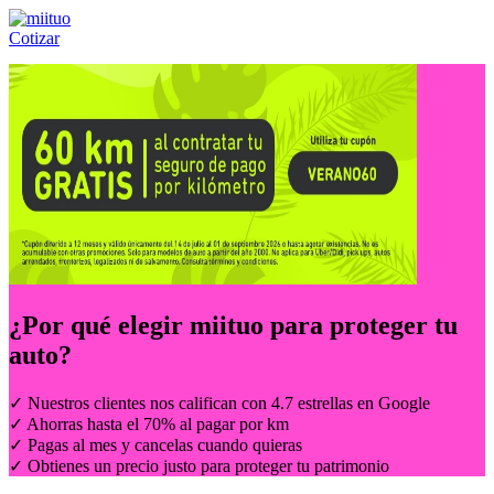
Cotizar
Llámanos al:
(55) 84-21-05-00
ó
800-953-00-59
¿Por qué elegir
miituo
para proteger tu
auto?
✓ Nuestros clientes nos califican con 4.7 estrellas en Google
✓ Ahorras hasta el 70% al pagar por km
✓ Pagas al mes y cancelas cuando quieras
✓ Obtienes un precio justo para proteger tu patrimonio