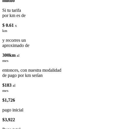
miituo
Si tu tarifa
por km es de
$ 0.61
x
km
y recorres un
aproximado de
300km
al
mes
entonces, con nuestra modalidad
de pago por km serían
$183
al
mes
$1,726
pago inicial
$3,922