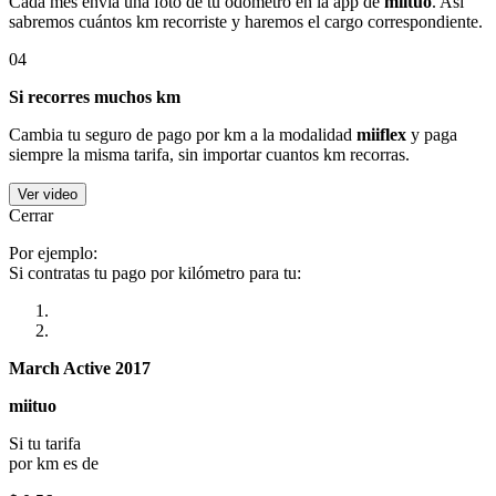
Cada mes envía una foto de tu odómetro en la app de
miituo
. Así
sabremos cuántos km recorriste y haremos el cargo correspondiente.
04
Si recorres muchos km
Cambia tu seguro de pago por km a la modalidad
miiflex
y paga
siempre la misma tarifa, sin importar cuantos km recorras.
Ver video
Cerrar
Por ejemplo:
Si contratas tu pago por kilómetro para tu:
March Active 2017
miituo
Si tu tarifa
por km es de