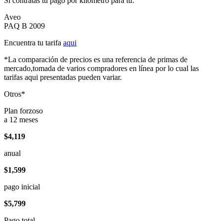
Si contratas tu pago por kilómetro para tu:
Aveo
PAQ B 2009
Encuentra tu tarifa
aqui
*La comparación de precios es una referencia de primas de
mercado,tomada de varios compradores en línea por lo cual las
tarifas aqui presentadas pueden variar.
Otros*
Plan forzoso
a 12 meses
$4,119
anual
$1,599
pago inicial
$5,799
Pago total