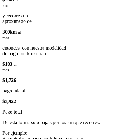
km
y recorres un
aproximado de
300km
al
mes
entonces, con nuestra modalidad
de pago por km serían
$183
al
mes
$1,726
pago inicial
$3,922
Pago total
De esta forma solo pagas por los km que recorres.
Por ejemplo:
Si contratas tu pago por kilómetro para tu: