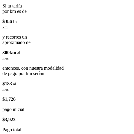
Si tu tarifa
por km es de
$ 0.61
x
km
y recorres un
aproximado de
300km
al
mes
entonces, con nuestra modalidad
de pago por km serían
$183
al
mes
$1,726
pago inicial
$3,922
Pago total