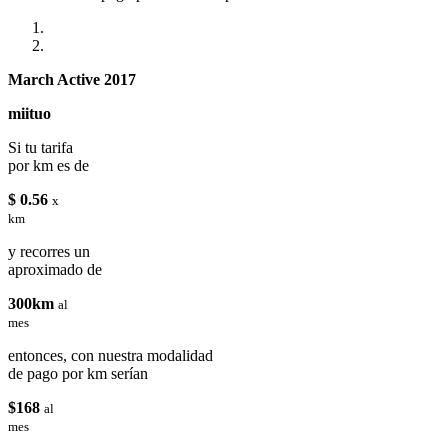
March Active 2017
miituo
Si tu tarifa
por km es de
$ 0.56
x
km
y recorres un
aproximado de
300km
al
mes
entonces, con nuestra modalidad
de pago por km serían
$168
al
mes