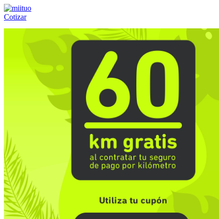
Cotizar
Llámanos al:
(55) 84-21-05-00
ó
800-953-00-59