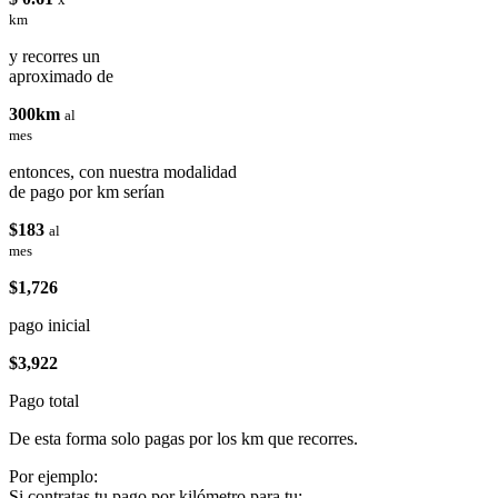
km
y recorres un
aproximado de
300km
al
mes
entonces, con nuestra modalidad
de pago por km serían
$183
al
mes
$1,726
pago inicial
$3,922
Pago total
De esta forma solo pagas por los km que recorres.
Por ejemplo:
Si contratas tu pago por kilómetro para tu: