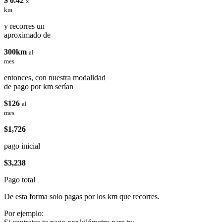
$ 0.42
x
km
y recorres un
aproximado de
300km
al
mes
entonces, con nuestra modalidad
de pago por km serían
$126
al
mes
$1,726
pago inicial
$3,238
Pago total
De esta forma solo pagas por los km que recorres.
Por ejemplo: