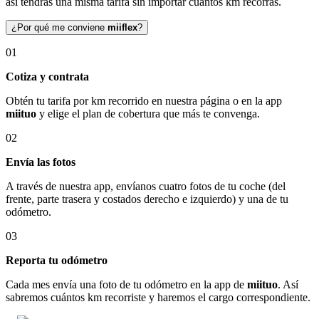
así tendrás una misma tarifa sin importar cuántos km recorras.
¿Por qué me conviene
miiflex
?
01
Cotiza y contrata
Obtén tu tarifa por km recorrido en nuestra página o en la app
miituo
y elige el plan de cobertura que más te convenga.
02
Envía las fotos
A través de nuestra app, envíanos cuatro fotos de tu coche (del
frente, parte trasera y costados derecho e izquierdo) y una de tu
odómetro.
03
Reporta tu odómetro
Cada mes envía una foto de tu odómetro en la app de
miituo
. Así
sabremos cuántos km recorriste y haremos el cargo correspondiente.