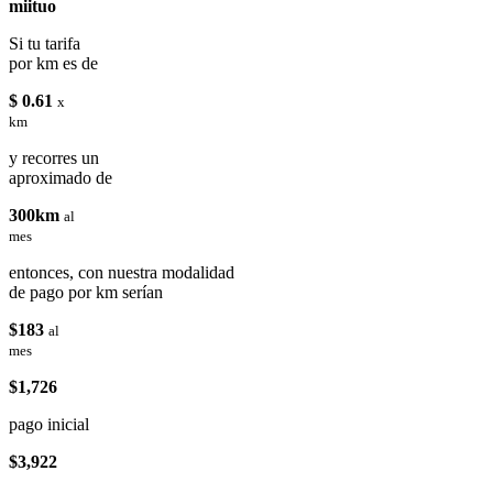
miituo
Si tu tarifa
por km es de
$ 0.61
x
km
y recorres un
aproximado de
300km
al
mes
entonces, con nuestra modalidad
de pago por km serían
$183
al
mes
$1,726
pago inicial
$3,922