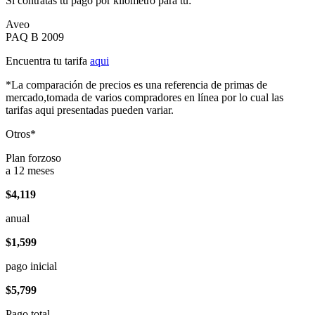
Si contratas tu pago por kilómetro para tu:
Aveo
PAQ B 2009
Encuentra tu tarifa
aqui
*La comparación de precios es una referencia de primas de
mercado,tomada de varios compradores en línea por lo cual las
tarifas aqui presentadas pueden variar.
Otros*
Plan forzoso
a 12 meses
$4,119
anual
$1,599
pago inicial
$5,799
Pago total