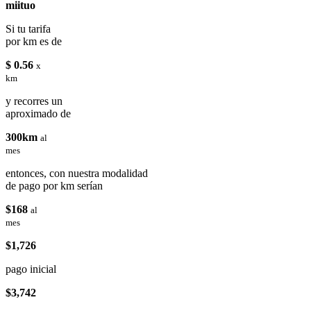
miituo
Si tu tarifa
por km es de
$ 0.56
x
km
y recorres un
aproximado de
300km
al
mes
entonces, con nuestra modalidad
de pago por km serían
$168
al
mes
$1,726
pago inicial
$3,742