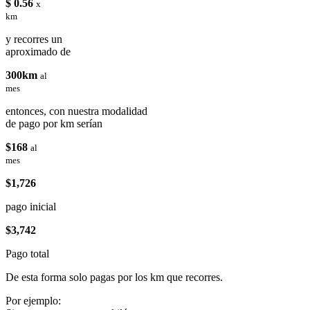
$ 0.56
x
km
y recorres un
aproximado de
300km
al
mes
entonces, con nuestra modalidad
de pago por km serían
$168
al
mes
$1,726
pago inicial
$3,742
Pago total
De esta forma solo pagas por los km que recorres.
Por ejemplo: