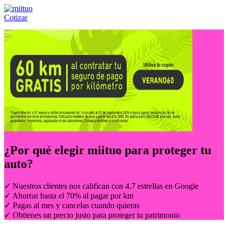
Cotizar
Llámanos al:
(55) 84-21-05-00
ó
800-953-00-59
¿Por qué elegir
miituo
para proteger tu
auto?
✓ Nuestros clientes nos califican con 4.7 estrellas en Google
✓ Ahorras hasta el 70% al pagar por km
✓ Pagas al mes y cancelas cuando quieras
✓ Obtienes un precio justo para proteger tu patrimonio