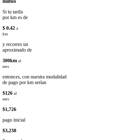
miituo
Si tu tarifa
por km es de
$ 0.42
x
km
y recorres un
aproximado de
300km
al
mes
entonces, con nuestra modalidad
de pago por km serían
$126
al
mes
$1,726
pago inicial
$3,238