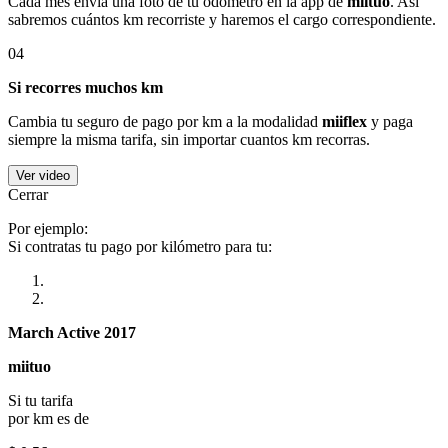
Cada mes envía una foto de tu odómetro en la app de
miituo
. Así
sabremos cuántos km recorriste y haremos el cargo correspondiente.
04
Si recorres muchos km
Cambia tu seguro de pago por km a la modalidad
miiflex
y paga
siempre la misma tarifa, sin importar cuantos km recorras.
Ver video
Cerrar
Por ejemplo:
Si contratas tu pago por kilómetro para tu:
March Active 2017
miituo
Si tu tarifa
por km es de