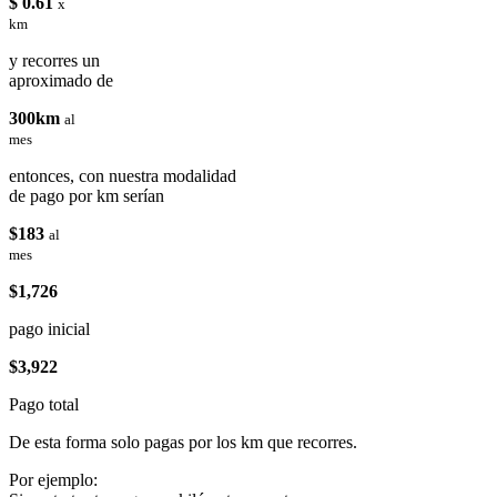
$ 0.61
x
km
y recorres un
aproximado de
300km
al
mes
entonces, con nuestra modalidad
de pago por km serían
$183
al
mes
$1,726
pago inicial
$3,922
Pago total
De esta forma solo pagas por los km que recorres.
Por ejemplo: