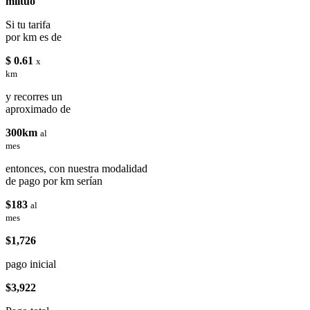
miituo
Si tu tarifa
por km es de
$ 0.61
x
km
y recorres un
aproximado de
300km
al
mes
entonces, con nuestra modalidad
de pago por km serían
$183
al
mes
$1,726
pago inicial
$3,922