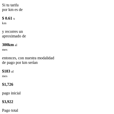
Si tu tarifa
por km es de
$ 0.61
x
km
y recorres un
aproximado de
300km
al
mes
entonces, con nuestra modalidad
de pago por km serían
$183
al
mes
$1,726
pago inicial
$3,922
Pago total