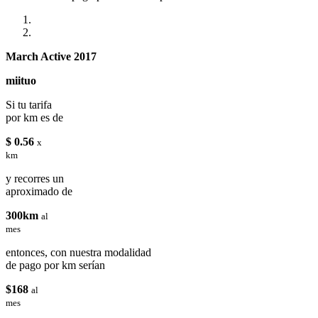
March Active 2017
miituo
Si tu tarifa
por km es de
$ 0.56
x
km
y recorres un
aproximado de
300km
al
mes
entonces, con nuestra modalidad
de pago por km serían
$168
al
mes