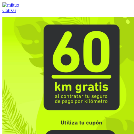
Cotizar
Llámanos al:
(55) 84-21-05-00
ó
800-953-00-59