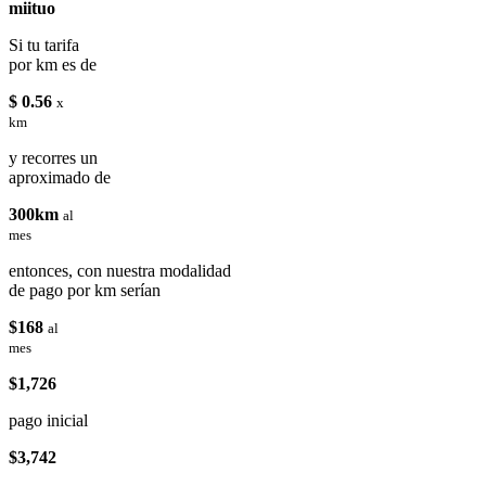
miituo
Si tu tarifa
por km es de
$ 0.56
x
km
y recorres un
aproximado de
300km
al
mes
entonces, con nuestra modalidad
de pago por km serían
$168
al
mes
$1,726
pago inicial
$3,742