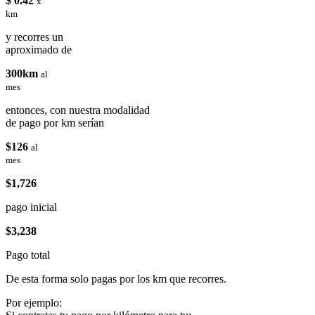
$ 0.42
x
km
y recorres un
aproximado de
300km
al
mes
entonces, con nuestra modalidad
de pago por km serían
$126
al
mes
$1,726
pago inicial
$3,238
Pago total
De esta forma solo pagas por los km que recorres.
Por ejemplo: