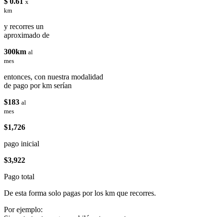
$ 0.61
x
km
y recorres un
aproximado de
300km
al
mes
entonces, con nuestra modalidad
de pago por km serían
$183
al
mes
$1,726
pago inicial
$3,922
Pago total
De esta forma solo pagas por los km que recorres.
Por ejemplo: