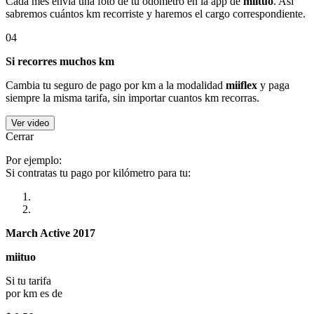
Cada mes envía una foto de tu odómetro en la app de
miituo
. Así
sabremos cuántos km recorriste y haremos el cargo correspondiente.
04
Si recorres muchos km
Cambia tu seguro de pago por km a la modalidad
miiflex
y paga
siempre la misma tarifa, sin importar cuantos km recorras.
Ver video
Cerrar
Por ejemplo:
Si contratas tu pago por kilómetro para tu:
March Active 2017
miituo
Si tu tarifa
por km es de