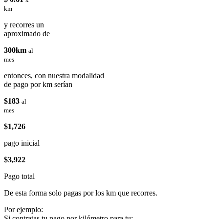
km
y recorres un
aproximado de
300km
al
mes
entonces, con nuestra modalidad
de pago por km serían
$183
al
mes
$1,726
pago inicial
$3,922
Pago total
De esta forma solo pagas por los km que recorres.
Por ejemplo:
Si contratas tu pago por kilómetro para tu: