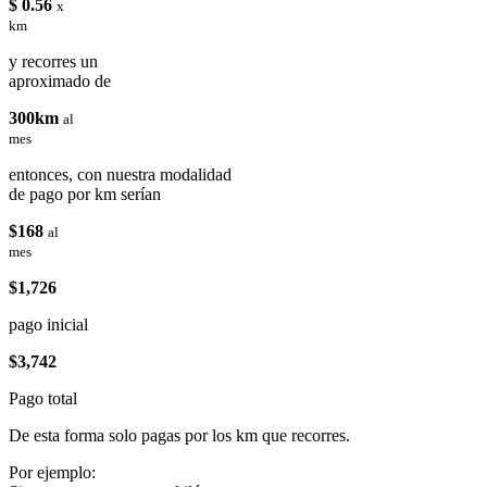
$ 0.56
x
km
y recorres un
aproximado de
300km
al
mes
entonces, con nuestra modalidad
de pago por km serían
$168
al
mes
$1,726
pago inicial
$3,742
Pago total
De esta forma solo pagas por los km que recorres.
Por ejemplo: