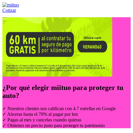
Cotizar
Llámanos al:
(55) 84-21-05-00
ó
800-953-00-59
¿Por qué elegir
miituo
para proteger tu
auto?
✓ Nuestros clientes nos califican con 4.7 estrellas en Google
✓ Ahorras hasta el 70% al pagar por km
✓ Pagas al mes y cancelas cuando quieras
✓ Obtienes un precio justo para proteger tu patrimonio