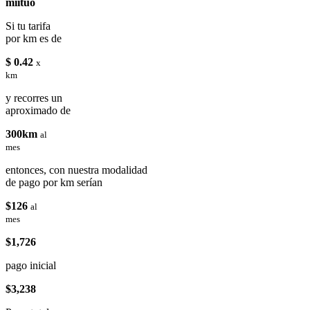
miituo
Si tu tarifa
por km es de
$ 0.42
x
km
y recorres un
aproximado de
300km
al
mes
entonces, con nuestra modalidad
de pago por km serían
$126
al
mes
$1,726
pago inicial
$3,238