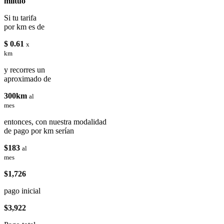
miituo
Si tu tarifa
por km es de
$ 0.61
x
km
y recorres un
aproximado de
300km
al
mes
entonces, con nuestra modalidad
de pago por km serían
$183
al
mes
$1,726
pago inicial
$3,922