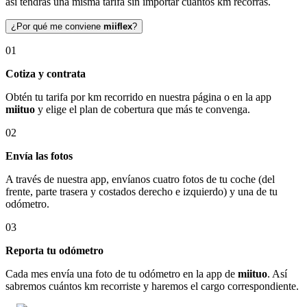
así tendrás una misma tarifa sin importar cuántos km recorras.
¿Por qué me conviene
miiflex
?
01
Cotiza y contrata
Obtén tu tarifa por km recorrido en nuestra página o en la app
miituo
y elige el plan de cobertura que más te convenga.
02
Envía las fotos
A través de nuestra app, envíanos cuatro fotos de tu coche (del
frente, parte trasera y costados derecho e izquierdo) y una de tu
odómetro.
03
Reporta tu odómetro
Cada mes envía una foto de tu odómetro en la app de
miituo
. Así
sabremos cuántos km recorriste y haremos el cargo correspondiente.