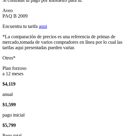
Si contratas tu pago por kilómetro para tu:
Aveo
PAQ B 2009
Encuentra tu tarifa
aqui
*La comparación de precios es una referencia de primas de
mercado,tomada de varios compradores en línea por lo cual las
tarifas aqui presentadas pueden variar.
Otros*
Plan forzoso
a 12 meses
$4,119
anual
$1,599
pago inicial
$5,799
Pago total