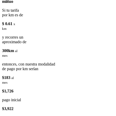
miituo
Si tu tarifa
por km es de
$ 0.61
x
km
y recorres un
aproximado de
300km
al
mes
entonces, con nuestra modalidad
de pago por km serían
$183
al
mes
$1,726
pago inicial
$3,922