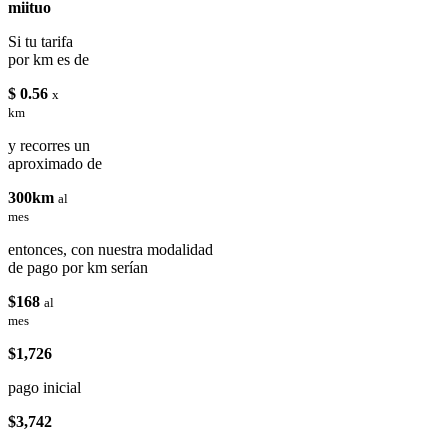
miituo
Si tu tarifa
por km es de
$ 0.56
x
km
y recorres un
aproximado de
300km
al
mes
entonces, con nuestra modalidad
de pago por km serían
$168
al
mes
$1,726
pago inicial
$3,742