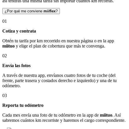
así tendrás una misma tarifa sin importar cuántos km recorras.
¿Por qué me conviene
miiflex
?
01
Cotiza y contrata
Obtén tu tarifa por km recorrido en nuestra página o en la app
miituo
y elige el plan de cobertura que más te convenga.
02
Envía las fotos
A través de nuestra app, envíanos cuatro fotos de tu coche (del
frente, parte trasera y costados derecho e izquierdo) y una de tu
odómetro.
03
Reporta tu odómetro
Cada mes envía una foto de tu odómetro en la app de
miituo
. Así
sabremos cuántos km recorriste y haremos el cargo correspondiente.