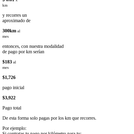
km
y recorres un
aproximado de
300km
al
mes
entonces, con nuestra modalidad
de pago por km serían
$183
al
mes
$1,726
pago inicial
$3,922
Pago total
De esta forma solo pagas por los km que recorres.
Por ejemplo:
Si contratas tu pago por kilómetro para tu: