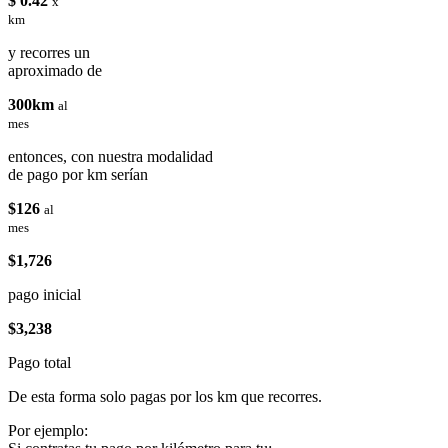
$ 0.42
x
km
y recorres un
aproximado de
300km
al
mes
entonces, con nuestra modalidad
de pago por km serían
$126
al
mes
$1,726
pago inicial
$3,238
Pago total
De esta forma solo pagas por los km que recorres.
Por ejemplo: