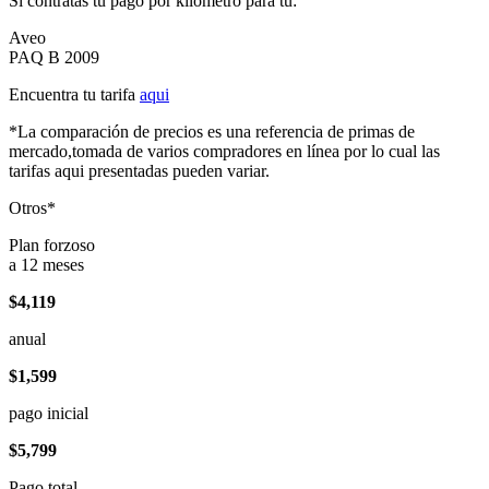
Si contratas tu pago por kilómetro para tu:
Aveo
PAQ B 2009
Encuentra tu tarifa
aqui
*La comparación de precios es una referencia de primas de
mercado,tomada de varios compradores en línea por lo cual las
tarifas aqui presentadas pueden variar.
Otros*
Plan forzoso
a 12 meses
$4,119
anual
$1,599
pago inicial
$5,799
Pago total