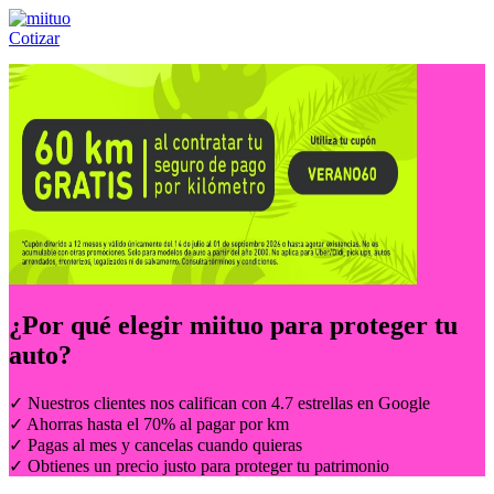
Cotizar
Llámanos al:
(55) 84-21-05-00
ó
800-953-00-59
¿Por qué elegir
miituo
para proteger tu
auto?
✓ Nuestros clientes nos califican con 4.7 estrellas en Google
✓ Ahorras hasta el 70% al pagar por km
✓ Pagas al mes y cancelas cuando quieras
✓ Obtienes un precio justo para proteger tu patrimonio