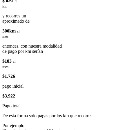
$ 0.61
x
km
y recorres un
aproximado de
300km
al
mes
entonces, con nuestra modalidad
de pago por km serían
$183
al
mes
$1,726
pago inicial
$3,922
Pago total
De esta forma solo pagas por los km que recorres.
Por ejemplo: