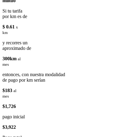
miituo
Si tu tarifa
por km es de
$ 0.61
x
km
y recorres un
aproximado de
300km
al
mes
entonces, con nuestra modalidad
de pago por km serían
$183
al
mes
$1,726
pago inicial
$3,922