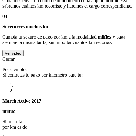
Cada mes envía una foto de tu odómetro en la app de
miituo
. Así
sabremos cuántos km recorriste y haremos el cargo correspondiente.
04
Si recorres muchos km
Cambia tu seguro de pago por km a la modalidad
miiflex
y paga
siempre la misma tarifa, sin importar cuantos km recorras.
Ver video
Cerrar
Por ejemplo:
Si contratas tu pago por kilómetro para tu:
March Active 2017
miituo
Si tu tarifa
por km es de