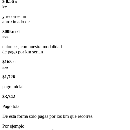
$ 0.56
x
km
y recorres un
aproximado de
300km
al
mes
entonces, con nuestra modalidad
de pago por km serían
$168
al
mes
$1,726
pago inicial
$3,742
Pago total
De esta forma solo pagas por los km que recorres.
Por ejemplo: