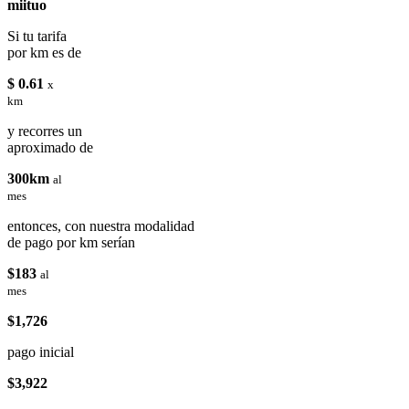
miituo
Si tu tarifa
por km es de
$ 0.61
x
km
y recorres un
aproximado de
300km
al
mes
entonces, con nuestra modalidad
de pago por km serían
$183
al
mes
$1,726
pago inicial
$3,922