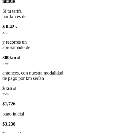
miituo
Si tu tarifa
por km es de
$ 0.42
x
km
y recorres un
aproximado de
300km
al
mes
entonces, con nuestra modalidad
de pago por km serían
$126
al
mes
$1,726
pago inicial
$3,238