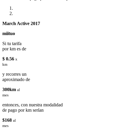
March Active 2017
miituo
Si tu tarifa
por km es de
$ 0.56
x
km
y recorres un
aproximado de
300km
al
mes
entonces, con nuestra modalidad
de pago por km serían
$168
al
mes