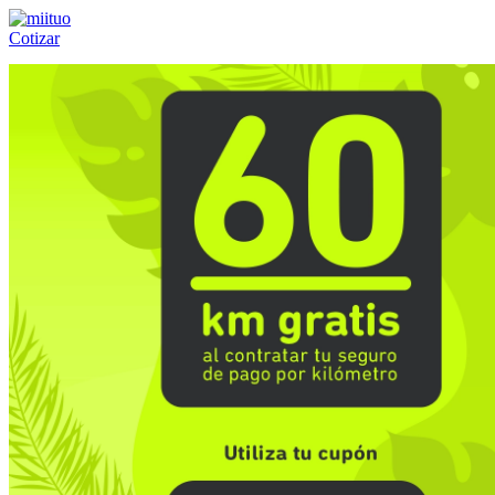
Cotizar
Llámanos al:
(55) 84-21-05-00
ó
800-953-00-59