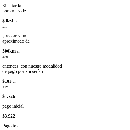
Si tu tarifa
por km es de
$ 0.61
x
km
y recorres un
aproximado de
300km
al
mes
entonces, con nuestra modalidad
de pago por km serían
$183
al
mes
$1,726
pago inicial
$3,922
Pago total