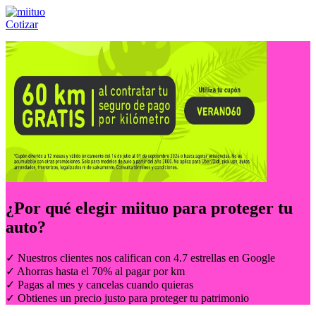
Cotizar
Llámanos al:
(55) 84-21-05-00
ó
800-953-00-59
¿Por qué elegir
miituo
para proteger tu
auto?
✓ Nuestros clientes nos califican con 4.7 estrellas en Google
✓ Ahorras hasta el 70% al pagar por km
✓ Pagas al mes y cancelas cuando quieras
✓ Obtienes un precio justo para proteger tu patrimonio