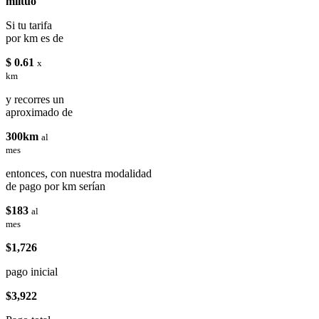
miituo
Si tu tarifa
por km es de
$ 0.61
x
km
y recorres un
aproximado de
300km
al
mes
entonces, con nuestra modalidad
de pago por km serían
$183
al
mes
$1,726
pago inicial
$3,922