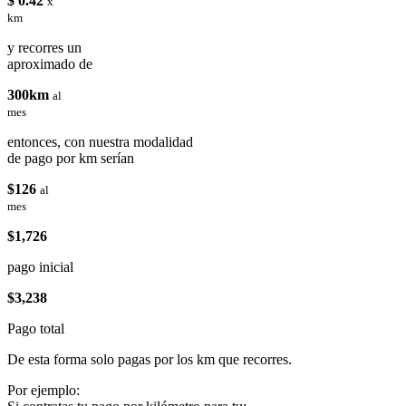
$ 0.42
x
km
y recorres un
aproximado de
300km
al
mes
entonces, con nuestra modalidad
de pago por km serían
$126
al
mes
$1,726
pago inicial
$3,238
Pago total
De esta forma solo pagas por los km que recorres.
Por ejemplo: