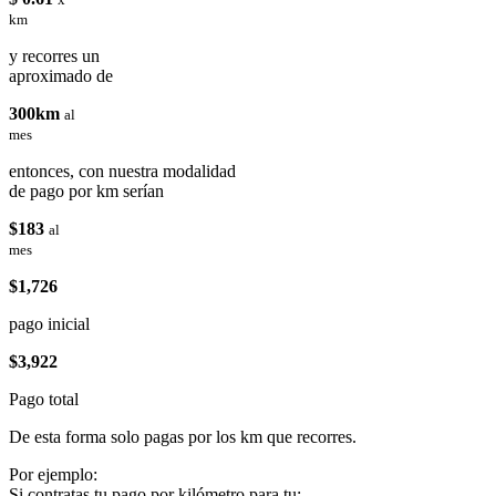
km
y recorres un
aproximado de
300km
al
mes
entonces, con nuestra modalidad
de pago por km serían
$183
al
mes
$1,726
pago inicial
$3,922
Pago total
De esta forma solo pagas por los km que recorres.
Por ejemplo:
Si contratas tu pago por kilómetro para tu: