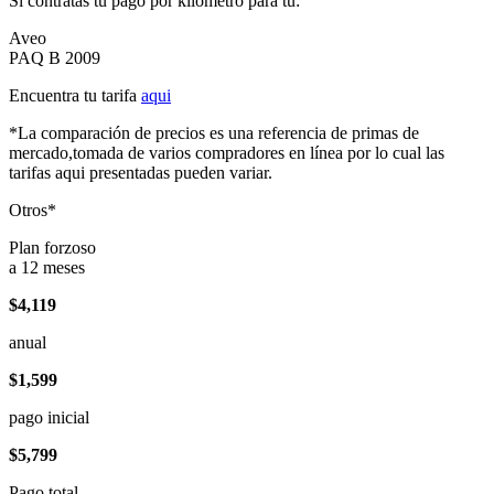
Si contratas tu pago por kilómetro para tu:
Aveo
PAQ B 2009
Encuentra tu tarifa
aqui
*La comparación de precios es una referencia de primas de
mercado,tomada de varios compradores en línea por lo cual las
tarifas aqui presentadas pueden variar.
Otros*
Plan forzoso
a 12 meses
$4,119
anual
$1,599
pago inicial
$5,799
Pago total