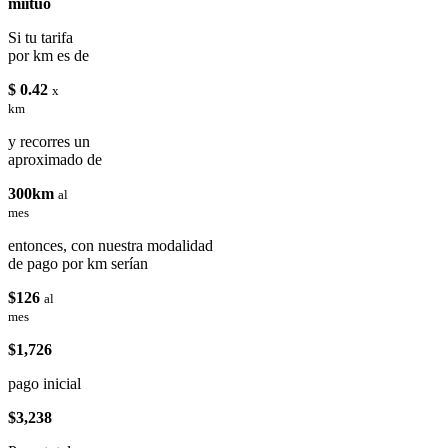
miituo
Si tu tarifa
por km es de
$ 0.42
x
km
y recorres un
aproximado de
300km
al
mes
entonces, con nuestra modalidad
de pago por km serían
$126
al
mes
$1,726
pago inicial
$3,238