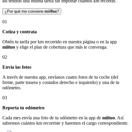
así tendrás una misma tarifa sin importar cuántos km recorras.
¿Por qué me conviene
miiflex
?
01
Cotiza y contrata
Obtén tu tarifa por km recorrido en nuestra página o en la app
miituo
y elige el plan de cobertura que más te convenga.
02
Envía las fotos
A través de nuestra app, envíanos cuatro fotos de tu coche (del
frente, parte trasera y costados derecho e izquierdo) y una de tu
odómetro.
03
Reporta tu odómetro
Cada mes envía una foto de tu odómetro en la app de
miituo
. Así
sabremos cuántos km recorriste y haremos el cargo correspondiente.