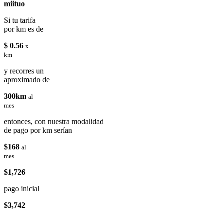
miituo
Si tu tarifa
por km es de
$ 0.56
x
km
y recorres un
aproximado de
300km
al
mes
entonces, con nuestra modalidad
de pago por km serían
$168
al
mes
$1,726
pago inicial
$3,742