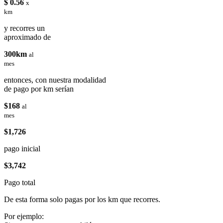
$ 0.56
x
km
y recorres un
aproximado de
300km
al
mes
entonces, con nuestra modalidad
de pago por km serían
$168
al
mes
$1,726
pago inicial
$3,742
Pago total
De esta forma solo pagas por los km que recorres.
Por ejemplo: