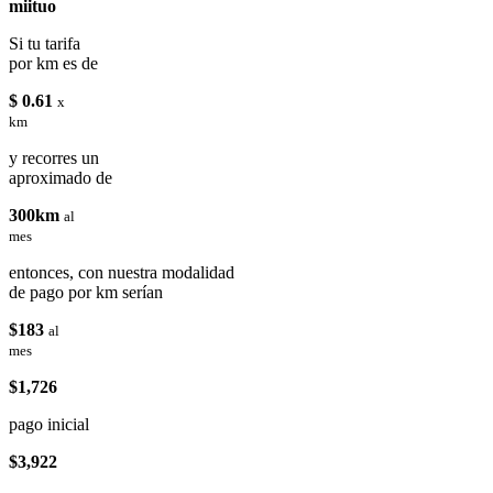
miituo
Si tu tarifa
por km es de
$ 0.61
x
km
y recorres un
aproximado de
300km
al
mes
entonces, con nuestra modalidad
de pago por km serían
$183
al
mes
$1,726
pago inicial
$3,922