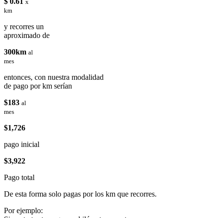
$ 0.61
x
km
y recorres un
aproximado de
300km
al
mes
entonces, con nuestra modalidad
de pago por km serían
$183
al
mes
$1,726
pago inicial
$3,922
Pago total
De esta forma solo pagas por los km que recorres.
Por ejemplo: