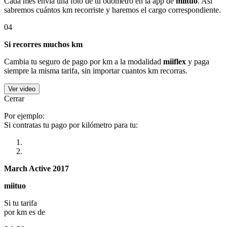
Cada mes envía una foto de tu odómetro en la app de
miituo
. Así
sabremos cuántos km recorriste y haremos el cargo correspondiente.
04
Si recorres muchos km
Cambia tu seguro de pago por km a la modalidad
miiflex
y paga
siempre la misma tarifa, sin importar cuantos km recorras.
Ver video
Cerrar
Por ejemplo:
Si contratas tu pago por kilómetro para tu:
March Active 2017
miituo
Si tu tarifa
por km es de