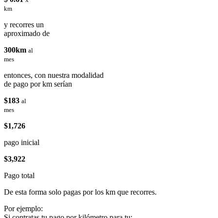
km
y recorres un
aproximado de
300km
al
mes
entonces, con nuestra modalidad
de pago por km serían
$183
al
mes
$1,726
pago inicial
$3,922
Pago total
De esta forma solo pagas por los km que recorres.
Por ejemplo:
Si contratas tu pago por kilómetro para tu: