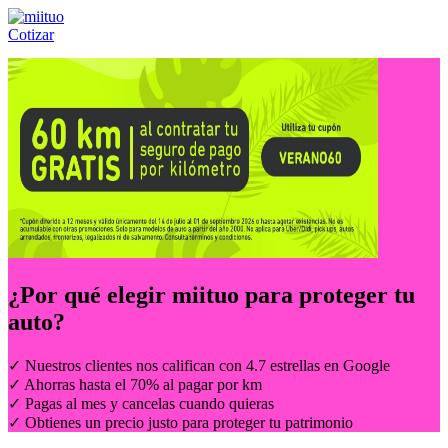
Cotizar
Llámanos al:
(55) 84-21-05-00
ó
800-953-00-59
¿Por qué elegir
miituo
para proteger tu
auto?
✓ Nuestros clientes nos califican con 4.7 estrellas en Google
✓ Ahorras hasta el 70% al pagar por km
✓ Pagas al mes y cancelas cuando quieras
✓ Obtienes un precio justo para proteger tu patrimonio