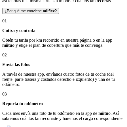
así tendrás una misma tarifa sin importar cuántos km recorras.
¿Por qué me conviene
miiflex
?
01
Cotiza y contrata
Obtén tu tarifa por km recorrido en nuestra página o en la app
miituo
y elige el plan de cobertura que más te convenga.
02
Envía las fotos
A través de nuestra app, envíanos cuatro fotos de tu coche (del
frente, parte trasera y costados derecho e izquierdo) y una de tu
odómetro.
03
Reporta tu odómetro
Cada mes envía una foto de tu odómetro en la app de
miituo
. Así
sabremos cuántos km recorriste y haremos el cargo correspondiente.