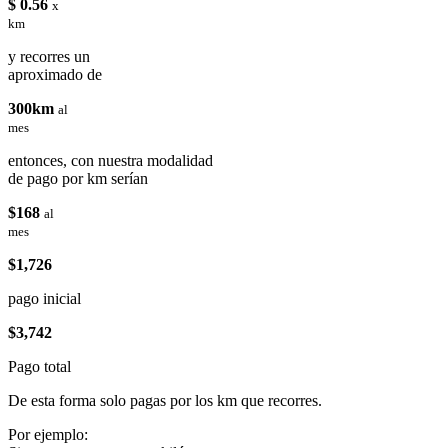
$ 0.56
x
km
y recorres un
aproximado de
300km
al
mes
entonces, con nuestra modalidad
de pago por km serían
$168
al
mes
$1,726
pago inicial
$3,742
Pago total
De esta forma solo pagas por los km que recorres.
Por ejemplo: