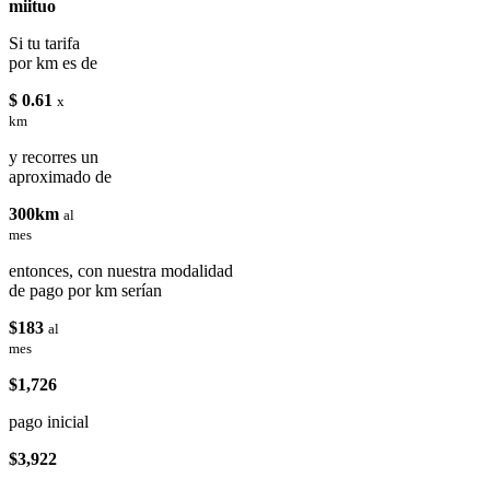
miituo
Si tu tarifa
por km es de
$ 0.61
x
km
y recorres un
aproximado de
300km
al
mes
entonces, con nuestra modalidad
de pago por km serían
$183
al
mes
$1,726
pago inicial
$3,922