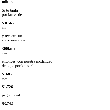
miituo
Si tu tarifa
por km es de
$ 0.56
x
km
y recorres un
aproximado de
300km
al
mes
entonces, con nuestra modalidad
de pago por km serían
$168
al
mes
$1,726
pago inicial
$3,742