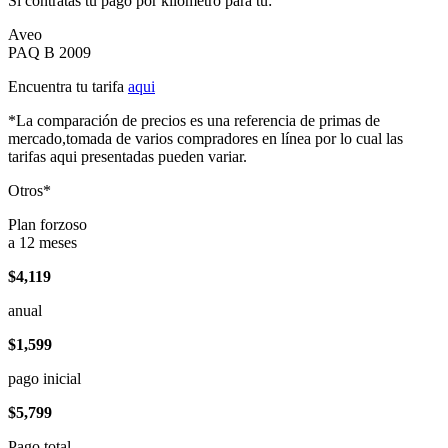
Si contratas tu pago por kilómetro para tu:
Aveo
PAQ B 2009
Encuentra tu tarifa
aqui
*La comparación de precios es una referencia de primas de
mercado,tomada de varios compradores en línea por lo cual las
tarifas aqui presentadas pueden variar.
Otros*
Plan forzoso
a 12 meses
$4,119
anual
$1,599
pago inicial
$5,799
Pago total