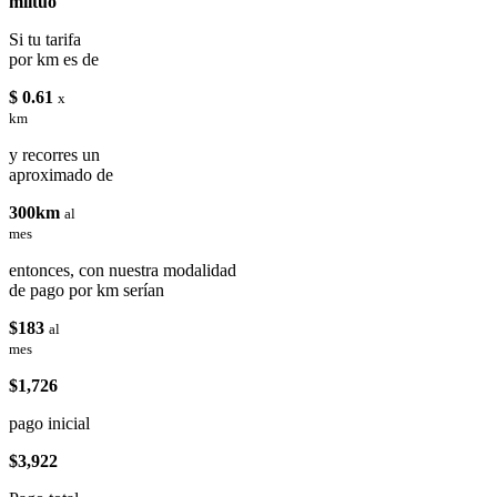
miituo
Si tu tarifa
por km es de
$ 0.61
x
km
y recorres un
aproximado de
300km
al
mes
entonces, con nuestra modalidad
de pago por km serían
$183
al
mes
$1,726
pago inicial
$3,922