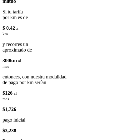
miituo
Si tu tarifa
por km es de
$ 0.42
x
km
y recorres un
aproximado de
300km
al
mes
entonces, con nuestra modalidad
de pago por km serían
$126
al
mes
$1,726
pago inicial
$3,238