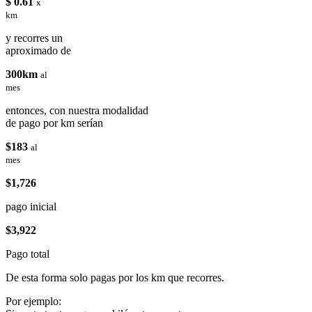
$ 0.61
x
km
y recorres un
aproximado de
300km
al
mes
entonces, con nuestra modalidad
de pago por km serían
$183
al
mes
$1,726
pago inicial
$3,922
Pago total
De esta forma solo pagas por los km que recorres.
Por ejemplo: