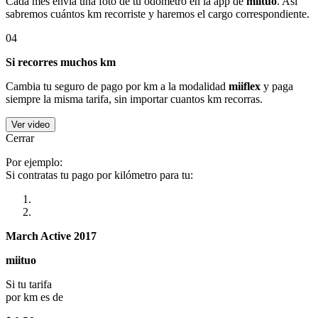
Cada mes envía una foto de tu odómetro en la app de
miituo
. Así
sabremos cuántos km recorriste y haremos el cargo correspondiente.
04
Si recorres muchos km
Cambia tu seguro de pago por km a la modalidad
miiflex
y paga
siempre la misma tarifa, sin importar cuantos km recorras.
Ver video
Cerrar
Por ejemplo:
Si contratas tu pago por kilómetro para tu:
March Active 2017
miituo
Si tu tarifa
por km es de