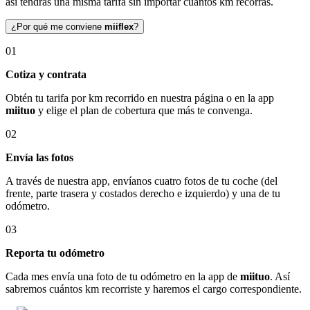
así tendrás una misma tarifa sin importar cuántos km recorras.
¿Por qué me conviene
miiflex
?
01
Cotiza y contrata
Obtén tu tarifa por km recorrido en nuestra página o en la app
miituo
y elige el plan de cobertura que más te convenga.
02
Envía las fotos
A través de nuestra app, envíanos cuatro fotos de tu coche (del
frente, parte trasera y costados derecho e izquierdo) y una de tu
odómetro.
03
Reporta tu odómetro
Cada mes envía una foto de tu odómetro en la app de
miituo
. Así
sabremos cuántos km recorriste y haremos el cargo correspondiente.