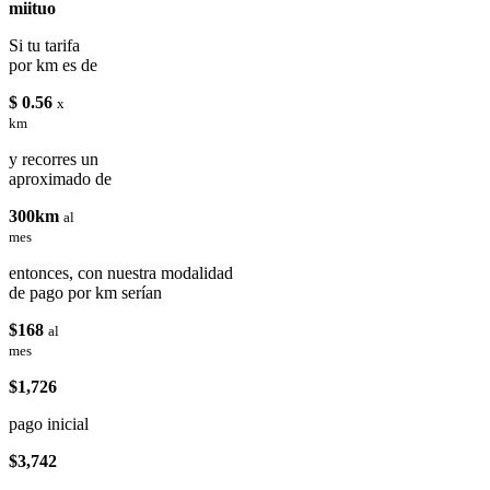
miituo
Si tu tarifa
por km es de
$ 0.56
x
km
y recorres un
aproximado de
300km
al
mes
entonces, con nuestra modalidad
de pago por km serían
$168
al
mes
$1,726
pago inicial
$3,742