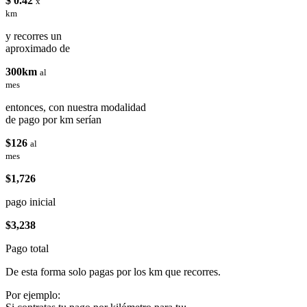
$ 0.42
x
km
y recorres un
aproximado de
300km
al
mes
entonces, con nuestra modalidad
de pago por km serían
$126
al
mes
$1,726
pago inicial
$3,238
Pago total
De esta forma solo pagas por los km que recorres.
Por ejemplo: