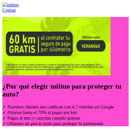
Cotizar
Llámanos al:
(55) 84-21-05-00
ó
800-953-00-59
¿Por qué elegir
miituo
para proteger tu
auto?
✓ Nuestros clientes nos califican con 4.7 estrellas en Google
✓ Ahorras hasta el 70% al pagar por km
✓ Pagas al mes y cancelas cuando quieras
✓ Obtienes un precio justo para proteger tu patrimonio