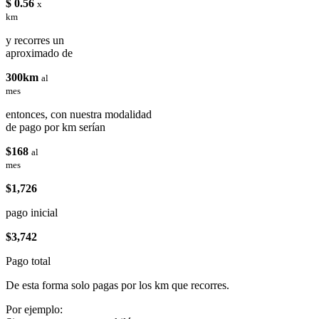
$ 0.56
x
km
y recorres un
aproximado de
300km
al
mes
entonces, con nuestra modalidad
de pago por km serían
$168
al
mes
$1,726
pago inicial
$3,742
Pago total
De esta forma solo pagas por los km que recorres.
Por ejemplo: