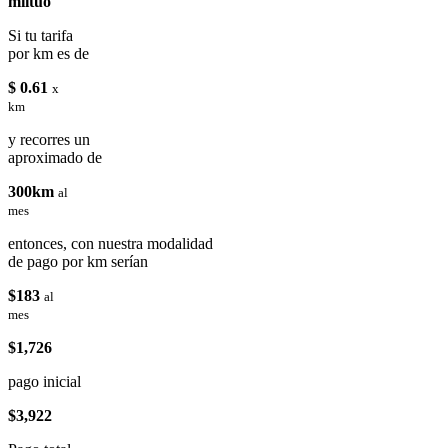
miituo
Si tu tarifa
por km es de
$ 0.61
x
km
y recorres un
aproximado de
300km
al
mes
entonces, con nuestra modalidad
de pago por km serían
$183
al
mes
$1,726
pago inicial
$3,922