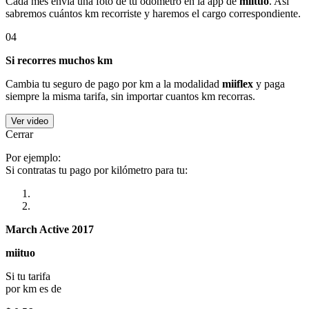
Cada mes envía una foto de tu odómetro en la app de
miituo
. Así
sabremos cuántos km recorriste y haremos el cargo correspondiente.
04
Si recorres muchos km
Cambia tu seguro de pago por km a la modalidad
miiflex
y paga
siempre la misma tarifa, sin importar cuantos km recorras.
Ver video
Cerrar
Por ejemplo:
Si contratas tu pago por kilómetro para tu:
March Active 2017
miituo
Si tu tarifa
por km es de