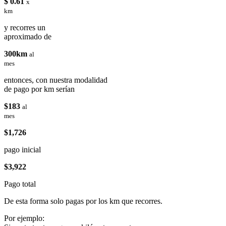
$ 0.61
x
km
y recorres un
aproximado de
300km
al
mes
entonces, con nuestra modalidad
de pago por km serían
$183
al
mes
$1,726
pago inicial
$3,922
Pago total
De esta forma solo pagas por los km que recorres.
Por ejemplo: