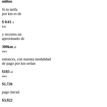
miituo
Si tu tarifa
por km es de
$ 0.61
x
km
y recorres un
aproximado de
300km
al
mes
entonces, con nuestra modalidad
de pago por km serían
$183
al
mes
$1,726
pago inicial
$3,922