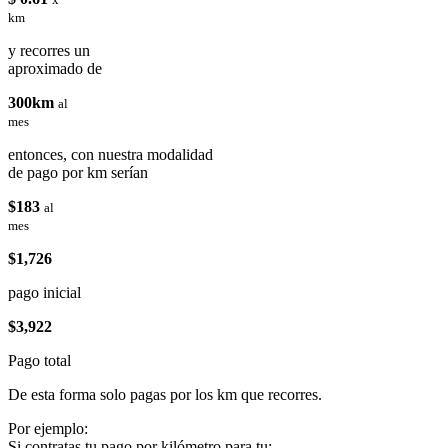
km
y recorres un
aproximado de
300km
al
mes
entonces, con nuestra modalidad
de pago por km serían
$183
al
mes
$1,726
pago inicial
$3,922
Pago total
De esta forma solo pagas por los km que recorres.
Por ejemplo:
Si contratas tu pago por kilómetro para tu: