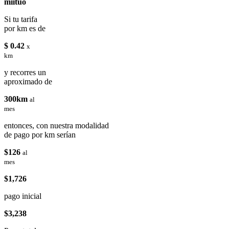
miituo
Si tu tarifa
por km es de
$ 0.42
x
km
y recorres un
aproximado de
300km
al
mes
entonces, con nuestra modalidad
de pago por km serían
$126
al
mes
$1,726
pago inicial
$3,238