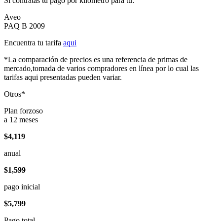
Si contratas tu pago por kilómetro para tu:
Aveo
PAQ B 2009
Encuentra tu tarifa
aqui
*La comparación de precios es una referencia de primas de
mercado,tomada de varios compradores en línea por lo cual las
tarifas aqui presentadas pueden variar.
Otros*
Plan forzoso
a 12 meses
$4,119
anual
$1,599
pago inicial
$5,799
Pago total