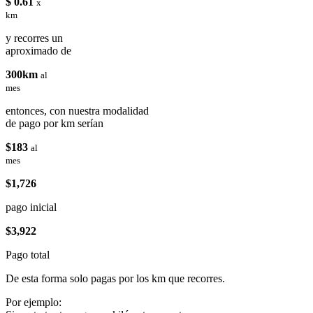
$ 0.61
x
km
y recorres un
aproximado de
300km
al
mes
entonces, con nuestra modalidad
de pago por km serían
$183
al
mes
$1,726
pago inicial
$3,922
Pago total
De esta forma solo pagas por los km que recorres.
Por ejemplo: