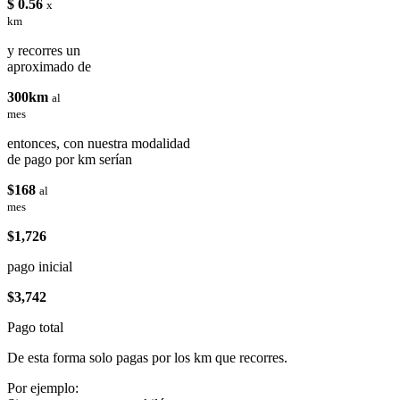
$ 0.56
x
km
y recorres un
aproximado de
300km
al
mes
entonces, con nuestra modalidad
de pago por km serían
$168
al
mes
$1,726
pago inicial
$3,742
Pago total
De esta forma solo pagas por los km que recorres.
Por ejemplo: