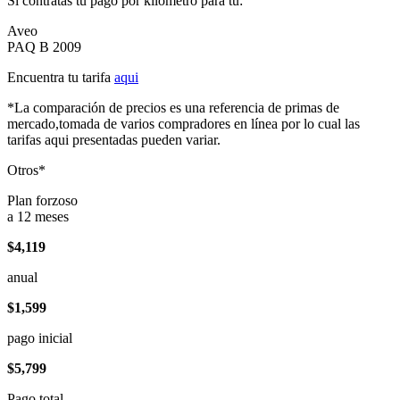
Si contratas tu pago por kilómetro para tu:
Aveo
PAQ B 2009
Encuentra tu tarifa
aqui
*La comparación de precios es una referencia de primas de
mercado,tomada de varios compradores en línea por lo cual las
tarifas aqui presentadas pueden variar.
Otros*
Plan forzoso
a 12 meses
$4,119
anual
$1,599
pago inicial
$5,799
Pago total