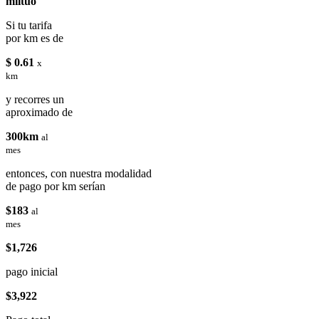
miituo
Si tu tarifa
por km es de
$ 0.61
x
km
y recorres un
aproximado de
300km
al
mes
entonces, con nuestra modalidad
de pago por km serían
$183
al
mes
$1,726
pago inicial
$3,922