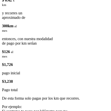
$ 0.42
x
km
y recorres un
aproximado de
300km
al
mes
entonces, con nuestra modalidad
de pago por km serían
$126
al
mes
$1,726
pago inicial
$3,238
Pago total
De esta forma solo pagas por los km que recorres.
Por ejemplo: