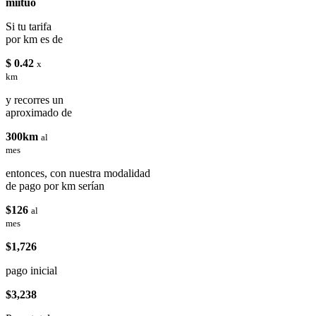
miituo
Si tu tarifa
por km es de
$ 0.42
x
km
y recorres un
aproximado de
300km
al
mes
entonces, con nuestra modalidad
de pago por km serían
$126
al
mes
$1,726
pago inicial
$3,238