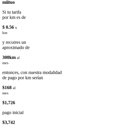
miituo
Si tu tarifa
por km es de
$ 0.56
x
km
y recorres un
aproximado de
300km
al
mes
entonces, con nuestra modalidad
de pago por km serían
$168
al
mes
$1,726
pago inicial
$3,742