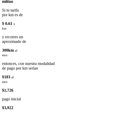
miituo
Si tu tarifa
por km es de
$ 0.61
x
km
y recorres un
aproximado de
300km
al
mes
entonces, con nuestra modalidad
de pago por km serían
$183
al
mes
$1,726
pago inicial
$3,922