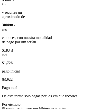
km
y recorres un
aproximado de
300km
al
mes
entonces, con nuestra modalidad
de pago por km serían
$183
al
mes
$1,726
pago inicial
$3,922
Pago total
De esta forma solo pagas por los km que recorres.
Por ejemplo:
Si contratas tu pago por kilómetro para tu: