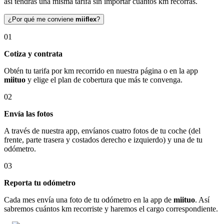
así tendrás una misma tarifa sin importar cuántos km recorras.
¿Por qué me conviene
miiflex
?
01
Cotiza y contrata
Obtén tu tarifa por km recorrido en nuestra página o en la app
miituo
y elige el plan de cobertura que más te convenga.
02
Envía las fotos
A través de nuestra app, envíanos cuatro fotos de tu coche (del
frente, parte trasera y costados derecho e izquierdo) y una de tu
odómetro.
03
Reporta tu odómetro
Cada mes envía una foto de tu odómetro en la app de
miituo
. Así
sabremos cuántos km recorriste y haremos el cargo correspondiente.