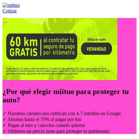
Cotizar
Llámanos al:
(55) 84-21-05-00
ó
800-953-00-59
¿Por qué elegir
miituo
para proteger tu
auto?
✓ Nuestros clientes nos califican con 4.7 estrellas en Google
✓ Ahorras hasta el 70% al pagar por km
✓ Pagas al mes y cancelas cuando quieras
✓ Obtienes un precio justo para proteger tu patrimonio