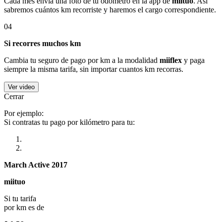
Cada mes envía una foto de tu odómetro en la app de
miituo
. Así
sabremos cuántos km recorriste y haremos el cargo correspondiente.
04
Si recorres muchos km
Cambia tu seguro de pago por km a la modalidad
miiflex
y paga
siempre la misma tarifa, sin importar cuantos km recorras.
Ver video
Cerrar
Por ejemplo:
Si contratas tu pago por kilómetro para tu:
March Active 2017
miituo
Si tu tarifa
por km es de