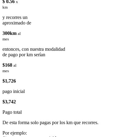
$ 0.56
x
km
y recorres un
aproximado de
300km
al
mes
entonces, con nuestra modalidad
de pago por km serían
$168
al
mes
$1,726
pago inicial
$3,742
Pago total
De esta forma solo pagas por los km que recorres.
Por ejemplo: