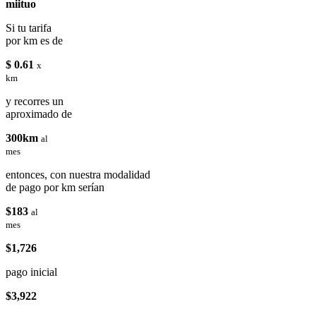
miituo
Si tu tarifa
por km es de
$ 0.61
x
km
y recorres un
aproximado de
300km
al
mes
entonces, con nuestra modalidad
de pago por km serían
$183
al
mes
$1,726
pago inicial
$3,922