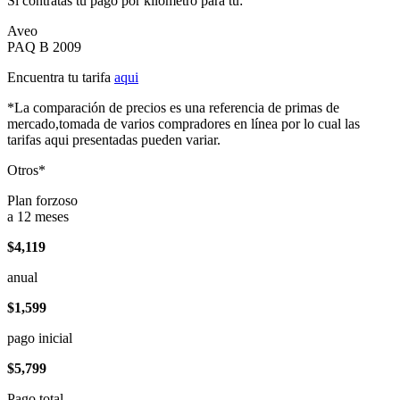
Si contratas tu pago por kilómetro para tu:
Aveo
PAQ B 2009
Encuentra tu tarifa
aqui
*La comparación de precios es una referencia de primas de
mercado,tomada de varios compradores en línea por lo cual las
tarifas aqui presentadas pueden variar.
Otros*
Plan forzoso
a 12 meses
$4,119
anual
$1,599
pago inicial
$5,799
Pago total