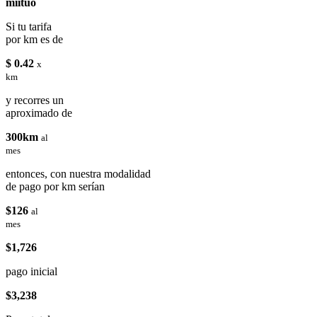
miituo
Si tu tarifa
por km es de
$ 0.42
x
km
y recorres un
aproximado de
300km
al
mes
entonces, con nuestra modalidad
de pago por km serían
$126
al
mes
$1,726
pago inicial
$3,238