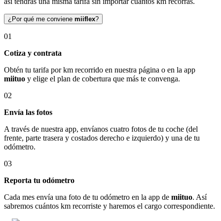
así tendrás una misma tarifa sin importar cuántos km recorras.
¿Por qué me conviene
miiflex
?
01
Cotiza y contrata
Obtén tu tarifa por km recorrido en nuestra página o en la app
miituo
y elige el plan de cobertura que más te convenga.
02
Envía las fotos
A través de nuestra app, envíanos cuatro fotos de tu coche (del
frente, parte trasera y costados derecho e izquierdo) y una de tu
odómetro.
03
Reporta tu odómetro
Cada mes envía una foto de tu odómetro en la app de
miituo
. Así
sabremos cuántos km recorriste y haremos el cargo correspondiente.