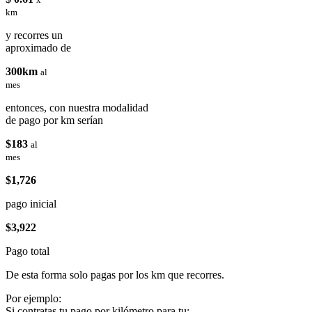
km
y recorres un
aproximado de
300km
al
mes
entonces, con nuestra modalidad
de pago por km serían
$183
al
mes
$1,726
pago inicial
$3,922
Pago total
De esta forma solo pagas por los km que recorres.
Por ejemplo:
Si contratas tu pago por kilómetro para tu: