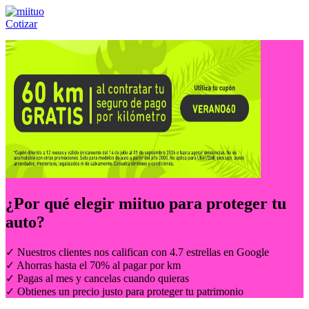
Cotizar
Llámanos al:
(55) 84-21-05-00
ó
800-953-00-59
¿Por qué elegir
miituo
para proteger tu
auto?
✓ Nuestros clientes nos califican con 4.7 estrellas en Google
✓ Ahorras hasta el 70% al pagar por km
✓ Pagas al mes y cancelas cuando quieras
✓ Obtienes un precio justo para proteger tu patrimonio