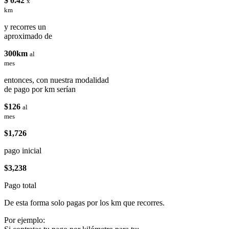
$ 0.42
x
km
y recorres un
aproximado de
300km
al
mes
entonces, con nuestra modalidad
de pago por km serían
$126
al
mes
$1,726
pago inicial
$3,238
Pago total
De esta forma solo pagas por los km que recorres.
Por ejemplo: