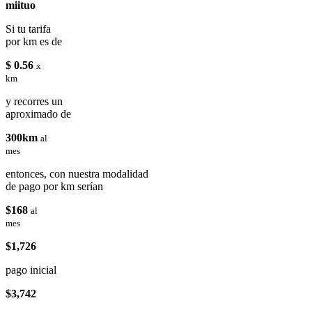
miituo
Si tu tarifa
por km es de
$ 0.56
x
km
y recorres un
aproximado de
300km
al
mes
entonces, con nuestra modalidad
de pago por km serían
$168
al
mes
$1,726
pago inicial
$3,742