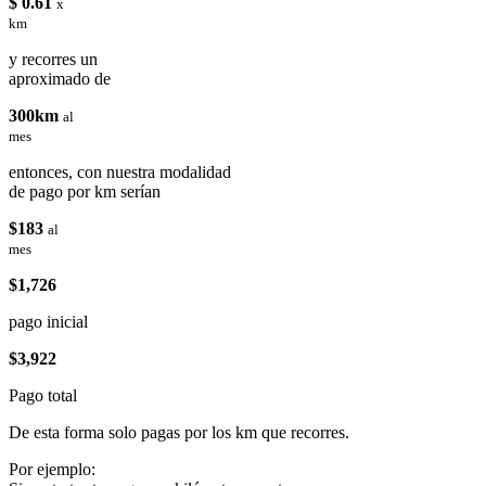
$ 0.61
x
km
y recorres un
aproximado de
300km
al
mes
entonces, con nuestra modalidad
de pago por km serían
$183
al
mes
$1,726
pago inicial
$3,922
Pago total
De esta forma solo pagas por los km que recorres.
Por ejemplo: