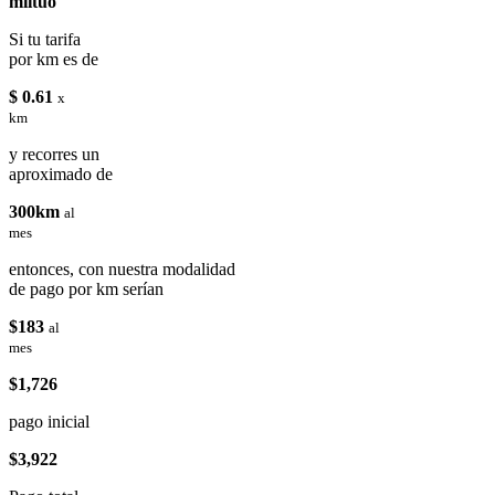
miituo
Si tu tarifa
por km es de
$ 0.61
x
km
y recorres un
aproximado de
300km
al
mes
entonces, con nuestra modalidad
de pago por km serían
$183
al
mes
$1,726
pago inicial
$3,922