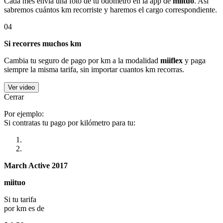
Cada mes envía una foto de tu odómetro en la app de
miituo
. Así
sabremos cuántos km recorriste y haremos el cargo correspondiente.
04
Si recorres muchos km
Cambia tu seguro de pago por km a la modalidad
miiflex
y paga
siempre la misma tarifa, sin importar cuantos km recorras.
Ver video
Cerrar
Por ejemplo:
Si contratas tu pago por kilómetro para tu:
March Active 2017
miituo
Si tu tarifa
por km es de