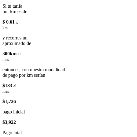
Si tu tarifa
por km es de
$ 0.61
x
km
y recorres un
aproximado de
300km
al
mes
entonces, con nuestra modalidad
de pago por km serían
$183
al
mes
$1,726
pago inicial
$3,922
Pago total