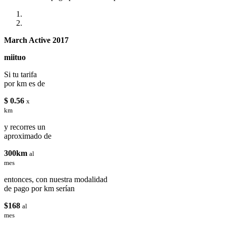
March Active 2017
miituo
Si tu tarifa
por km es de
$ 0.56
x
km
y recorres un
aproximado de
300km
al
mes
entonces, con nuestra modalidad
de pago por km serían
$168
al
mes