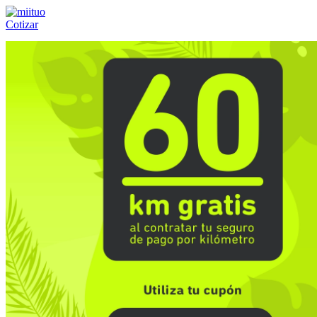
Cotizar
Llámanos al:
(55) 84-21-05-00
ó
800-953-00-59