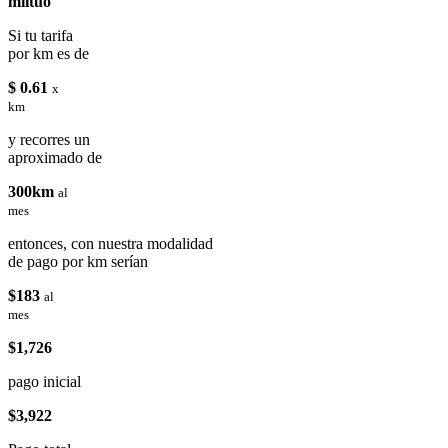
miituo
Si tu tarifa
por km es de
$ 0.61
x
km
y recorres un
aproximado de
300km
al
mes
entonces, con nuestra modalidad
de pago por km serían
$183
al
mes
$1,726
pago inicial
$3,922