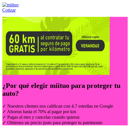
Cotizar
Llámanos al:
(55) 84-21-05-00
ó
800-953-00-59
¿Por qué elegir
miituo
para proteger tu
auto?
✓ Nuestros clientes nos califican con 4.7 estrellas en Google
✓ Ahorras hasta el 70% al pagar por km
✓ Pagas al mes y cancelas cuando quieras
✓ Obtienes un precio justo para proteger tu patrimonio