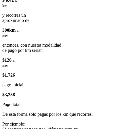
$ 0.42
x
km
y recorres un
aproximado de
300km
al
mes
entonces, con nuestra modalidad
de pago por km serían
$126
al
mes
$1,726
pago inicial
$3,238
Pago total
De esta forma solo pagas por los km que recorres.
Por ejemplo: