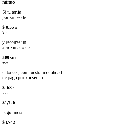
miituo
Si tu tarifa
por km es de
$ 0.56
x
km
y recorres un
aproximado de
300km
al
mes
entonces, con nuestra modalidad
de pago por km serían
$168
al
mes
$1,726
pago inicial
$3,742