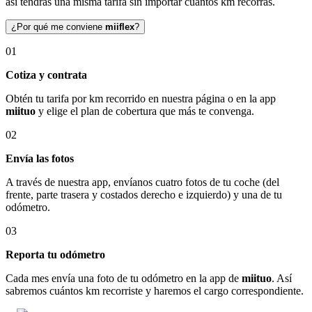
así tendrás una misma tarifa sin importar cuántos km recorras.
¿Por qué me conviene
miiflex
?
01
Cotiza y contrata
Obtén tu tarifa por km recorrido en nuestra página o en la app
miituo
y elige el plan de cobertura que más te convenga.
02
Envía las fotos
A través de nuestra app, envíanos cuatro fotos de tu coche (del
frente, parte trasera y costados derecho e izquierdo) y una de tu
odómetro.
03
Reporta tu odómetro
Cada mes envía una foto de tu odómetro en la app de
miituo
. Así
sabremos cuántos km recorriste y haremos el cargo correspondiente.