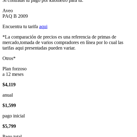
Si contratas tu pago por kilómetro para tu:
Aveo
PAQ B 2009
Encuentra tu tarifa
aqui
*La comparación de precios es una referencia de primas de
mercado,tomada de varios compradores en línea por lo cual las
tarifas aqui presentadas pueden variar.
Otros*
Plan forzoso
a 12 meses
$4,119
anual
$1,599
pago inicial
$5,799
Pago total