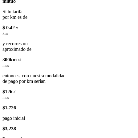
miituo
Si tu tarifa
por km es de
$ 0.42
x
km
y recorres un
aproximado de
300km
al
mes
entonces, con nuestra modalidad
de pago por km serían
$126
al
mes
$1,726
pago inicial
$3,238