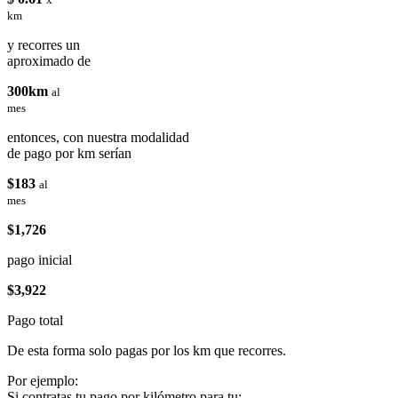
km
y recorres un
aproximado de
300km
al
mes
entonces, con nuestra modalidad
de pago por km serían
$183
al
mes
$1,726
pago inicial
$3,922
Pago total
De esta forma solo pagas por los km que recorres.
Por ejemplo:
Si contratas tu pago por kilómetro para tu: