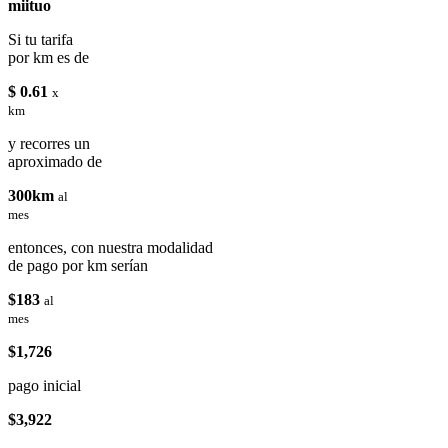
miituo
Si tu tarifa
por km es de
$ 0.61
x
km
y recorres un
aproximado de
300km
al
mes
entonces, con nuestra modalidad
de pago por km serían
$183
al
mes
$1,726
pago inicial
$3,922