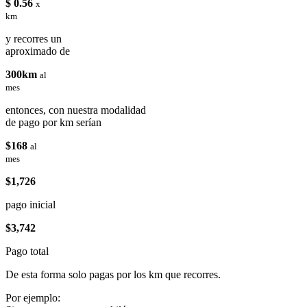
$ 0.56
x
km
y recorres un
aproximado de
300km
al
mes
entonces, con nuestra modalidad
de pago por km serían
$168
al
mes
$1,726
pago inicial
$3,742
Pago total
De esta forma solo pagas por los km que recorres.
Por ejemplo: