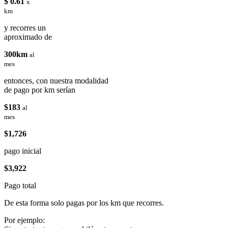
$ 0.61
x
km
y recorres un
aproximado de
300km
al
mes
entonces, con nuestra modalidad
de pago por km serían
$183
al
mes
$1,726
pago inicial
$3,922
Pago total
De esta forma solo pagas por los km que recorres.
Por ejemplo: