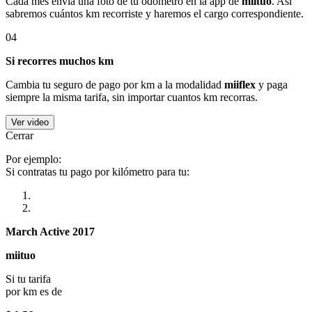
Cada mes envía una foto de tu odómetro en la app de
miituo
. Así
sabremos cuántos km recorriste y haremos el cargo correspondiente.
04
Si recorres muchos km
Cambia tu seguro de pago por km a la modalidad
miiflex
y paga
siempre la misma tarifa, sin importar cuantos km recorras.
Ver video
Cerrar
Por ejemplo:
Si contratas tu pago por kilómetro para tu:
March Active 2017
miituo
Si tu tarifa
por km es de