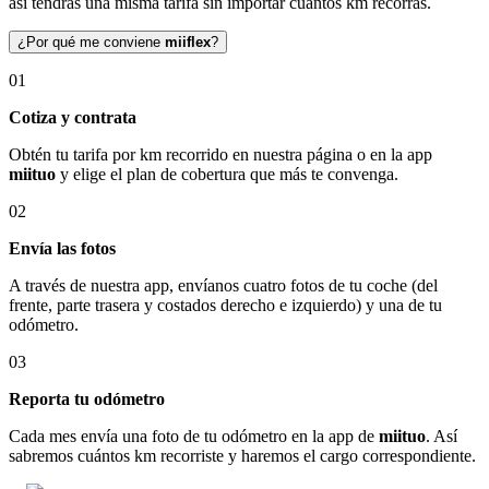
así tendrás una misma tarifa sin importar cuántos km recorras.
¿Por qué me conviene
miiflex
?
01
Cotiza y contrata
Obtén tu tarifa por km recorrido en nuestra página o en la app
miituo
y elige el plan de cobertura que más te convenga.
02
Envía las fotos
A través de nuestra app, envíanos cuatro fotos de tu coche (del
frente, parte trasera y costados derecho e izquierdo) y una de tu
odómetro.
03
Reporta tu odómetro
Cada mes envía una foto de tu odómetro en la app de
miituo
. Así
sabremos cuántos km recorriste y haremos el cargo correspondiente.