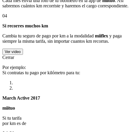
Cada mes envía una foto de tu odómetro en la app de
miituo
. Así
sabremos cuántos km recorriste y haremos el cargo correspondiente.
04
Si recorres muchos km
Cambia tu seguro de pago por km a la modalidad
miiflex
y paga
siempre la misma tarifa, sin importar cuantos km recorras.
Ver video
Cerrar
Por ejemplo:
Si contratas tu pago por kilómetro para tu:
March Active 2017
miituo
Si tu tarifa
por km es de