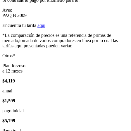
Si contratas tu pago por kilómetro para tu:
Aveo
PAQ B 2009
Encuentra tu tarifa
aqui
*La comparación de precios es una referencia de primas de
mercado,tomada de varios compradores en línea por lo cual las
tarifas aqui presentadas pueden variar.
Otros*
Plan forzoso
a 12 meses
$4,119
anual
$1,599
pago inicial
$5,799
Pago total