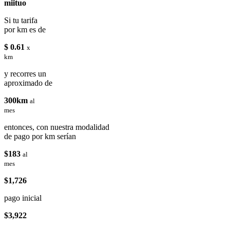
miituo
Si tu tarifa
por km es de
$ 0.61
x
km
y recorres un
aproximado de
300km
al
mes
entonces, con nuestra modalidad
de pago por km serían
$183
al
mes
$1,726
pago inicial
$3,922