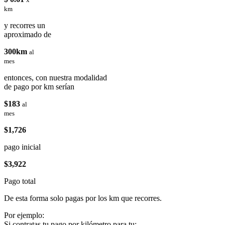
km
y recorres un
aproximado de
300km
al
mes
entonces, con nuestra modalidad
de pago por km serían
$183
al
mes
$1,726
pago inicial
$3,922
Pago total
De esta forma solo pagas por los km que recorres.
Por ejemplo:
Si contratas tu pago por kilómetro para tu: