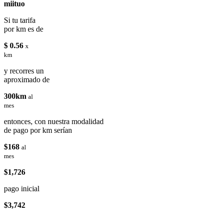
miituo
Si tu tarifa
por km es de
$ 0.56
x
km
y recorres un
aproximado de
300km
al
mes
entonces, con nuestra modalidad
de pago por km serían
$168
al
mes
$1,726
pago inicial
$3,742