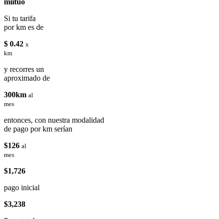
miituo
Si tu tarifa
por km es de
$ 0.42
x
km
y recorres un
aproximado de
300km
al
mes
entonces, con nuestra modalidad
de pago por km serían
$126
al
mes
$1,726
pago inicial
$3,238