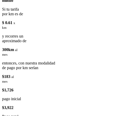
miituo
Si tu tarifa
por km es de
$ 0.61
x
km
y recorres un
aproximado de
300km
al
mes
entonces, con nuestra modalidad
de pago por km serían
$183
al
mes
$1,726
pago inicial
$3,922