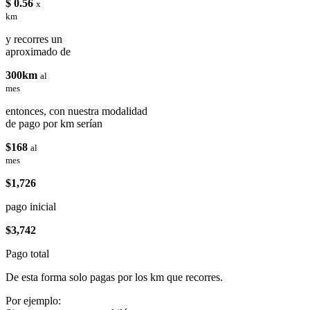
$ 0.56
x
km
y recorres un
aproximado de
300km
al
mes
entonces, con nuestra modalidad
de pago por km serían
$168
al
mes
$1,726
pago inicial
$3,742
Pago total
De esta forma solo pagas por los km que recorres.
Por ejemplo: