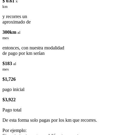
$ 0.61
x
km
y recorres un
aproximado de
300km
al
mes
entonces, con nuestra modalidad
de pago por km serían
$183
al
mes
$1,726
pago inicial
$3,922
Pago total
De esta forma solo pagas por los km que recorres.
Por ejemplo: