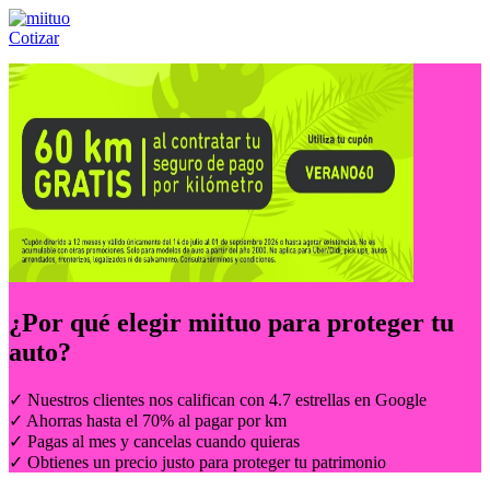
Cotizar
Llámanos al:
(55) 84-21-05-00
ó
800-953-00-59
¿Por qué elegir
miituo
para proteger tu
auto?
✓ Nuestros clientes nos califican con 4.7 estrellas en Google
✓ Ahorras hasta el 70% al pagar por km
✓ Pagas al mes y cancelas cuando quieras
✓ Obtienes un precio justo para proteger tu patrimonio