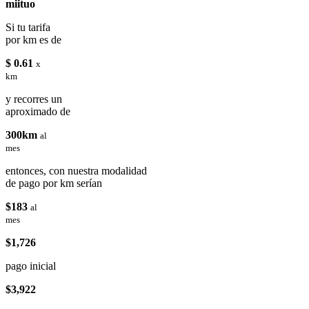
miituo
Si tu tarifa
por km es de
$ 0.61
x
km
y recorres un
aproximado de
300km
al
mes
entonces, con nuestra modalidad
de pago por km serían
$183
al
mes
$1,726
pago inicial
$3,922