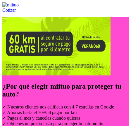
Cotizar
Llámanos al:
(55) 84-21-05-00
ó
800-953-00-59
¿Por qué elegir
miituo
para proteger tu
auto?
✓ Nuestros clientes nos califican con 4.7 estrellas en Google
✓ Ahorras hasta el 70% al pagar por km
✓ Pagas al mes y cancelas cuando quieras
✓ Obtienes un precio justo para proteger tu patrimonio