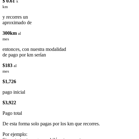
$ 0.61
x
km
y recorres un
aproximado de
300km
al
mes
entonces, con nuestra modalidad
de pago por km serían
$183
al
mes
$1,726
pago inicial
$3,922
Pago total
De esta forma solo pagas por los km que recorres.
Por ejemplo: