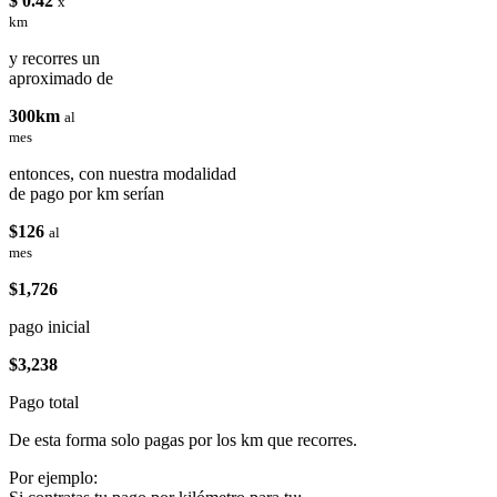
$ 0.42
x
km
y recorres un
aproximado de
300km
al
mes
entonces, con nuestra modalidad
de pago por km serían
$126
al
mes
$1,726
pago inicial
$3,238
Pago total
De esta forma solo pagas por los km que recorres.
Por ejemplo: