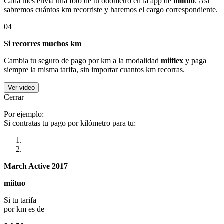
Cada mes envía una foto de tu odómetro en la app de
miituo
. Así
sabremos cuántos km recorriste y haremos el cargo correspondiente.
04
Si recorres muchos km
Cambia tu seguro de pago por km a la modalidad
miiflex
y paga
siempre la misma tarifa, sin importar cuantos km recorras.
Ver video
Cerrar
Por ejemplo:
Si contratas tu pago por kilómetro para tu:
March Active 2017
miituo
Si tu tarifa
por km es de