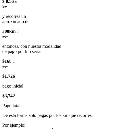
$ 0.56
x
km
y recorres un
aproximado de
300km
al
mes
entonces, con nuestra modalidad
de pago por km serían
$168
al
mes
$1,726
pago inicial
$3,742
Pago total
De esta forma solo pagas por los km que recorres.
Por ejemplo: