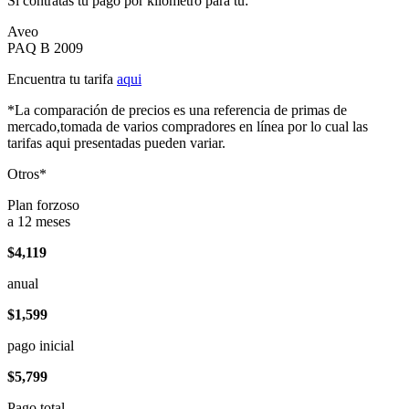
Si contratas tu pago por kilómetro para tu:
Aveo
PAQ B 2009
Encuentra tu tarifa
aqui
*La comparación de precios es una referencia de primas de
mercado,tomada de varios compradores en línea por lo cual las
tarifas aqui presentadas pueden variar.
Otros*
Plan forzoso
a 12 meses
$4,119
anual
$1,599
pago inicial
$5,799
Pago total