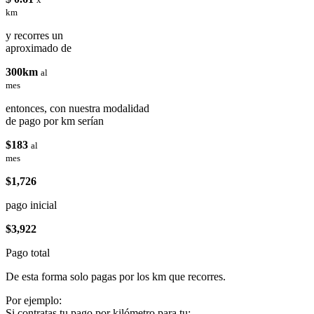
km
y recorres un
aproximado de
300km
al
mes
entonces, con nuestra modalidad
de pago por km serían
$183
al
mes
$1,726
pago inicial
$3,922
Pago total
De esta forma solo pagas por los km que recorres.
Por ejemplo:
Si contratas tu pago por kilómetro para tu: