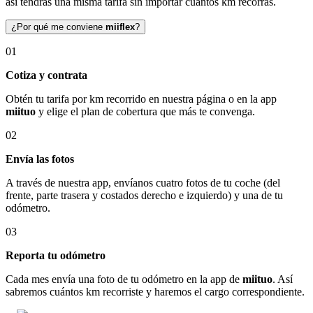
así tendrás una misma tarifa sin importar cuántos km recorras.
¿Por qué me conviene
miiflex
?
01
Cotiza y contrata
Obtén tu tarifa por km recorrido en nuestra página o en la app
miituo
y elige el plan de cobertura que más te convenga.
02
Envía las fotos
A través de nuestra app, envíanos cuatro fotos de tu coche (del
frente, parte trasera y costados derecho e izquierdo) y una de tu
odómetro.
03
Reporta tu odómetro
Cada mes envía una foto de tu odómetro en la app de
miituo
. Así
sabremos cuántos km recorriste y haremos el cargo correspondiente.