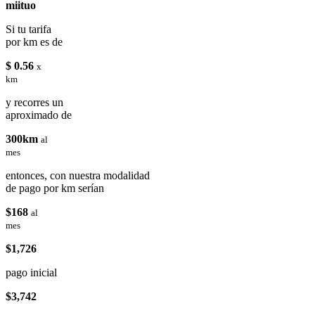
miituo
Si tu tarifa
por km es de
$ 0.56
x
km
y recorres un
aproximado de
300km
al
mes
entonces, con nuestra modalidad
de pago por km serían
$168
al
mes
$1,726
pago inicial
$3,742