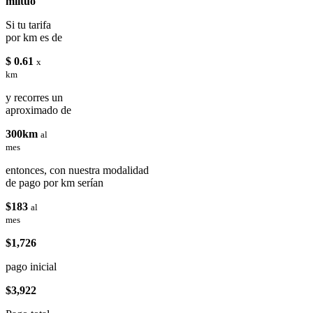
miituo
Si tu tarifa
por km es de
$ 0.61
x
km
y recorres un
aproximado de
300km
al
mes
entonces, con nuestra modalidad
de pago por km serían
$183
al
mes
$1,726
pago inicial
$3,922