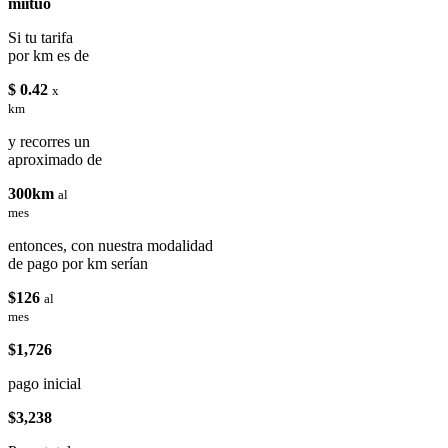
miituo
Si tu tarifa
por km es de
$ 0.42
x
km
y recorres un
aproximado de
300km
al
mes
entonces, con nuestra modalidad
de pago por km serían
$126
al
mes
$1,726
pago inicial
$3,238