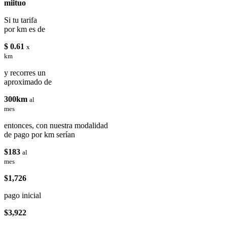
miituo
Si tu tarifa
por km es de
$ 0.61
x
km
y recorres un
aproximado de
300km
al
mes
entonces, con nuestra modalidad
de pago por km serían
$183
al
mes
$1,726
pago inicial
$3,922