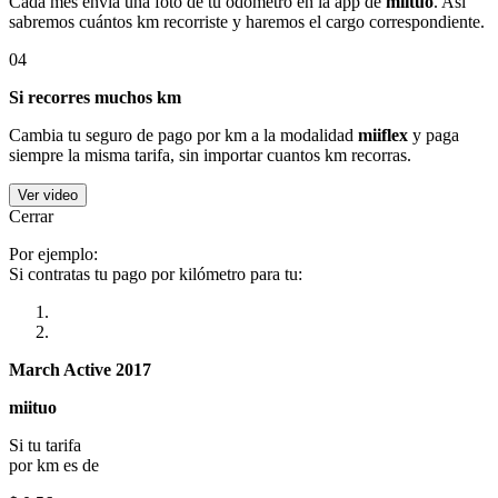
Cada mes envía una foto de tu odómetro en la app de
miituo
. Así
sabremos cuántos km recorriste y haremos el cargo correspondiente.
04
Si recorres muchos km
Cambia tu seguro de pago por km a la modalidad
miiflex
y paga
siempre la misma tarifa, sin importar cuantos km recorras.
Ver video
Cerrar
Por ejemplo:
Si contratas tu pago por kilómetro para tu:
March Active 2017
miituo
Si tu tarifa
por km es de