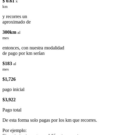
$ 0.61
x
km
y recorres un
aproximado de
300km
al
mes
entonces, con nuestra modalidad
de pago por km serían
$183
al
mes
$1,726
pago inicial
$3,922
Pago total
De esta forma solo pagas por los km que recorres.
Por ejemplo: