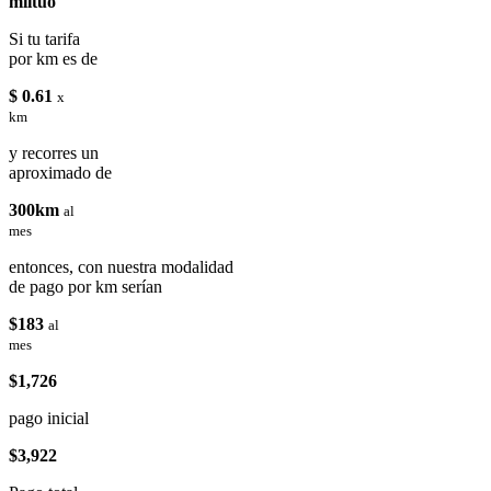
miituo
Si tu tarifa
por km es de
$ 0.61
x
km
y recorres un
aproximado de
300km
al
mes
entonces, con nuestra modalidad
de pago por km serían
$183
al
mes
$1,726
pago inicial
$3,922