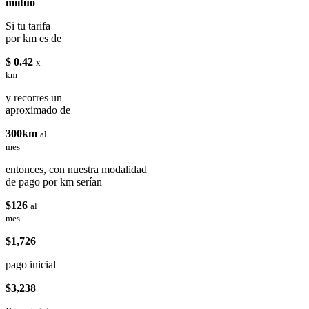
miituo
Si tu tarifa
por km es de
$ 0.42
x
km
y recorres un
aproximado de
300km
al
mes
entonces, con nuestra modalidad
de pago por km serían
$126
al
mes
$1,726
pago inicial
$3,238