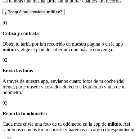
así tendrás una misma tarifa sin importar cuántos km recorras.
¿Por qué me conviene
miiflex
?
01
Cotiza y contrata
Obtén tu tarifa por km recorrido en nuestra página o en la app
miituo
y elige el plan de cobertura que más te convenga.
02
Envía las fotos
A través de nuestra app, envíanos cuatro fotos de tu coche (del
frente, parte trasera y costados derecho e izquierdo) y una de tu
odómetro.
03
Reporta tu odómetro
Cada mes envía una foto de tu odómetro en la app de
miituo
. Así
sabremos cuántos km recorriste y haremos el cargo correspondiente.