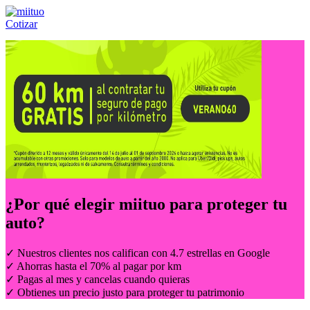
Cotizar
Llámanos al:
(55) 84-21-05-00
ó
800-953-00-59
¿Por qué elegir
miituo
para proteger tu
auto?
✓ Nuestros clientes nos califican con 4.7 estrellas en Google
✓ Ahorras hasta el 70% al pagar por km
✓ Pagas al mes y cancelas cuando quieras
✓ Obtienes un precio justo para proteger tu patrimonio