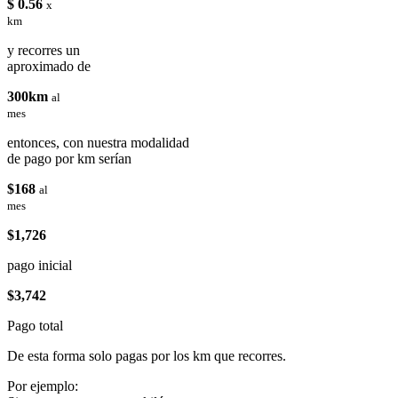
$ 0.56
x
km
y recorres un
aproximado de
300km
al
mes
entonces, con nuestra modalidad
de pago por km serían
$168
al
mes
$1,726
pago inicial
$3,742
Pago total
De esta forma solo pagas por los km que recorres.
Por ejemplo: