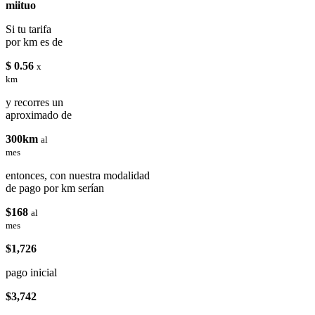
miituo
Si tu tarifa
por km es de
$ 0.56
x
km
y recorres un
aproximado de
300km
al
mes
entonces, con nuestra modalidad
de pago por km serían
$168
al
mes
$1,726
pago inicial
$3,742