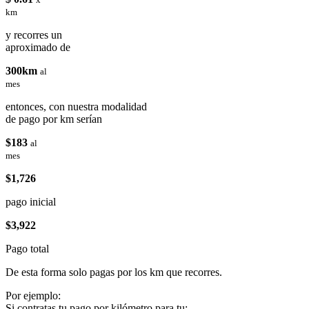
km
y recorres un
aproximado de
300km
al
mes
entonces, con nuestra modalidad
de pago por km serían
$183
al
mes
$1,726
pago inicial
$3,922
Pago total
De esta forma solo pagas por los km que recorres.
Por ejemplo:
Si contratas tu pago por kilómetro para tu: