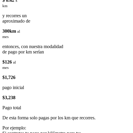
$ 0.42
x
km
y recorres un
aproximado de
300km
al
mes
entonces, con nuestra modalidad
de pago por km serían
$126
al
mes
$1,726
pago inicial
$3,238
Pago total
De esta forma solo pagas por los km que recorres.
Por ejemplo: