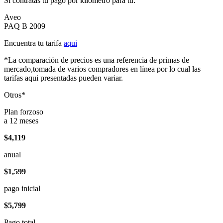
Si contratas tu pago por kilómetro para tu:
Aveo
PAQ B 2009
Encuentra tu tarifa
aqui
*La comparación de precios es una referencia de primas de
mercado,tomada de varios compradores en línea por lo cual las
tarifas aqui presentadas pueden variar.
Otros*
Plan forzoso
a 12 meses
$4,119
anual
$1,599
pago inicial
$5,799
Pago total