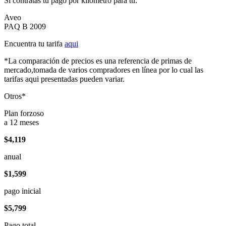
Si contratas tu pago por kilómetro para tu:
Aveo
PAQ B 2009
Encuentra tu tarifa
aqui
*La comparación de precios es una referencia de primas de
mercado,tomada de varios compradores en línea por lo cual las
tarifas aqui presentadas pueden variar.
Otros*
Plan forzoso
a 12 meses
$4,119
anual
$1,599
pago inicial
$5,799
Pago total