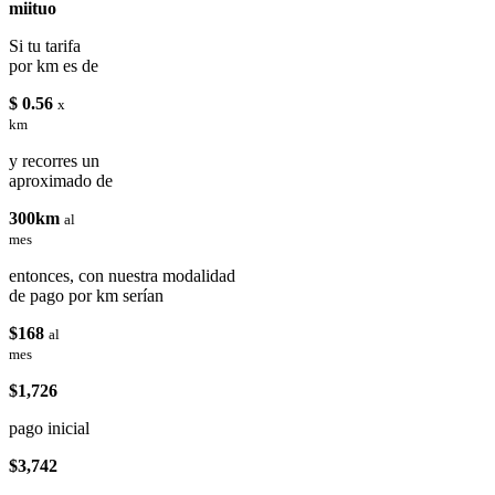
miituo
Si tu tarifa
por km es de
$ 0.56
x
km
y recorres un
aproximado de
300km
al
mes
entonces, con nuestra modalidad
de pago por km serían
$168
al
mes
$1,726
pago inicial
$3,742