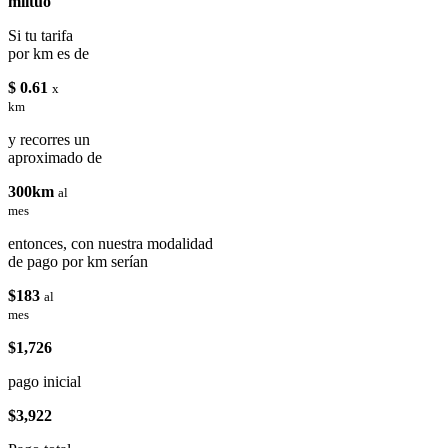
miituo
Si tu tarifa
por km es de
$ 0.61
x
km
y recorres un
aproximado de
300km
al
mes
entonces, con nuestra modalidad
de pago por km serían
$183
al
mes
$1,726
pago inicial
$3,922