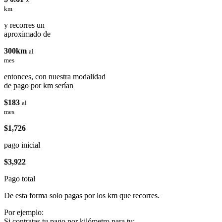
km
y recorres un
aproximado de
300km
al
mes
entonces, con nuestra modalidad
de pago por km serían
$183
al
mes
$1,726
pago inicial
$3,922
Pago total
De esta forma solo pagas por los km que recorres.
Por ejemplo:
Si contratas tu pago por kilómetro para tu: