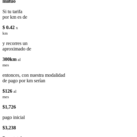
miituo
Si tu tarifa
por km es de
$ 0.42
x
km
y recorres un
aproximado de
300km
al
mes
entonces, con nuestra modalidad
de pago por km serían
$126
al
mes
$1,726
pago inicial
$3,238