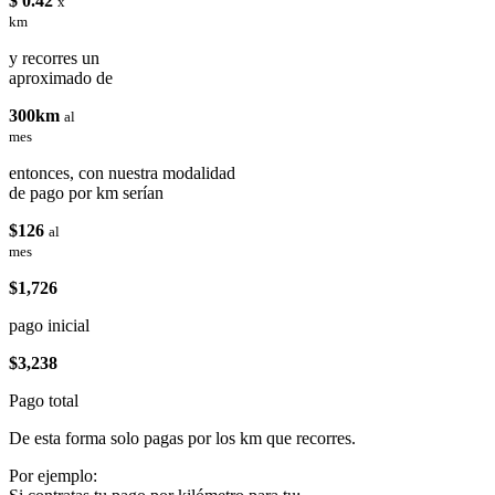
$ 0.42
x
km
y recorres un
aproximado de
300km
al
mes
entonces, con nuestra modalidad
de pago por km serían
$126
al
mes
$1,726
pago inicial
$3,238
Pago total
De esta forma solo pagas por los km que recorres.
Por ejemplo: