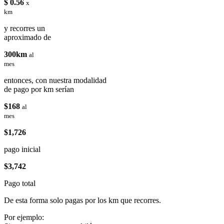
$ 0.56
x
km
y recorres un
aproximado de
300km
al
mes
entonces, con nuestra modalidad
de pago por km serían
$168
al
mes
$1,726
pago inicial
$3,742
Pago total
De esta forma solo pagas por los km que recorres.
Por ejemplo: