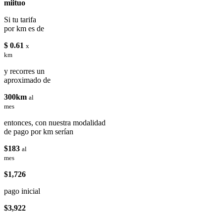
miituo
Si tu tarifa
por km es de
$ 0.61
x
km
y recorres un
aproximado de
300km
al
mes
entonces, con nuestra modalidad
de pago por km serían
$183
al
mes
$1,726
pago inicial
$3,922