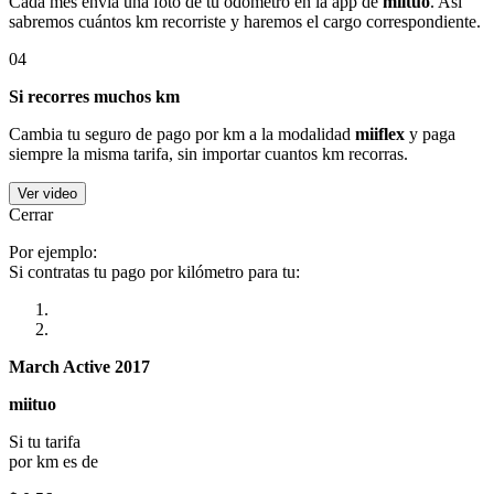
Cada mes envía una foto de tu odómetro en la app de
miituo
. Así
sabremos cuántos km recorriste y haremos el cargo correspondiente.
04
Si recorres muchos km
Cambia tu seguro de pago por km a la modalidad
miiflex
y paga
siempre la misma tarifa, sin importar cuantos km recorras.
Ver video
Cerrar
Por ejemplo:
Si contratas tu pago por kilómetro para tu:
March Active 2017
miituo
Si tu tarifa
por km es de