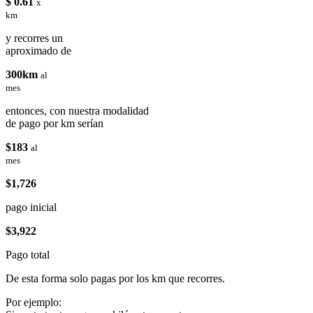
$ 0.61
x
km
y recorres un
aproximado de
300km
al
mes
entonces, con nuestra modalidad
de pago por km serían
$183
al
mes
$1,726
pago inicial
$3,922
Pago total
De esta forma solo pagas por los km que recorres.
Por ejemplo: