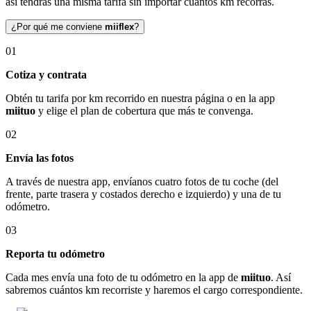
así tendrás una misma tarifa sin importar cuántos km recorras.
¿Por qué me conviene
miiflex
?
01
Cotiza y contrata
Obtén tu tarifa por km recorrido en nuestra página o en la app
miituo
y elige el plan de cobertura que más te convenga.
02
Envía las fotos
A través de nuestra app, envíanos cuatro fotos de tu coche (del
frente, parte trasera y costados derecho e izquierdo) y una de tu
odómetro.
03
Reporta tu odómetro
Cada mes envía una foto de tu odómetro en la app de
miituo
. Así
sabremos cuántos km recorriste y haremos el cargo correspondiente.