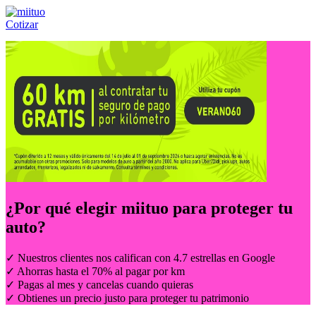
Cotizar
Llámanos al:
(55) 84-21-05-00
ó
800-953-00-59
¿Por qué elegir
miituo
para proteger tu
auto?
✓ Nuestros clientes nos califican con 4.7 estrellas en Google
✓ Ahorras hasta el 70% al pagar por km
✓ Pagas al mes y cancelas cuando quieras
✓ Obtienes un precio justo para proteger tu patrimonio