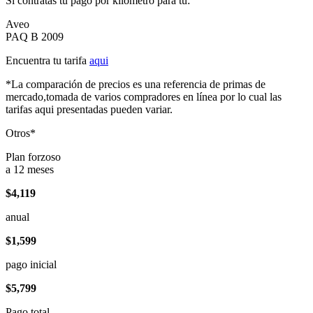
Si contratas tu pago por kilómetro para tu:
Aveo
PAQ B 2009
Encuentra tu tarifa
aqui
*La comparación de precios es una referencia de primas de
mercado,tomada de varios compradores en línea por lo cual las
tarifas aqui presentadas pueden variar.
Otros*
Plan forzoso
a 12 meses
$4,119
anual
$1,599
pago inicial
$5,799
Pago total