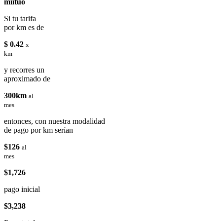
miituo
Si tu tarifa
por km es de
$ 0.42
x
km
y recorres un
aproximado de
300km
al
mes
entonces, con nuestra modalidad
de pago por km serían
$126
al
mes
$1,726
pago inicial
$3,238