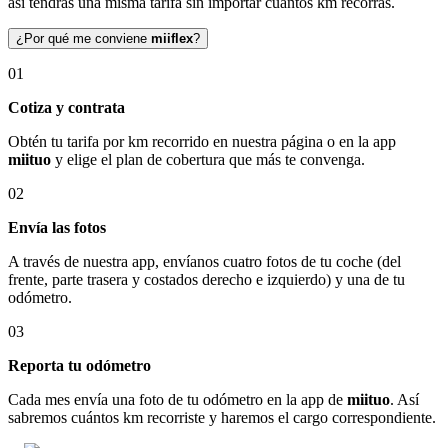
así tendrás una misma tarifa sin importar cuántos km recorras.
¿Por qué me conviene
miiflex
?
01
Cotiza y contrata
Obtén tu tarifa por km recorrido en nuestra página o en la app
miituo
y elige el plan de cobertura que más te convenga.
02
Envía las fotos
A través de nuestra app, envíanos cuatro fotos de tu coche (del
frente, parte trasera y costados derecho e izquierdo) y una de tu
odómetro.
03
Reporta tu odómetro
Cada mes envía una foto de tu odómetro en la app de
miituo
. Así
sabremos cuántos km recorriste y haremos el cargo correspondiente.