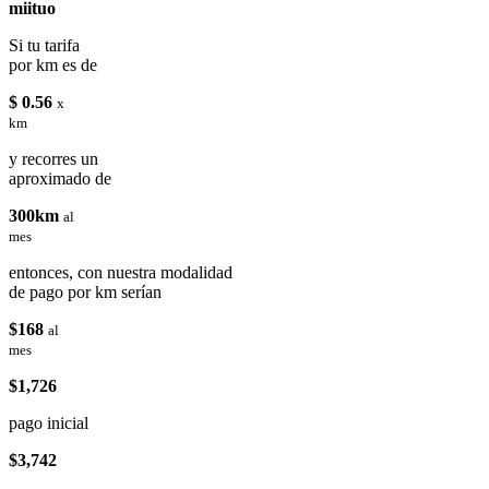
miituo
Si tu tarifa
por km es de
$ 0.56
x
km
y recorres un
aproximado de
300km
al
mes
entonces, con nuestra modalidad
de pago por km serían
$168
al
mes
$1,726
pago inicial
$3,742