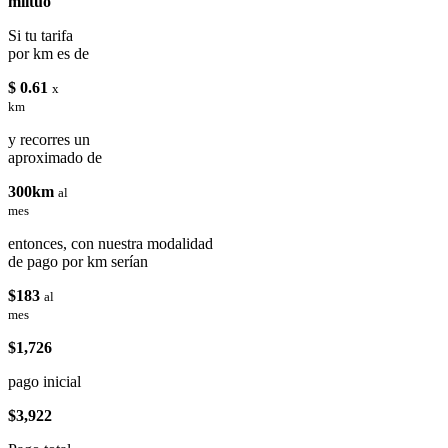
miituo
Si tu tarifa
por km es de
$ 0.61
x
km
y recorres un
aproximado de
300km
al
mes
entonces, con nuestra modalidad
de pago por km serían
$183
al
mes
$1,726
pago inicial
$3,922