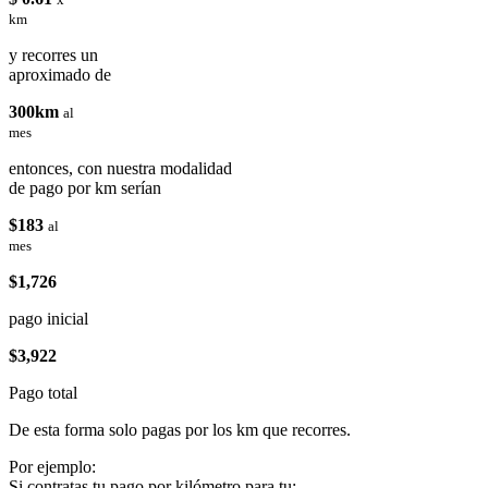
km
y recorres un
aproximado de
300km
al
mes
entonces, con nuestra modalidad
de pago por km serían
$183
al
mes
$1,726
pago inicial
$3,922
Pago total
De esta forma solo pagas por los km que recorres.
Por ejemplo:
Si contratas tu pago por kilómetro para tu: