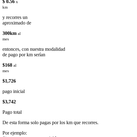
$ 0.56
x
km
y recorres un
aproximado de
300km
al
mes
entonces, con nuestra modalidad
de pago por km serían
$168
al
mes
$1,726
pago inicial
$3,742
Pago total
De esta forma solo pagas por los km que recorres.
Por ejemplo: