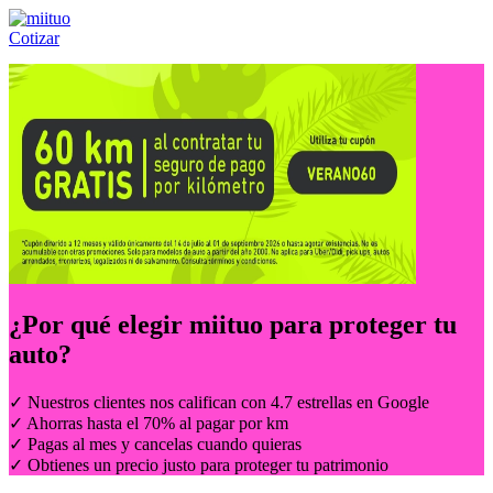
Cotizar
Llámanos al:
(55) 84-21-05-00
ó
800-953-00-59
¿Por qué elegir
miituo
para proteger tu
auto?
✓ Nuestros clientes nos califican con 4.7 estrellas en Google
✓ Ahorras hasta el 70% al pagar por km
✓ Pagas al mes y cancelas cuando quieras
✓ Obtienes un precio justo para proteger tu patrimonio