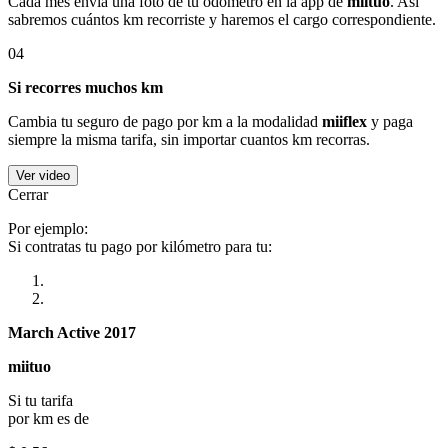
Cada mes envía una foto de tu odómetro en la app de
miituo
. Así
sabremos cuántos km recorriste y haremos el cargo correspondiente.
04
Si recorres muchos km
Cambia tu seguro de pago por km a la modalidad
miiflex
y paga
siempre la misma tarifa, sin importar cuantos km recorras.
Ver video
Cerrar
Por ejemplo:
Si contratas tu pago por kilómetro para tu:
March Active 2017
miituo
Si tu tarifa
por km es de