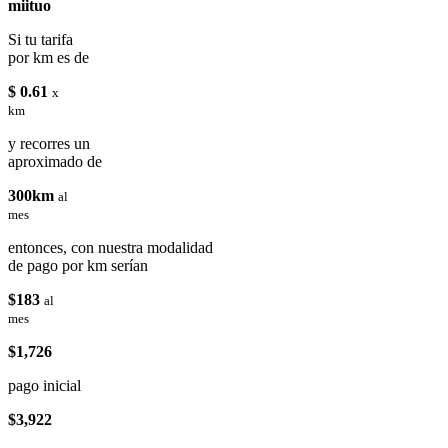
miituo
Si tu tarifa
por km es de
$ 0.61
x
km
y recorres un
aproximado de
300km
al
mes
entonces, con nuestra modalidad
de pago por km serían
$183
al
mes
$1,726
pago inicial
$3,922