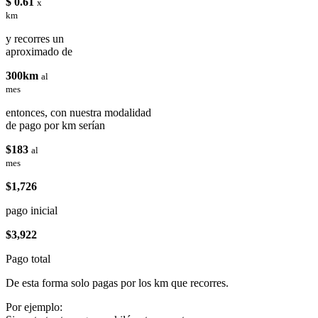
$ 0.61
x
km
y recorres un
aproximado de
300km
al
mes
entonces, con nuestra modalidad
de pago por km serían
$183
al
mes
$1,726
pago inicial
$3,922
Pago total
De esta forma solo pagas por los km que recorres.
Por ejemplo: