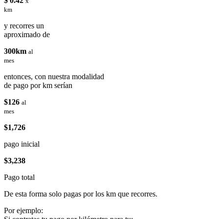
$ 0.42
x
km
y recorres un
aproximado de
300km
al
mes
entonces, con nuestra modalidad
de pago por km serían
$126
al
mes
$1,726
pago inicial
$3,238
Pago total
De esta forma solo pagas por los km que recorres.
Por ejemplo: