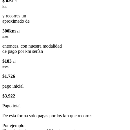
$ 0.61
x
km
y recorres un
aproximado de
300km
al
mes
entonces, con nuestra modalidad
de pago por km serían
$183
al
mes
$1,726
pago inicial
$3,922
Pago total
De esta forma solo pagas por los km que recorres.
Por ejemplo: