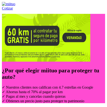
Cotizar
Llámanos al:
(55) 84-21-05-00
ó
800-953-00-59
¿Por qué elegir
miituo
para proteger tu
auto?
✓ Nuestros clientes nos califican con 4.7 estrellas en Google
✓ Ahorras hasta el 70% al pagar por km
✓ Pagas al mes y cancelas cuando quieras
✓ Obtienes un precio justo para proteger tu patrimonio