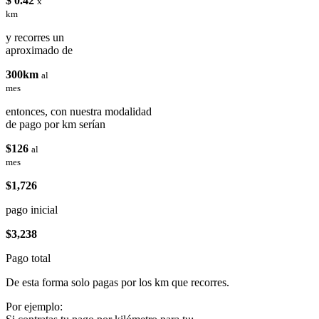
$ 0.42
x
km
y recorres un
aproximado de
300km
al
mes
entonces, con nuestra modalidad
de pago por km serían
$126
al
mes
$1,726
pago inicial
$3,238
Pago total
De esta forma solo pagas por los km que recorres.
Por ejemplo: