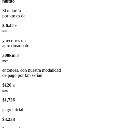
miituo
Si tu tarifa
por km es de
$ 0.42
x
km
y recorres un
aproximado de
300km
al
mes
entonces, con nuestra modalidad
de pago por km serían
$126
al
mes
$1,726
pago inicial
$3,238