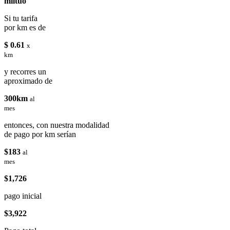
miituo
Si tu tarifa
por km es de
$ 0.61
x
km
y recorres un
aproximado de
300km
al
mes
entonces, con nuestra modalidad
de pago por km serían
$183
al
mes
$1,726
pago inicial
$3,922