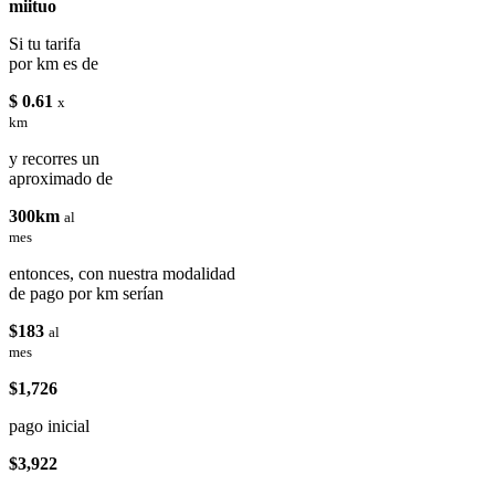
miituo
Si tu tarifa
por km es de
$ 0.61
x
km
y recorres un
aproximado de
300km
al
mes
entonces, con nuestra modalidad
de pago por km serían
$183
al
mes
$1,726
pago inicial
$3,922