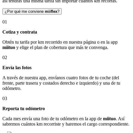
así tendrás una misma tarifa sin importar cuántos km recorras.
¿Por qué me conviene
miiflex
?
01
Cotiza y contrata
Obtén tu tarifa por km recorrido en nuestra página o en la app
miituo
y elige el plan de cobertura que más te convenga.
02
Envía las fotos
A través de nuestra app, envíanos cuatro fotos de tu coche (del
frente, parte trasera y costados derecho e izquierdo) y una de tu
odómetro.
03
Reporta tu odómetro
Cada mes envía una foto de tu odómetro en la app de
miituo
. Así
sabremos cuántos km recorriste y haremos el cargo correspondiente.