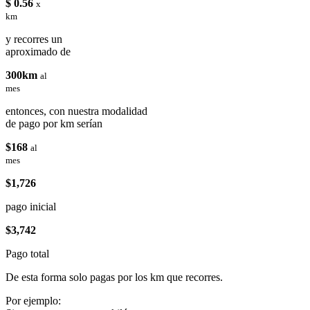
$ 0.56
x
km
y recorres un
aproximado de
300km
al
mes
entonces, con nuestra modalidad
de pago por km serían
$168
al
mes
$1,726
pago inicial
$3,742
Pago total
De esta forma solo pagas por los km que recorres.
Por ejemplo: