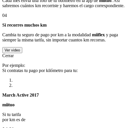
Cada mes envía una foto de tu odómetro en la app de
miituo
. Así
sabremos cuántos km recorriste y haremos el cargo correspondiente.
04
Si recorres muchos km
Cambia tu seguro de pago por km a la modalidad
miiflex
y paga
siempre la misma tarifa, sin importar cuantos km recorras.
Ver video
Cerrar
Por ejemplo:
Si contratas tu pago por kilómetro para tu:
March Active 2017
miituo
Si tu tarifa
por km es de