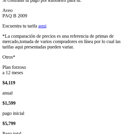
Si contratas tu pago por kilómetro para tu:
Aveo
PAQ B 2009
Encuentra tu tarifa
aqui
*La comparación de precios es una referencia de primas de
mercado,tomada de varios compradores en línea por lo cual las
tarifas aqui presentadas pueden variar.
Otros*
Plan forzoso
a 12 meses
$4,119
anual
$1,599
pago inicial
$5,799
Pago total