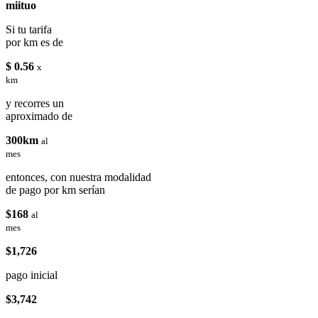
miituo
Si tu tarifa
por km es de
$ 0.56
x
km
y recorres un
aproximado de
300km
al
mes
entonces, con nuestra modalidad
de pago por km serían
$168
al
mes
$1,726
pago inicial
$3,742