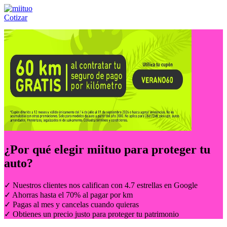
Cotizar
Llámanos al:
(55) 84-21-05-00
ó
800-953-00-59
¿Por qué elegir
miituo
para proteger tu
auto?
✓ Nuestros clientes nos califican con 4.7 estrellas en Google
✓ Ahorras hasta el 70% al pagar por km
✓ Pagas al mes y cancelas cuando quieras
✓ Obtienes un precio justo para proteger tu patrimonio