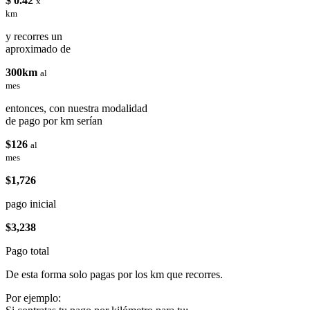
$ 0.42
x
km
y recorres un
aproximado de
300km
al
mes
entonces, con nuestra modalidad
de pago por km serían
$126
al
mes
$1,726
pago inicial
$3,238
Pago total
De esta forma solo pagas por los km que recorres.
Por ejemplo: