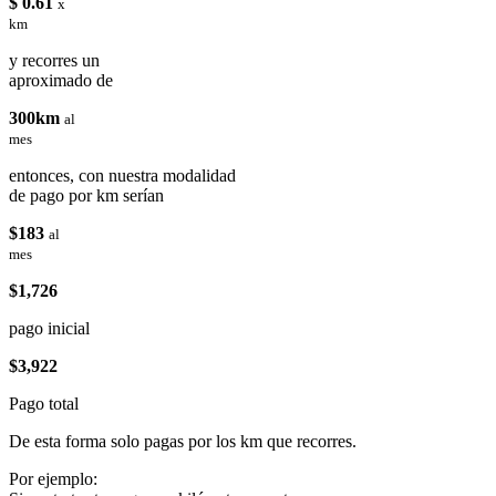
$ 0.61
x
km
y recorres un
aproximado de
300km
al
mes
entonces, con nuestra modalidad
de pago por km serían
$183
al
mes
$1,726
pago inicial
$3,922
Pago total
De esta forma solo pagas por los km que recorres.
Por ejemplo: