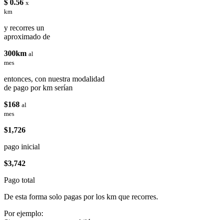
$ 0.56
x
km
y recorres un
aproximado de
300km
al
mes
entonces, con nuestra modalidad
de pago por km serían
$168
al
mes
$1,726
pago inicial
$3,742
Pago total
De esta forma solo pagas por los km que recorres.
Por ejemplo: