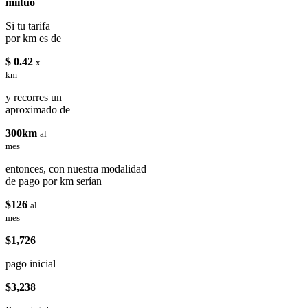
miituo
Si tu tarifa
por km es de
$ 0.42
x
km
y recorres un
aproximado de
300km
al
mes
entonces, con nuestra modalidad
de pago por km serían
$126
al
mes
$1,726
pago inicial
$3,238