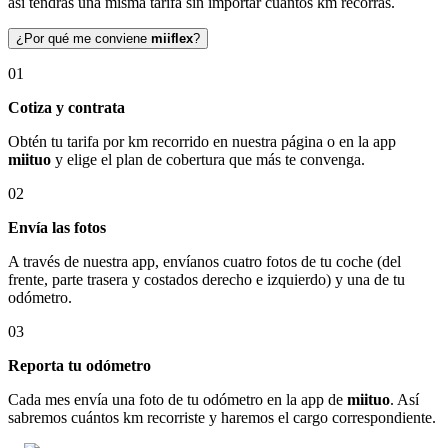
así tendrás una misma tarifa sin importar cuántos km recorras.
¿Por qué me conviene
miiflex
?
01
Cotiza y contrata
Obtén tu tarifa por km recorrido en nuestra página o en la app
miituo
y elige el plan de cobertura que más te convenga.
02
Envía las fotos
A través de nuestra app, envíanos cuatro fotos de tu coche (del
frente, parte trasera y costados derecho e izquierdo) y una de tu
odómetro.
03
Reporta tu odómetro
Cada mes envía una foto de tu odómetro en la app de
miituo
. Así
sabremos cuántos km recorriste y haremos el cargo correspondiente.