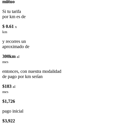
miituo
Si tu tarifa
por km es de
$ 0.61
x
km
y recorres un
aproximado de
300km
al
mes
entonces, con nuestra modalidad
de pago por km serían
$183
al
mes
$1,726
pago inicial
$3,922