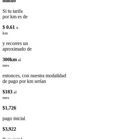
miituo
Si tu tarifa
por km es de
$ 0.61
x
km
y recorres un
aproximado de
300km
al
mes
entonces, con nuestra modalidad
de pago por km serían
$183
al
mes
$1,726
pago inicial
$3,922