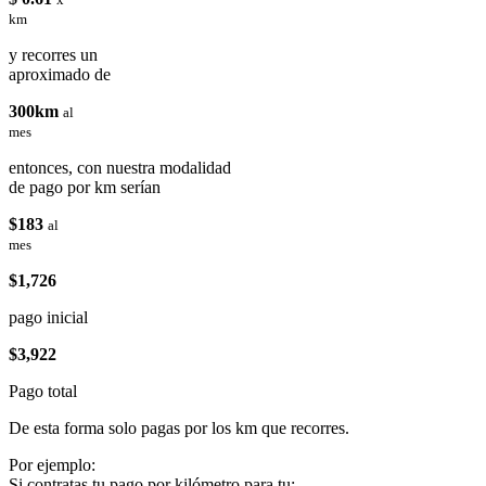
km
y recorres un
aproximado de
300km
al
mes
entonces, con nuestra modalidad
de pago por km serían
$183
al
mes
$1,726
pago inicial
$3,922
Pago total
De esta forma solo pagas por los km que recorres.
Por ejemplo:
Si contratas tu pago por kilómetro para tu: