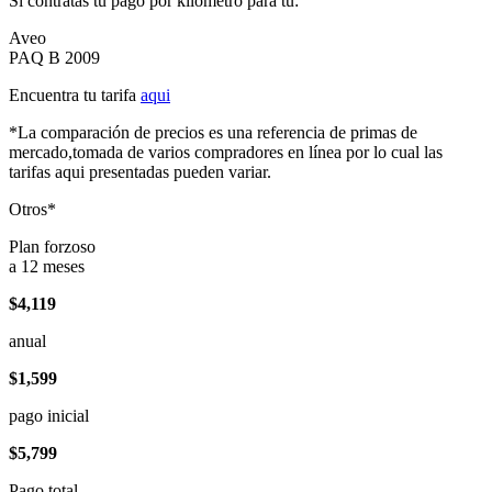
Si contratas tu pago por kilómetro para tu:
Aveo
PAQ B 2009
Encuentra tu tarifa
aqui
*La comparación de precios es una referencia de primas de
mercado,tomada de varios compradores en línea por lo cual las
tarifas aqui presentadas pueden variar.
Otros*
Plan forzoso
a 12 meses
$4,119
anual
$1,599
pago inicial
$5,799
Pago total