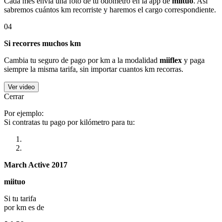
Cada mes envía una foto de tu odómetro en la app de
miituo
. Así
sabremos cuántos km recorriste y haremos el cargo correspondiente.
04
Si recorres muchos km
Cambia tu seguro de pago por km a la modalidad
miiflex
y paga
siempre la misma tarifa, sin importar cuantos km recorras.
Ver video
Cerrar
Por ejemplo:
Si contratas tu pago por kilómetro para tu:
March Active 2017
miituo
Si tu tarifa
por km es de