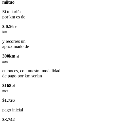
miituo
Si tu tarifa
por km es de
$ 0.56
x
km
y recorres un
aproximado de
300km
al
mes
entonces, con nuestra modalidad
de pago por km serían
$168
al
mes
$1,726
pago inicial
$3,742