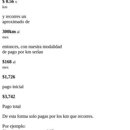
$ 0.56
x
km
y recorres un
aproximado de
300km
al
mes
entonces, con nuestra modalidad
de pago por km serían
$168
al
mes
$1,726
pago inicial
$3,742
Pago total
De esta forma solo pagas por los km que recorres.
Por ejemplo: