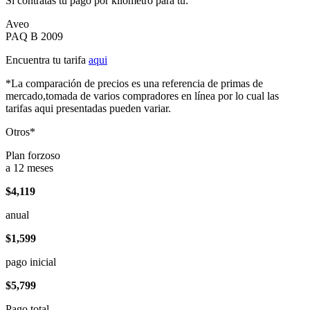
Si contratas tu pago por kilómetro para tu:
Aveo
PAQ B 2009
Encuentra tu tarifa
aqui
*La comparación de precios es una referencia de primas de
mercado,tomada de varios compradores en línea por lo cual las
tarifas aqui presentadas pueden variar.
Otros*
Plan forzoso
a 12 meses
$4,119
anual
$1,599
pago inicial
$5,799
Pago total