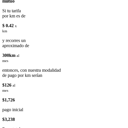
miituo
Si tu tarifa
por km es de
$ 0.42
x
km
y recorres un
aproximado de
300km
al
mes
entonces, con nuestra modalidad
de pago por km serían
$126
al
mes
$1,726
pago inicial
$3,238