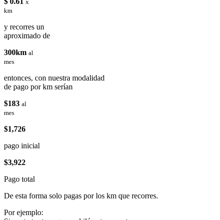
$ 0.61
x
km
y recorres un
aproximado de
300km
al
mes
entonces, con nuestra modalidad
de pago por km serían
$183
al
mes
$1,726
pago inicial
$3,922
Pago total
De esta forma solo pagas por los km que recorres.
Por ejemplo: