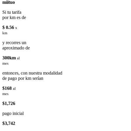
miituo
Si tu tarifa
por km es de
$ 0.56
x
km
y recorres un
aproximado de
300km
al
mes
entonces, con nuestra modalidad
de pago por km serían
$168
al
mes
$1,726
pago inicial
$3,742