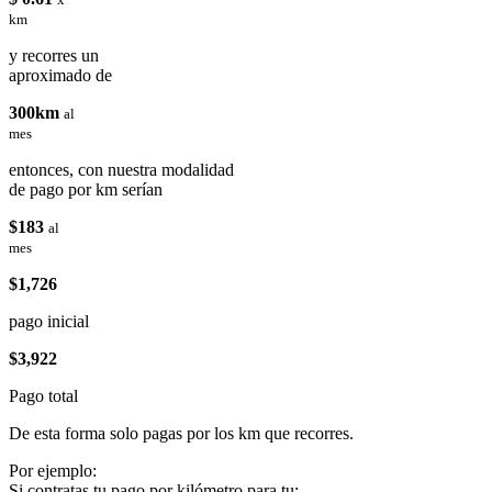
km
y recorres un
aproximado de
300km
al
mes
entonces, con nuestra modalidad
de pago por km serían
$183
al
mes
$1,726
pago inicial
$3,922
Pago total
De esta forma solo pagas por los km que recorres.
Por ejemplo:
Si contratas tu pago por kilómetro para tu: