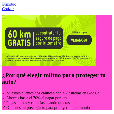
Cotizar
Llámanos al:
(55) 84-21-05-00
ó
800-953-00-59
¿Por qué elegir
miituo
para proteger tu
auto?
✓ Nuestros clientes nos califican con 4.7 estrellas en Google
✓ Ahorras hasta el 70% al pagar por km
✓ Pagas al mes y cancelas cuando quieras
✓ Obtienes un precio justo para proteger tu patrimonio