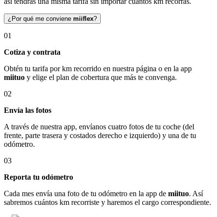
así tendrás una misma tarifa sin importar cuántos km recorras.
¿Por qué me conviene
miiflex
?
01
Cotiza y contrata
Obtén tu tarifa por km recorrido en nuestra página o en la app
miituo
y elige el plan de cobertura que más te convenga.
02
Envía las fotos
A través de nuestra app, envíanos cuatro fotos de tu coche (del
frente, parte trasera y costados derecho e izquierdo) y una de tu
odómetro.
03
Reporta tu odómetro
Cada mes envía una foto de tu odómetro en la app de
miituo
. Así
sabremos cuántos km recorriste y haremos el cargo correspondiente.