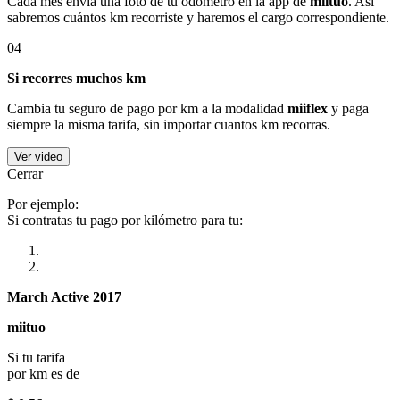
Cada mes envía una foto de tu odómetro en la app de
miituo
. Así
sabremos cuántos km recorriste y haremos el cargo correspondiente.
04
Si recorres muchos km
Cambia tu seguro de pago por km a la modalidad
miiflex
y paga
siempre la misma tarifa, sin importar cuantos km recorras.
Ver video
Cerrar
Por ejemplo:
Si contratas tu pago por kilómetro para tu:
March Active 2017
miituo
Si tu tarifa
por km es de