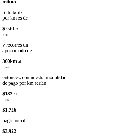
miituo
Si tu tarifa
por km es de
$ 0.61
x
km
y recorres un
aproximado de
300km
al
mes
entonces, con nuestra modalidad
de pago por km serían
$183
al
mes
$1,726
pago inicial
$3,922