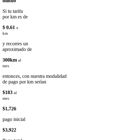
miituo
Si tu tarifa
por km es de
$ 0.61
x
km
y recorres un
aproximado de
300km
al
mes
entonces, con nuestra modalidad
de pago por km serían
$183
al
mes
$1,726
pago inicial
$3,922