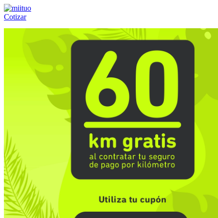
Cotizar
Llámanos al:
(55) 84-21-05-00
ó
800-953-00-59