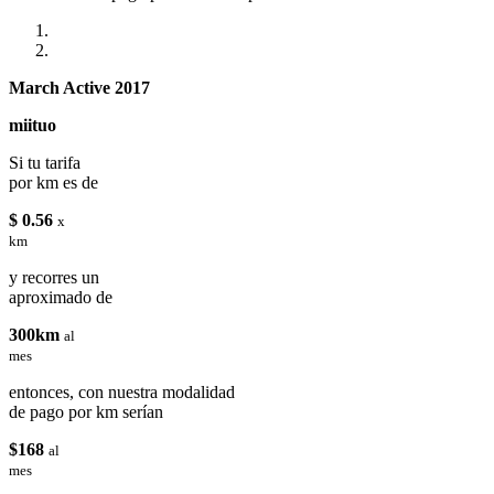
March Active 2017
miituo
Si tu tarifa
por km es de
$ 0.56
x
km
y recorres un
aproximado de
300km
al
mes
entonces, con nuestra modalidad
de pago por km serían
$168
al
mes