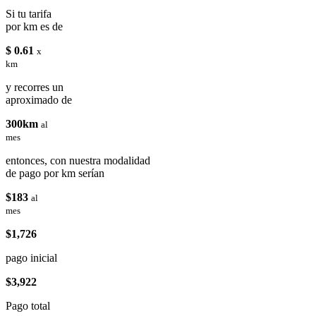
Si tu tarifa
por km es de
$ 0.61
x
km
y recorres un
aproximado de
300km
al
mes
entonces, con nuestra modalidad
de pago por km serían
$183
al
mes
$1,726
pago inicial
$3,922
Pago total