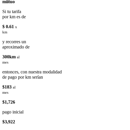
miituo
Si tu tarifa
por km es de
$ 0.61
x
km
y recorres un
aproximado de
300km
al
mes
entonces, con nuestra modalidad
de pago por km serían
$183
al
mes
$1,726
pago inicial
$3,922