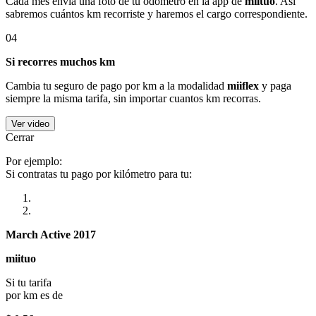
Cada mes envía una foto de tu odómetro en la app de
miituo
. Así
sabremos cuántos km recorriste y haremos el cargo correspondiente.
04
Si recorres muchos km
Cambia tu seguro de pago por km a la modalidad
miiflex
y paga
siempre la misma tarifa, sin importar cuantos km recorras.
Ver video
Cerrar
Por ejemplo:
Si contratas tu pago por kilómetro para tu:
March Active 2017
miituo
Si tu tarifa
por km es de