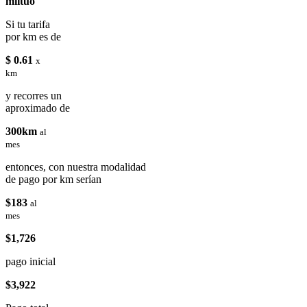
miituo
Si tu tarifa
por km es de
$ 0.61
x
km
y recorres un
aproximado de
300km
al
mes
entonces, con nuestra modalidad
de pago por km serían
$183
al
mes
$1,726
pago inicial
$3,922