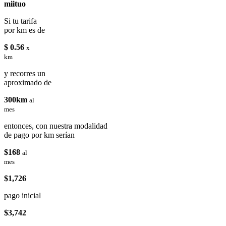
miituo
Si tu tarifa
por km es de
$ 0.56
x
km
y recorres un
aproximado de
300km
al
mes
entonces, con nuestra modalidad
de pago por km serían
$168
al
mes
$1,726
pago inicial
$3,742