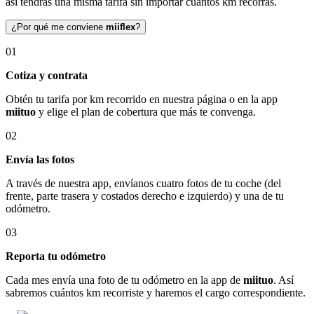
así tendrás una misma tarifa sin importar cuántos km recorras.
¿Por qué me conviene
miiflex
?
01
Cotiza y contrata
Obtén tu tarifa por km recorrido en nuestra página o en la app
miituo
y elige el plan de cobertura que más te convenga.
02
Envía las fotos
A través de nuestra app, envíanos cuatro fotos de tu coche (del
frente, parte trasera y costados derecho e izquierdo) y una de tu
odómetro.
03
Reporta tu odómetro
Cada mes envía una foto de tu odómetro en la app de
miituo
. Así
sabremos cuántos km recorriste y haremos el cargo correspondiente.