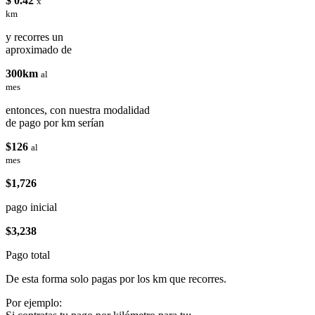
$ 0.42
x
km
y recorres un
aproximado de
300km
al
mes
entonces, con nuestra modalidad
de pago por km serían
$126
al
mes
$1,726
pago inicial
$3,238
Pago total
De esta forma solo pagas por los km que recorres.
Por ejemplo: