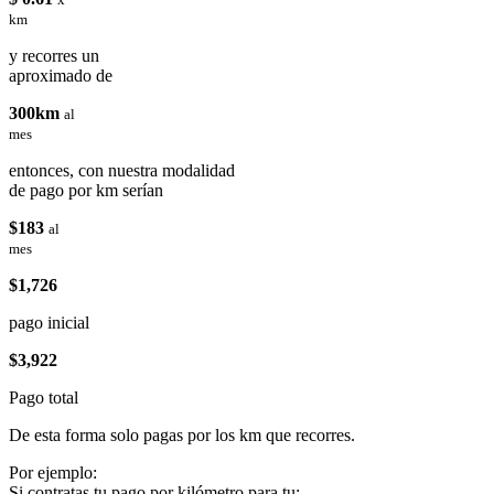
km
y recorres un
aproximado de
300km
al
mes
entonces, con nuestra modalidad
de pago por km serían
$183
al
mes
$1,726
pago inicial
$3,922
Pago total
De esta forma solo pagas por los km que recorres.
Por ejemplo:
Si contratas tu pago por kilómetro para tu: