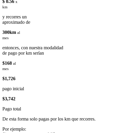
$ 0.56
x
km
y recorres un
aproximado de
300km
al
mes
entonces, con nuestra modalidad
de pago por km serían
$168
al
mes
$1,726
pago inicial
$3,742
Pago total
De esta forma solo pagas por los km que recorres.
Por ejemplo: