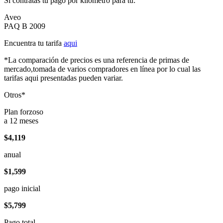
Si contratas tu pago por kilómetro para tu:
Aveo
PAQ B 2009
Encuentra tu tarifa
aqui
*La comparación de precios es una referencia de primas de
mercado,tomada de varios compradores en línea por lo cual las
tarifas aqui presentadas pueden variar.
Otros*
Plan forzoso
a 12 meses
$4,119
anual
$1,599
pago inicial
$5,799
Pago total