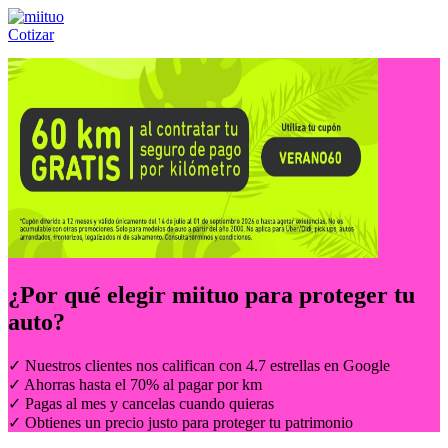
Cotizar
Llámanos al:
(55) 84-21-05-00
ó
800-953-00-59
¿Por qué elegir
miituo
para proteger tu
auto?
✓ Nuestros clientes nos califican con 4.7 estrellas en Google
✓ Ahorras hasta el 70% al pagar por km
✓ Pagas al mes y cancelas cuando quieras
✓ Obtienes un precio justo para proteger tu patrimonio