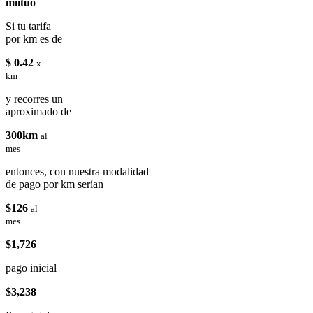
miituo
Si tu tarifa
por km es de
$ 0.42
x
km
y recorres un
aproximado de
300km
al
mes
entonces, con nuestra modalidad
de pago por km serían
$126
al
mes
$1,726
pago inicial
$3,238