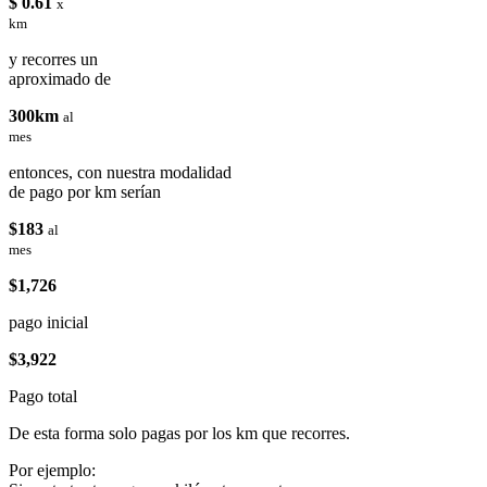
$ 0.61
x
km
y recorres un
aproximado de
300km
al
mes
entonces, con nuestra modalidad
de pago por km serían
$183
al
mes
$1,726
pago inicial
$3,922
Pago total
De esta forma solo pagas por los km que recorres.
Por ejemplo: