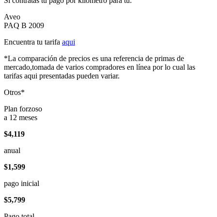
Si contratas tu pago por kilómetro para tu:
Aveo
PAQ B 2009
Encuentra tu tarifa
aqui
*La comparación de precios es una referencia de primas de
mercado,tomada de varios compradores en línea por lo cual las
tarifas aqui presentadas pueden variar.
Otros*
Plan forzoso
a 12 meses
$4,119
anual
$1,599
pago inicial
$5,799
Pago total