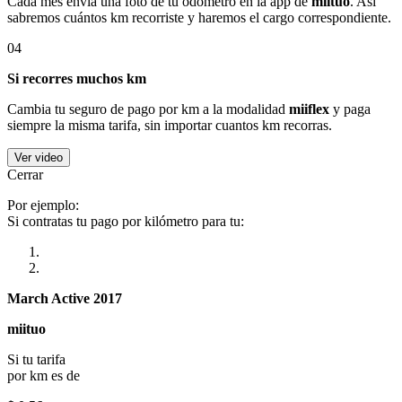
Cada mes envía una foto de tu odómetro en la app de
miituo
. Así
sabremos cuántos km recorriste y haremos el cargo correspondiente.
04
Si recorres muchos km
Cambia tu seguro de pago por km a la modalidad
miiflex
y paga
siempre la misma tarifa, sin importar cuantos km recorras.
Ver video
Cerrar
Por ejemplo:
Si contratas tu pago por kilómetro para tu:
March Active 2017
miituo
Si tu tarifa
por km es de