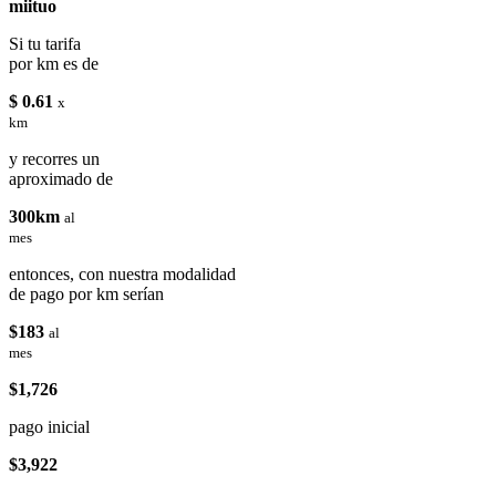
miituo
Si tu tarifa
por km es de
$ 0.61
x
km
y recorres un
aproximado de
300km
al
mes
entonces, con nuestra modalidad
de pago por km serían
$183
al
mes
$1,726
pago inicial
$3,922