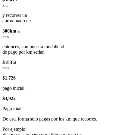
km
y recorres un
aproximado de
300km
al
mes
entonces, con nuestra modalidad
de pago por km serían
$183
al
mes
$1,726
pago inicial
$3,922
Pago total
De esta forma solo pagas por los km que recorres.
Por ejemplo:
Si contratas tu pago por kilómetro para tu: