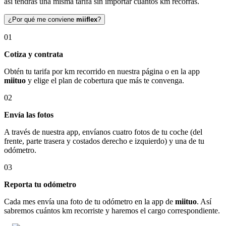
así tendrás una misma tarifa sin importar cuántos km recorras.
¿Por qué me conviene
miiflex
?
01
Cotiza y contrata
Obtén tu tarifa por km recorrido en nuestra página o en la app
miituo
y elige el plan de cobertura que más te convenga.
02
Envía las fotos
A través de nuestra app, envíanos cuatro fotos de tu coche (del
frente, parte trasera y costados derecho e izquierdo) y una de tu
odómetro.
03
Reporta tu odómetro
Cada mes envía una foto de tu odómetro en la app de
miituo
. Así
sabremos cuántos km recorriste y haremos el cargo correspondiente.