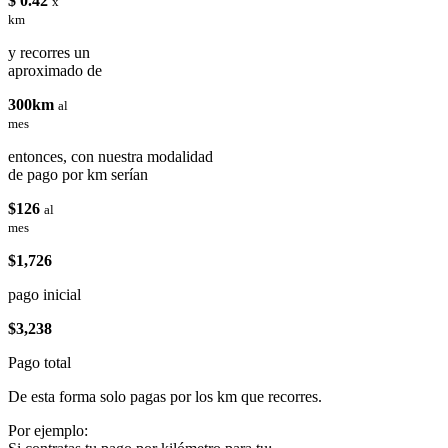
$ 0.42
x
km
y recorres un
aproximado de
300km
al
mes
entonces, con nuestra modalidad
de pago por km serían
$126
al
mes
$1,726
pago inicial
$3,238
Pago total
De esta forma solo pagas por los km que recorres.
Por ejemplo: