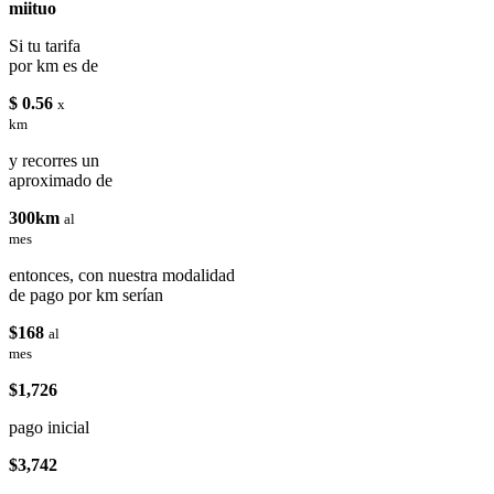
miituo
Si tu tarifa
por km es de
$ 0.56
x
km
y recorres un
aproximado de
300km
al
mes
entonces, con nuestra modalidad
de pago por km serían
$168
al
mes
$1,726
pago inicial
$3,742