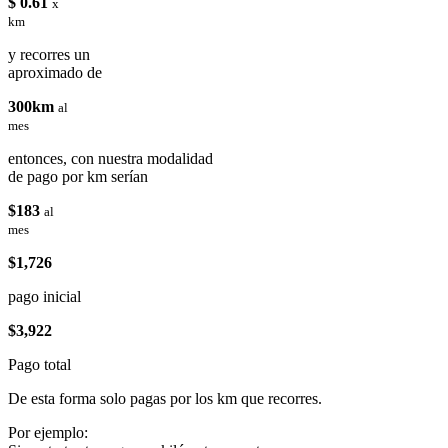
$ 0.61
x
km
y recorres un
aproximado de
300km
al
mes
entonces, con nuestra modalidad
de pago por km serían
$183
al
mes
$1,726
pago inicial
$3,922
Pago total
De esta forma solo pagas por los km que recorres.
Por ejemplo: