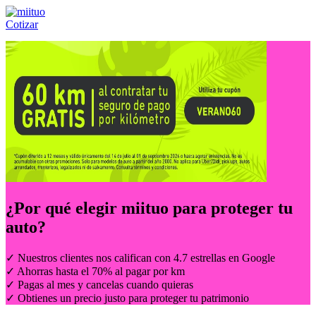
Cotizar
Llámanos al:
(55) 84-21-05-00
ó
800-953-00-59
¿Por qué elegir
miituo
para proteger tu
auto?
✓ Nuestros clientes nos califican con 4.7 estrellas en Google
✓ Ahorras hasta el 70% al pagar por km
✓ Pagas al mes y cancelas cuando quieras
✓ Obtienes un precio justo para proteger tu patrimonio