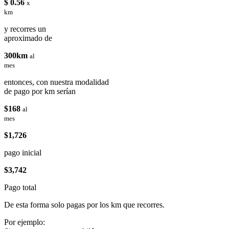
$ 0.56
x
km
y recorres un
aproximado de
300km
al
mes
entonces, con nuestra modalidad
de pago por km serían
$168
al
mes
$1,726
pago inicial
$3,742
Pago total
De esta forma solo pagas por los km que recorres.
Por ejemplo: