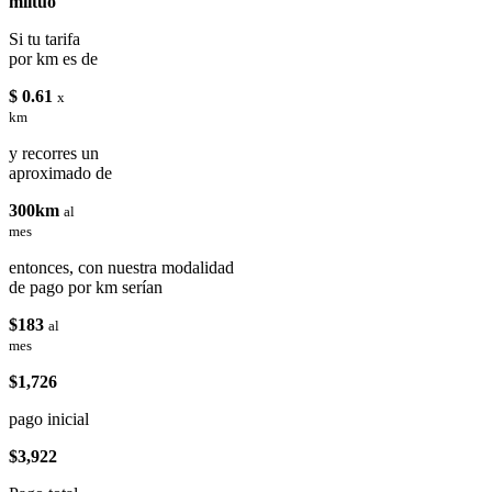
miituo
Si tu tarifa
por km es de
$ 0.61
x
km
y recorres un
aproximado de
300km
al
mes
entonces, con nuestra modalidad
de pago por km serían
$183
al
mes
$1,726
pago inicial
$3,922