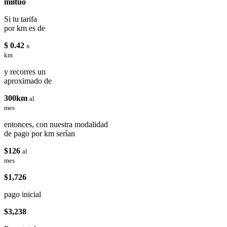
miituo
Si tu tarifa
por km es de
$ 0.42
x
km
y recorres un
aproximado de
300km
al
mes
entonces, con nuestra modalidad
de pago por km serían
$126
al
mes
$1,726
pago inicial
$3,238