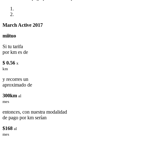
March Active 2017
miituo
Si tu tarifa
por km es de
$ 0.56
x
km
y recorres un
aproximado de
300km
al
mes
entonces, con nuestra modalidad
de pago por km serían
$168
al
mes