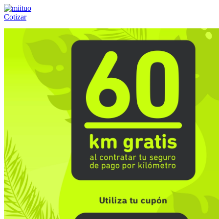
Cotizar
Llámanos al:
(55) 84-21-05-00
ó
800-953-00-59