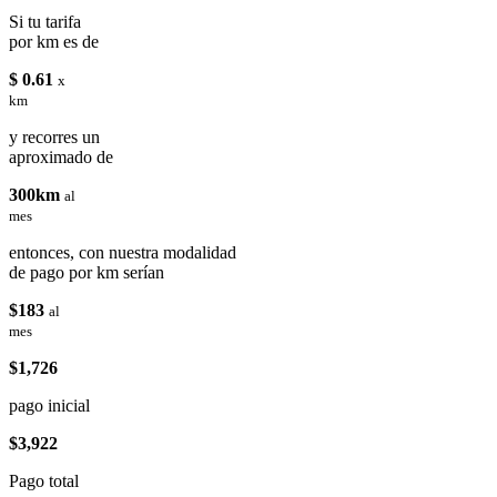
Si tu tarifa
por km es de
$ 0.61
x
km
y recorres un
aproximado de
300km
al
mes
entonces, con nuestra modalidad
de pago por km serían
$183
al
mes
$1,726
pago inicial
$3,922
Pago total