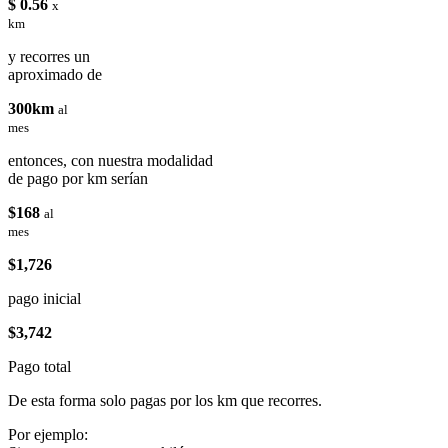
$ 0.56
x
km
y recorres un
aproximado de
300km
al
mes
entonces, con nuestra modalidad
de pago por km serían
$168
al
mes
$1,726
pago inicial
$3,742
Pago total
De esta forma solo pagas por los km que recorres.
Por ejemplo: