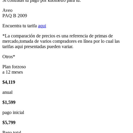
Si contratas tu pago por kilómetro para tu:
Aveo
PAQ B 2009
Encuentra tu tarifa
aqui
*La comparación de precios es una referencia de primas de
mercado,tomada de varios compradores en línea por lo cual las
tarifas aqui presentadas pueden variar.
Otros*
Plan forzoso
a 12 meses
$4,119
anual
$1,599
pago inicial
$5,799
Pago total