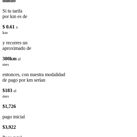
miituo
Si tu tarifa
por km es de
$ 0.61
x
km
y recorres un
aproximado de
300km
al
mes
entonces, con nuestra modalidad
de pago por km serían
$183
al
mes
$1,726
pago inicial
$3,922