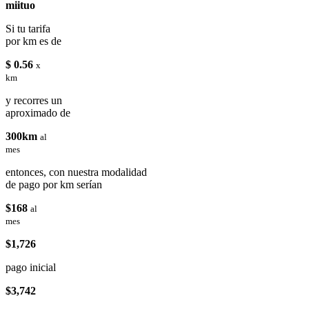
miituo
Si tu tarifa
por km es de
$ 0.56
x
km
y recorres un
aproximado de
300km
al
mes
entonces, con nuestra modalidad
de pago por km serían
$168
al
mes
$1,726
pago inicial
$3,742