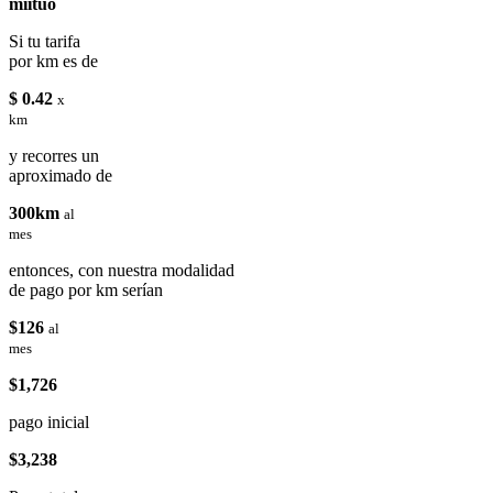
miituo
Si tu tarifa
por km es de
$ 0.42
x
km
y recorres un
aproximado de
300km
al
mes
entonces, con nuestra modalidad
de pago por km serían
$126
al
mes
$1,726
pago inicial
$3,238