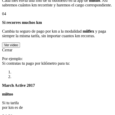
Cada mes envía una foto de tu odómetro en la app de
miituo
. Así
sabremos cuántos km recorriste y haremos el cargo correspondiente.
04
Si recorres muchos km
Cambia tu seguro de pago por km a la modalidad
miiflex
y paga
siempre la misma tarifa, sin importar cuantos km recorras.
Ver video
Cerrar
Por ejemplo:
Si contratas tu pago por kilómetro para tu:
March Active 2017
miituo
Si tu tarifa
por km es de