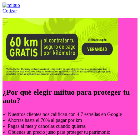
Cotizar
Llámanos al:
(55) 84-21-05-00
ó
800-953-00-59
¿Por qué elegir
miituo
para proteger tu
auto?
✓ Nuestros clientes nos califican con 4.7 estrellas en Google
✓ Ahorras hasta el 70% al pagar por km
✓ Pagas al mes y cancelas cuando quieras
✓ Obtienes un precio justo para proteger tu patrimonio