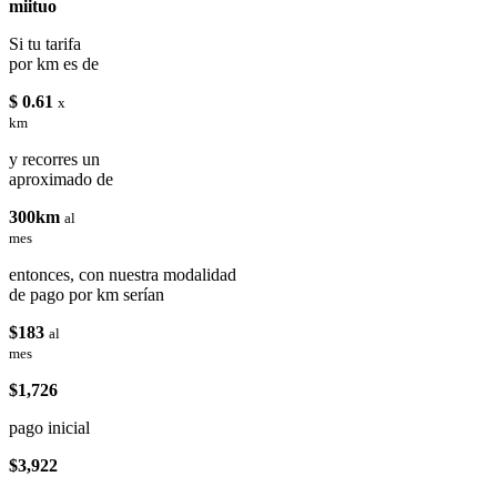
miituo
Si tu tarifa
por km es de
$ 0.61
x
km
y recorres un
aproximado de
300km
al
mes
entonces, con nuestra modalidad
de pago por km serían
$183
al
mes
$1,726
pago inicial
$3,922