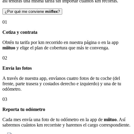
así tendrás una misma tarifa sin importar cuántos km recorras.
¿Por qué me conviene
miiflex
?
01
Cotiza y contrata
Obtén tu tarifa por km recorrido en nuestra página o en la app
miituo
y elige el plan de cobertura que más te convenga.
02
Envía las fotos
A través de nuestra app, envíanos cuatro fotos de tu coche (del
frente, parte trasera y costados derecho e izquierdo) y una de tu
odómetro.
03
Reporta tu odómetro
Cada mes envía una foto de tu odómetro en la app de
miituo
. Así
sabremos cuántos km recorriste y haremos el cargo correspondiente.