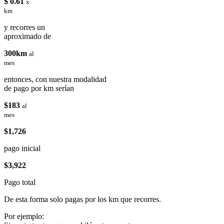
$ 0.61
x
km
y recorres un
aproximado de
300km
al
mes
entonces, con nuestra modalidad
de pago por km serían
$183
al
mes
$1,726
pago inicial
$3,922
Pago total
De esta forma solo pagas por los km que recorres.
Por ejemplo: