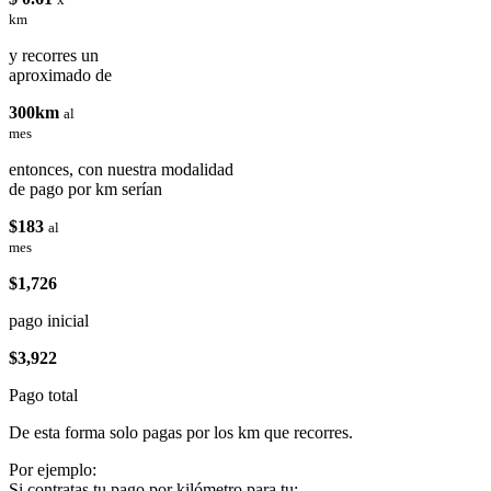
km
y recorres un
aproximado de
300km
al
mes
entonces, con nuestra modalidad
de pago por km serían
$183
al
mes
$1,726
pago inicial
$3,922
Pago total
De esta forma solo pagas por los km que recorres.
Por ejemplo:
Si contratas tu pago por kilómetro para tu: