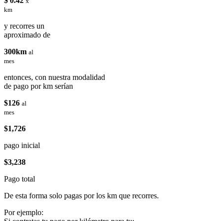
$ 0.42
x
km
y recorres un
aproximado de
300km
al
mes
entonces, con nuestra modalidad
de pago por km serían
$126
al
mes
$1,726
pago inicial
$3,238
Pago total
De esta forma solo pagas por los km que recorres.
Por ejemplo: