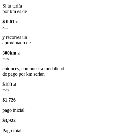
Si tu tarifa
por km es de
$ 0.61
x
km
y recorres un
aproximado de
300km
al
mes
entonces, con nuestra modalidad
de pago por km serían
$183
al
mes
$1,726
pago inicial
$3,922
Pago total