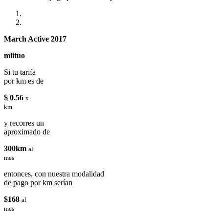
March Active 2017
miituo
Si tu tarifa
por km es de
$ 0.56
x
km
y recorres un
aproximado de
300km
al
mes
entonces, con nuestra modalidad
de pago por km serían
$168
al
mes