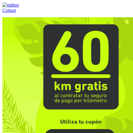
Cotizar
Llámanos al:
(55) 84-21-05-00
ó
800-953-00-59