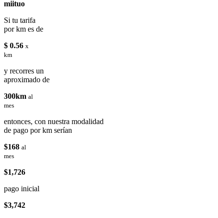
miituo
Si tu tarifa
por km es de
$ 0.56
x
km
y recorres un
aproximado de
300km
al
mes
entonces, con nuestra modalidad
de pago por km serían
$168
al
mes
$1,726
pago inicial
$3,742