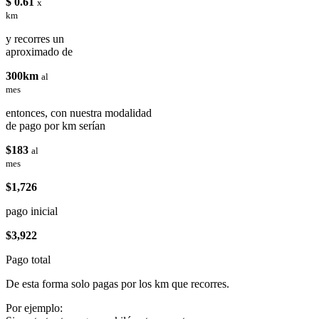
$ 0.61
x
km
y recorres un
aproximado de
300km
al
mes
entonces, con nuestra modalidad
de pago por km serían
$183
al
mes
$1,726
pago inicial
$3,922
Pago total
De esta forma solo pagas por los km que recorres.
Por ejemplo: