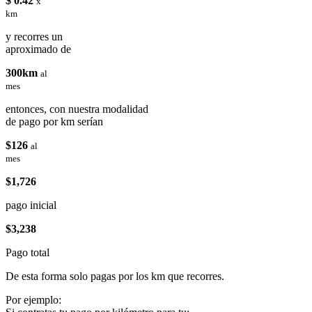
$ 0.42
x
km
y recorres un
aproximado de
300km
al
mes
entonces, con nuestra modalidad
de pago por km serían
$126
al
mes
$1,726
pago inicial
$3,238
Pago total
De esta forma solo pagas por los km que recorres.
Por ejemplo: