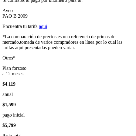
Si contratas tu pago por kilómetro para tu:
Aveo
PAQ B 2009
Encuentra tu tarifa
aqui
*La comparación de precios es una referencia de primas de
mercado,tomada de varios compradores en línea por lo cual las
tarifas aqui presentadas pueden variar.
Otros*
Plan forzoso
a 12 meses
$4,119
anual
$1,599
pago inicial
$5,799
Pago total