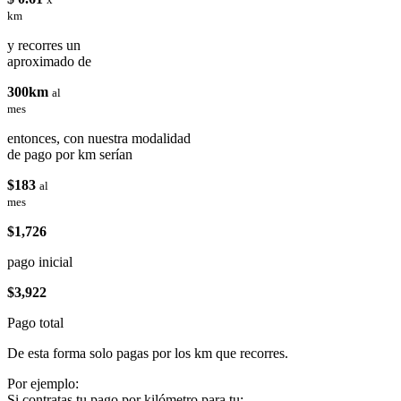
km
y recorres un
aproximado de
300km
al
mes
entonces, con nuestra modalidad
de pago por km serían
$183
al
mes
$1,726
pago inicial
$3,922
Pago total
De esta forma solo pagas por los km que recorres.
Por ejemplo:
Si contratas tu pago por kilómetro para tu: