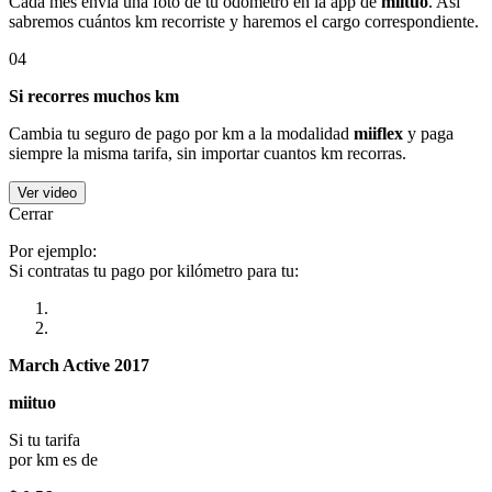
Cada mes envía una foto de tu odómetro en la app de
miituo
. Así
sabremos cuántos km recorriste y haremos el cargo correspondiente.
04
Si recorres muchos km
Cambia tu seguro de pago por km a la modalidad
miiflex
y paga
siempre la misma tarifa, sin importar cuantos km recorras.
Ver video
Cerrar
Por ejemplo:
Si contratas tu pago por kilómetro para tu:
March Active 2017
miituo
Si tu tarifa
por km es de