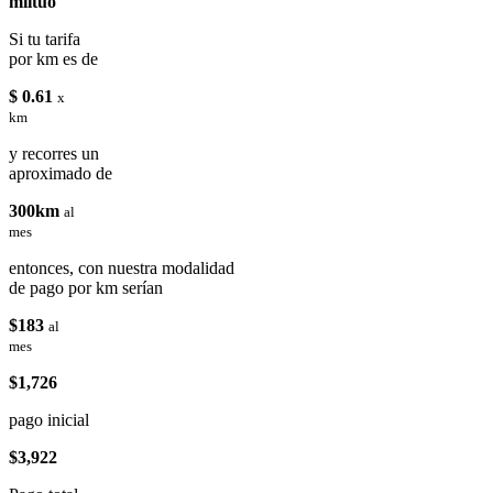
miituo
Si tu tarifa
por km es de
$ 0.61
x
km
y recorres un
aproximado de
300km
al
mes
entonces, con nuestra modalidad
de pago por km serían
$183
al
mes
$1,726
pago inicial
$3,922