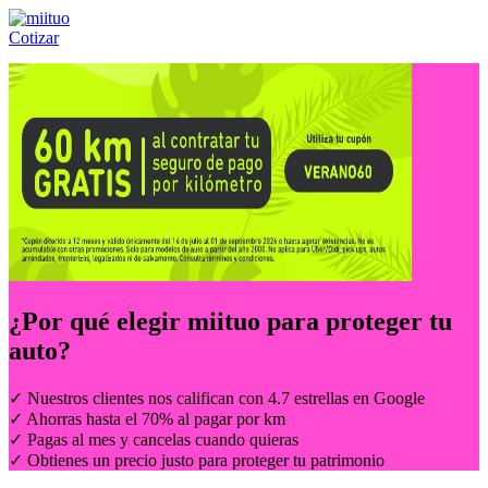
Cotizar
Llámanos al:
(55) 84-21-05-00
ó
800-953-00-59
¿Por qué elegir
miituo
para proteger tu
auto?
✓ Nuestros clientes nos califican con 4.7 estrellas en Google
✓ Ahorras hasta el 70% al pagar por km
✓ Pagas al mes y cancelas cuando quieras
✓ Obtienes un precio justo para proteger tu patrimonio