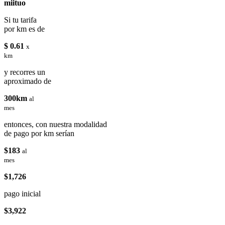
miituo
Si tu tarifa
por km es de
$ 0.61
x
km
y recorres un
aproximado de
300km
al
mes
entonces, con nuestra modalidad
de pago por km serían
$183
al
mes
$1,726
pago inicial
$3,922