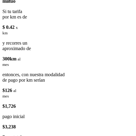
miituo
Si tu tarifa
por km es de
$ 0.42
x
km
y recorres un
aproximado de
300km
al
mes
entonces, con nuestra modalidad
de pago por km serían
$126
al
mes
$1,726
pago inicial
$3,238