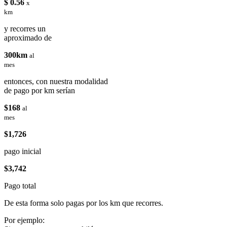
$ 0.56
x
km
y recorres un
aproximado de
300km
al
mes
entonces, con nuestra modalidad
de pago por km serían
$168
al
mes
$1,726
pago inicial
$3,742
Pago total
De esta forma solo pagas por los km que recorres.
Por ejemplo: