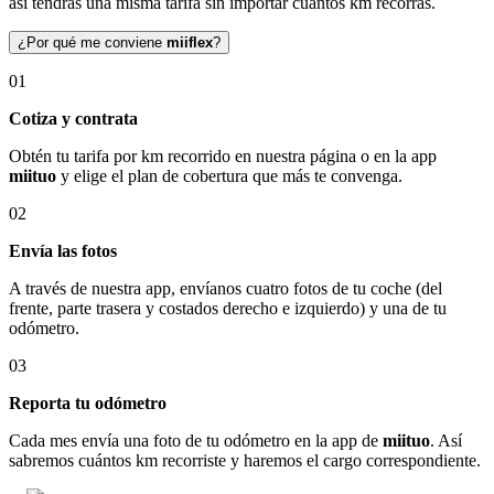
así tendrás una misma tarifa sin importar cuántos km recorras.
¿Por qué me conviene
miiflex
?
01
Cotiza y contrata
Obtén tu tarifa por km recorrido en nuestra página o en la app
miituo
y elige el plan de cobertura que más te convenga.
02
Envía las fotos
A través de nuestra app, envíanos cuatro fotos de tu coche (del
frente, parte trasera y costados derecho e izquierdo) y una de tu
odómetro.
03
Reporta tu odómetro
Cada mes envía una foto de tu odómetro en la app de
miituo
. Así
sabremos cuántos km recorriste y haremos el cargo correspondiente.