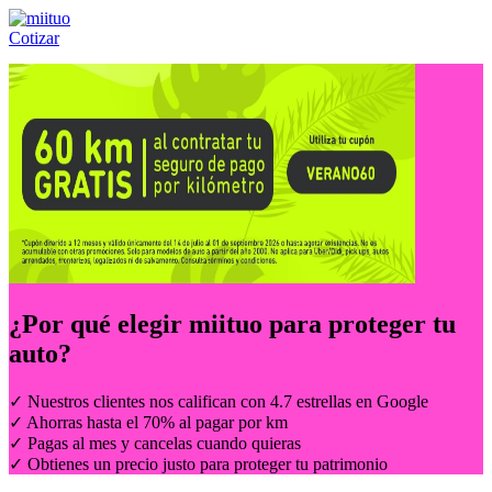
Cotizar
Llámanos al:
(55) 84-21-05-00
ó
800-953-00-59
¿Por qué elegir
miituo
para proteger tu
auto?
✓ Nuestros clientes nos califican con 4.7 estrellas en Google
✓ Ahorras hasta el 70% al pagar por km
✓ Pagas al mes y cancelas cuando quieras
✓ Obtienes un precio justo para proteger tu patrimonio