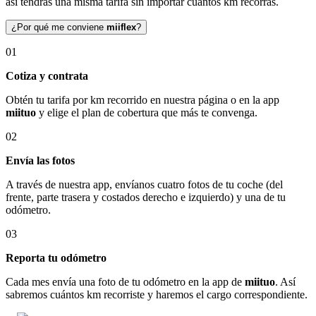
así tendrás una misma tarifa sin importar cuántos km recorras.
¿Por qué me conviene
miiflex
?
01
Cotiza y contrata
Obtén tu tarifa por km recorrido en nuestra página o en la app
miituo
y elige el plan de cobertura que más te convenga.
02
Envía las fotos
A través de nuestra app, envíanos cuatro fotos de tu coche (del
frente, parte trasera y costados derecho e izquierdo) y una de tu
odómetro.
03
Reporta tu odómetro
Cada mes envía una foto de tu odómetro en la app de
miituo
. Así
sabremos cuántos km recorriste y haremos el cargo correspondiente.