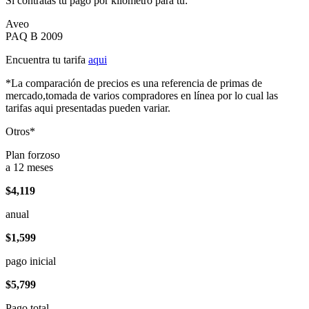
Si contratas tu pago por kilómetro para tu:
Aveo
PAQ B 2009
Encuentra tu tarifa
aqui
*La comparación de precios es una referencia de primas de
mercado,tomada de varios compradores en línea por lo cual las
tarifas aqui presentadas pueden variar.
Otros*
Plan forzoso
a 12 meses
$4,119
anual
$1,599
pago inicial
$5,799
Pago total