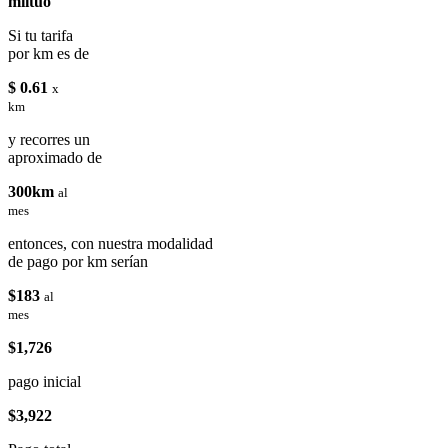
miituo
Si tu tarifa
por km es de
$ 0.61
x
km
y recorres un
aproximado de
300km
al
mes
entonces, con nuestra modalidad
de pago por km serían
$183
al
mes
$1,726
pago inicial
$3,922