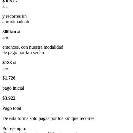
$ 0.61
x
km
y recorres un
aproximado de
300km
al
mes
entonces, con nuestra modalidad
de pago por km serían
$183
al
mes
$1,726
pago inicial
$3,922
Pago total
De esta forma solo pagas por los km que recorres.
Por ejemplo: