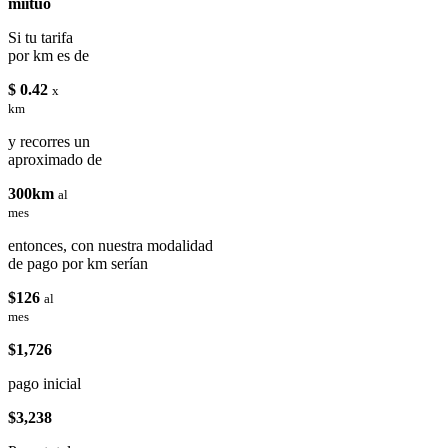
miituo
Si tu tarifa
por km es de
$ 0.42
x
km
y recorres un
aproximado de
300km
al
mes
entonces, con nuestra modalidad
de pago por km serían
$126
al
mes
$1,726
pago inicial
$3,238