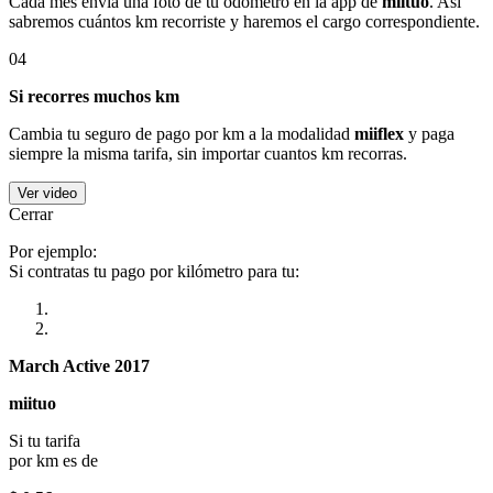
Cada mes envía una foto de tu odómetro en la app de
miituo
. Así
sabremos cuántos km recorriste y haremos el cargo correspondiente.
04
Si recorres muchos km
Cambia tu seguro de pago por km a la modalidad
miiflex
y paga
siempre la misma tarifa, sin importar cuantos km recorras.
Ver video
Cerrar
Por ejemplo:
Si contratas tu pago por kilómetro para tu:
March Active 2017
miituo
Si tu tarifa
por km es de