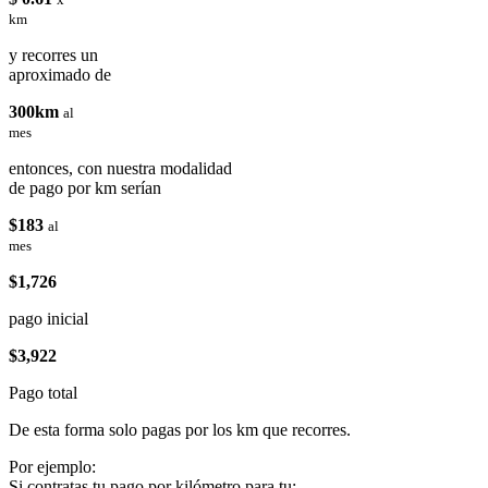
km
y recorres un
aproximado de
300km
al
mes
entonces, con nuestra modalidad
de pago por km serían
$183
al
mes
$1,726
pago inicial
$3,922
Pago total
De esta forma solo pagas por los km que recorres.
Por ejemplo:
Si contratas tu pago por kilómetro para tu: