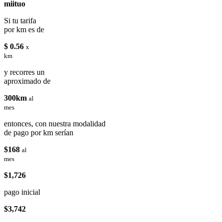
miituo
Si tu tarifa
por km es de
$ 0.56
x
km
y recorres un
aproximado de
300km
al
mes
entonces, con nuestra modalidad
de pago por km serían
$168
al
mes
$1,726
pago inicial
$3,742