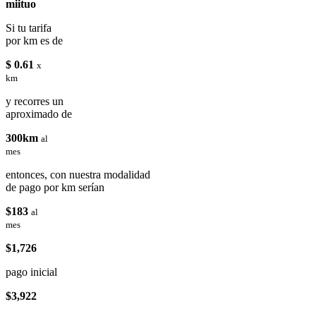
miituo
Si tu tarifa
por km es de
$ 0.61
x
km
y recorres un
aproximado de
300km
al
mes
entonces, con nuestra modalidad
de pago por km serían
$183
al
mes
$1,726
pago inicial
$3,922