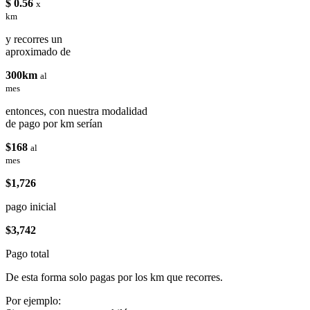
$ 0.56
x
km
y recorres un
aproximado de
300km
al
mes
entonces, con nuestra modalidad
de pago por km serían
$168
al
mes
$1,726
pago inicial
$3,742
Pago total
De esta forma solo pagas por los km que recorres.
Por ejemplo: