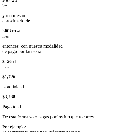
$ 0.42
x
km
y recorres un
aproximado de
300km
al
mes
entonces, con nuestra modalidad
de pago por km serían
$126
al
mes
$1,726
pago inicial
$3,238
Pago total
De esta forma solo pagas por los km que recorres.
Por ejemplo: