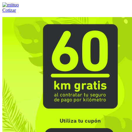
Cotizar
Llámanos al:
(55) 84-21-05-00
ó
800-953-00-59