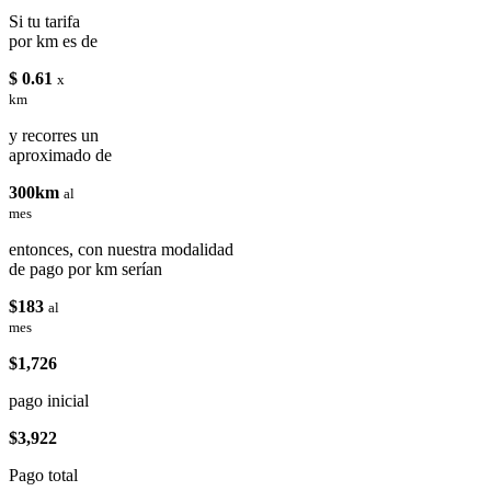
Si tu tarifa
por km es de
$ 0.61
x
km
y recorres un
aproximado de
300km
al
mes
entonces, con nuestra modalidad
de pago por km serían
$183
al
mes
$1,726
pago inicial
$3,922
Pago total