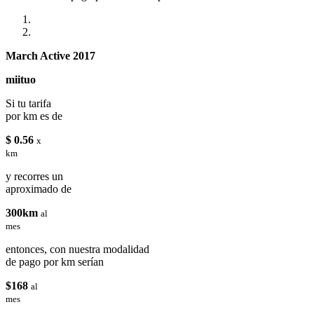
March Active 2017
miituo
Si tu tarifa
por km es de
$ 0.56
x
km
y recorres un
aproximado de
300km
al
mes
entonces, con nuestra modalidad
de pago por km serían
$168
al
mes