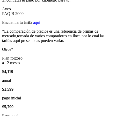
Si contratas tu pago por kilómetro para tu:
Aveo
PAQ B 2009
Encuentra tu tarifa
aqui
*La comparación de precios es una referencia de primas de
mercado,tomada de varios compradores en línea por lo cual las
tarifas aqui presentadas pueden variar.
Otros*
Plan forzoso
a 12 meses
$4,119
anual
$1,599
pago inicial
$5,799
Pago total