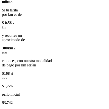
miituo
Si tu tarifa
por km es de
$ 0.56
x
km
y recorres un
aproximado de
300km
al
mes
entonces, con nuestra modalidad
de pago por km serían
$168
al
mes
$1,726
pago inicial
$3,742