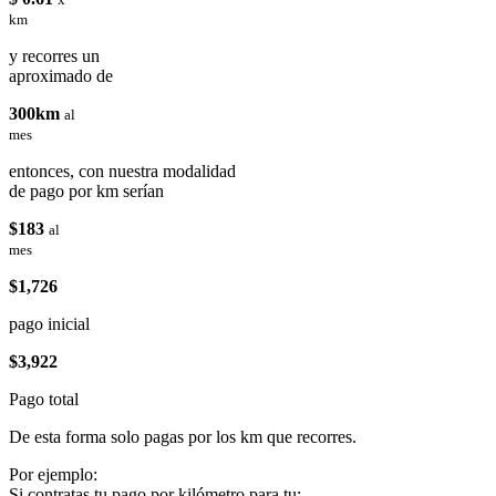
km
y recorres un
aproximado de
300km
al
mes
entonces, con nuestra modalidad
de pago por km serían
$183
al
mes
$1,726
pago inicial
$3,922
Pago total
De esta forma solo pagas por los km que recorres.
Por ejemplo:
Si contratas tu pago por kilómetro para tu: