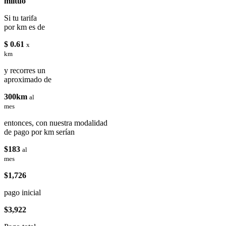
miituo
Si tu tarifa
por km es de
$ 0.61
x
km
y recorres un
aproximado de
300km
al
mes
entonces, con nuestra modalidad
de pago por km serían
$183
al
mes
$1,726
pago inicial
$3,922