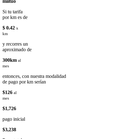
miituo
Si tu tarifa
por km es de
$ 0.42
x
km
y recorres un
aproximado de
300km
al
mes
entonces, con nuestra modalidad
de pago por km serían
$126
al
mes
$1,726
pago inicial
$3,238