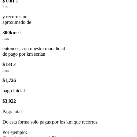
$ 0.61
x
km
y recorres un
aproximado de
300km
al
mes
entonces, con nuestra modalidad
de pago por km serían
$183
al
mes
$1,726
pago inicial
$3,922
Pago total
De esta forma solo pagas por los km que recorres.
Por ejemplo: