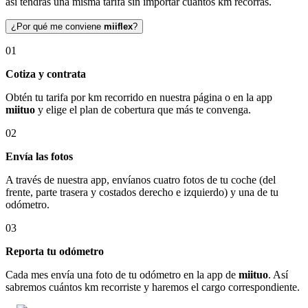
así tendrás una misma tarifa sin importar cuántos km recorras.
¿Por qué me conviene
miiflex
?
01
Cotiza y contrata
Obtén tu tarifa por km recorrido en nuestra página o en la app
miituo
y elige el plan de cobertura que más te convenga.
02
Envía las fotos
A través de nuestra app, envíanos cuatro fotos de tu coche (del
frente, parte trasera y costados derecho e izquierdo) y una de tu
odómetro.
03
Reporta tu odómetro
Cada mes envía una foto de tu odómetro en la app de
miituo
. Así
sabremos cuántos km recorriste y haremos el cargo correspondiente.