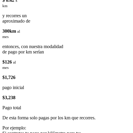
$ 0.42
x
km
y recorres un
aproximado de
300km
al
mes
entonces, con nuestra modalidad
de pago por km serían
$126
al
mes
$1,726
pago inicial
$3,238
Pago total
De esta forma solo pagas por los km que recorres.
Por ejemplo: