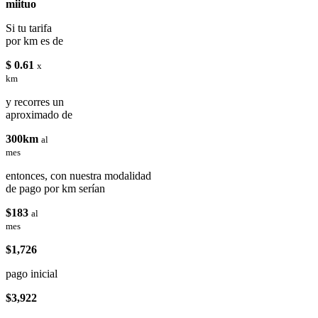
miituo
Si tu tarifa
por km es de
$ 0.61
x
km
y recorres un
aproximado de
300km
al
mes
entonces, con nuestra modalidad
de pago por km serían
$183
al
mes
$1,726
pago inicial
$3,922