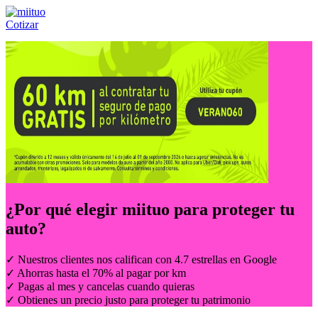
Cotizar
Llámanos al:
(55) 84-21-05-00
ó
800-953-00-59
¿Por qué elegir
miituo
para proteger tu
auto?
✓ Nuestros clientes nos califican con 4.7 estrellas en Google
✓ Ahorras hasta el 70% al pagar por km
✓ Pagas al mes y cancelas cuando quieras
✓ Obtienes un precio justo para proteger tu patrimonio