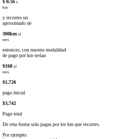
$ 0.56
x
km
y recorres un
aproximado de
300km
al
mes
entonces, con nuestra modalidad
de pago por km serían
$168
al
mes
$1,726
pago inicial
$3,742
Pago total
De esta forma solo pagas por los km que recorres.
Por ejemplo: