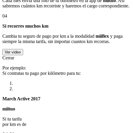
Cada mes envía una foto de tu odómetro en la app de
miituo
. Así
sabremos cuántos km recorriste y haremos el cargo correspondiente.
04
Si recorres muchos km
Cambia tu seguro de pago por km a la modalidad
miiflex
y paga
siempre la misma tarifa, sin importar cuantos km recorras.
Ver video
Cerrar
Por ejemplo:
Si contratas tu pago por kilómetro para tu:
March Active 2017
miituo
Si tu tarifa
por km es de