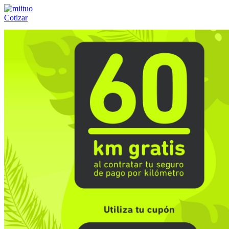
Cotizar
Llámanos al:
(55) 84-21-05-00
ó
800-953-00-59