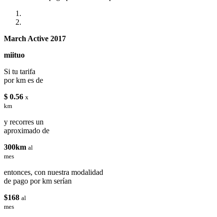
March Active 2017
miituo
Si tu tarifa
por km es de
$ 0.56
x
km
y recorres un
aproximado de
300km
al
mes
entonces, con nuestra modalidad
de pago por km serían
$168
al
mes