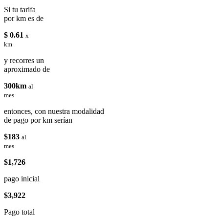
Si tu tarifa
por km es de
$ 0.61
x
km
y recorres un
aproximado de
300km
al
mes
entonces, con nuestra modalidad
de pago por km serían
$183
al
mes
$1,726
pago inicial
$3,922
Pago total