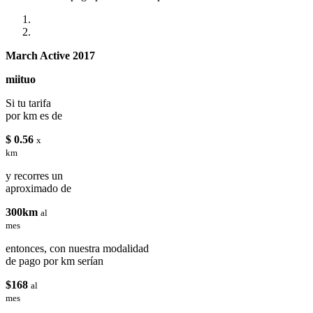
March Active 2017
miituo
Si tu tarifa
por km es de
$ 0.56
x
km
y recorres un
aproximado de
300km
al
mes
entonces, con nuestra modalidad
de pago por km serían
$168
al
mes