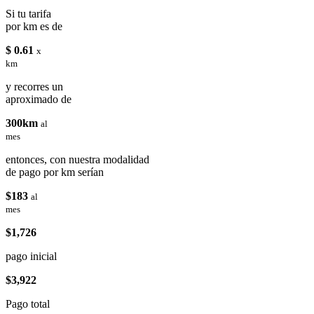
Si tu tarifa
por km es de
$ 0.61
x
km
y recorres un
aproximado de
300km
al
mes
entonces, con nuestra modalidad
de pago por km serían
$183
al
mes
$1,726
pago inicial
$3,922
Pago total