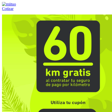
Cotizar
Llámanos al:
(55) 84-21-05-00
ó
800-953-00-59