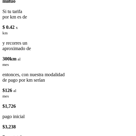
miituo
Si tu tarifa
por km es de
$ 0.42
x
km
y recorres un
aproximado de
300km
al
mes
entonces, con nuestra modalidad
de pago por km serían
$126
al
mes
$1,726
pago inicial
$3,238