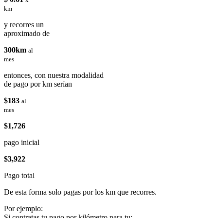
km
y recorres un
aproximado de
300km
al
mes
entonces, con nuestra modalidad
de pago por km serían
$183
al
mes
$1,726
pago inicial
$3,922
Pago total
De esta forma solo pagas por los km que recorres.
Por ejemplo:
Si contratas tu pago por kilómetro para tu: