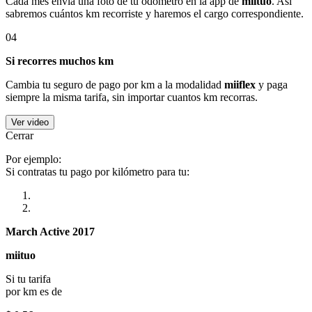
Cada mes envía una foto de tu odómetro en la app de
miituo
. Así
sabremos cuántos km recorriste y haremos el cargo correspondiente.
04
Si recorres muchos km
Cambia tu seguro de pago por km a la modalidad
miiflex
y paga
siempre la misma tarifa, sin importar cuantos km recorras.
Ver video
Cerrar
Por ejemplo:
Si contratas tu pago por kilómetro para tu:
March Active 2017
miituo
Si tu tarifa
por km es de