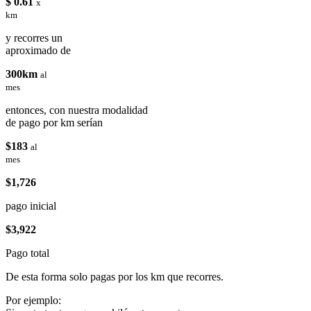
$ 0.61
x
km
y recorres un
aproximado de
300km
al
mes
entonces, con nuestra modalidad
de pago por km serían
$183
al
mes
$1,726
pago inicial
$3,922
Pago total
De esta forma solo pagas por los km que recorres.
Por ejemplo: