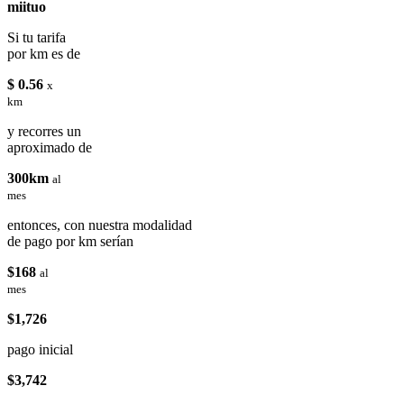
miituo
Si tu tarifa
por km es de
$ 0.56
x
km
y recorres un
aproximado de
300km
al
mes
entonces, con nuestra modalidad
de pago por km serían
$168
al
mes
$1,726
pago inicial
$3,742