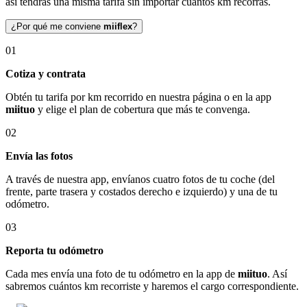
así tendrás una misma tarifa sin importar cuántos km recorras.
¿Por qué me conviene
miiflex
?
01
Cotiza y contrata
Obtén tu tarifa por km recorrido en nuestra página o en la app
miituo
y elige el plan de cobertura que más te convenga.
02
Envía las fotos
A través de nuestra app, envíanos cuatro fotos de tu coche (del
frente, parte trasera y costados derecho e izquierdo) y una de tu
odómetro.
03
Reporta tu odómetro
Cada mes envía una foto de tu odómetro en la app de
miituo
. Así
sabremos cuántos km recorriste y haremos el cargo correspondiente.