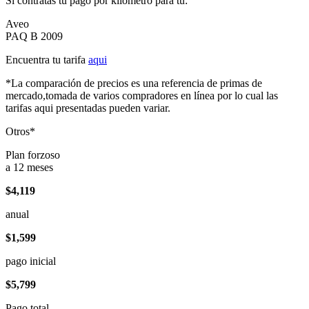
Si contratas tu pago por kilómetro para tu:
Aveo
PAQ B 2009
Encuentra tu tarifa
aqui
*La comparación de precios es una referencia de primas de
mercado,tomada de varios compradores en línea por lo cual las
tarifas aqui presentadas pueden variar.
Otros*
Plan forzoso
a 12 meses
$4,119
anual
$1,599
pago inicial
$5,799
Pago total