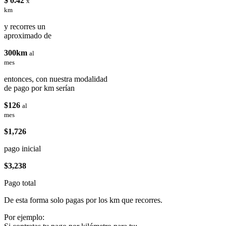
$ 0.42
x
km
y recorres un
aproximado de
300km
al
mes
entonces, con nuestra modalidad
de pago por km serían
$126
al
mes
$1,726
pago inicial
$3,238
Pago total
De esta forma solo pagas por los km que recorres.
Por ejemplo: