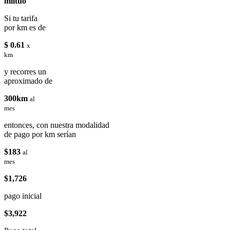
miituo
Si tu tarifa
por km es de
$ 0.61
x
km
y recorres un
aproximado de
300km
al
mes
entonces, con nuestra modalidad
de pago por km serían
$183
al
mes
$1,726
pago inicial
$3,922