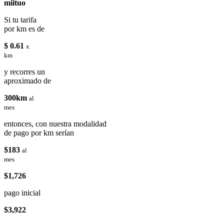
miituo
Si tu tarifa
por km es de
$ 0.61
x
km
y recorres un
aproximado de
300km
al
mes
entonces, con nuestra modalidad
de pago por km serían
$183
al
mes
$1,726
pago inicial
$3,922