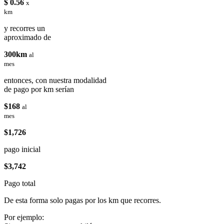
$ 0.56
x
km
y recorres un
aproximado de
300km
al
mes
entonces, con nuestra modalidad
de pago por km serían
$168
al
mes
$1,726
pago inicial
$3,742
Pago total
De esta forma solo pagas por los km que recorres.
Por ejemplo: