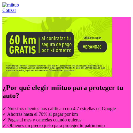
Cotizar
Llámanos al:
(55) 84-21-05-00
ó
800-953-00-59
¿Por qué elegir
miituo
para proteger tu
auto?
✓ Nuestros clientes nos califican con 4.7 estrellas en Google
✓ Ahorras hasta el 70% al pagar por km
✓ Pagas al mes y cancelas cuando quieras
✓ Obtienes un precio justo para proteger tu patrimonio