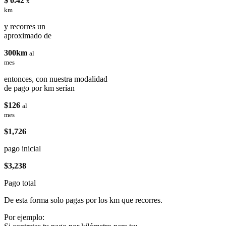
$ 0.42
x
km
y recorres un
aproximado de
300km
al
mes
entonces, con nuestra modalidad
de pago por km serían
$126
al
mes
$1,726
pago inicial
$3,238
Pago total
De esta forma solo pagas por los km que recorres.
Por ejemplo: