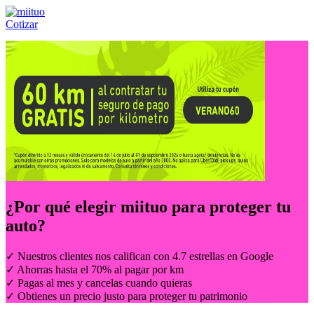
Cotizar
Llámanos al:
(55) 84-21-05-00
ó
800-953-00-59
¿Por qué elegir
miituo
para proteger tu
auto?
✓ Nuestros clientes nos califican con 4.7 estrellas en Google
✓ Ahorras hasta el 70% al pagar por km
✓ Pagas al mes y cancelas cuando quieras
✓ Obtienes un precio justo para proteger tu patrimonio