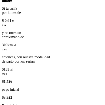
miituo
Si tu tarifa
por km es de
$ 0.61
x
km
y recorres un
aproximado de
300km
al
mes
entonces, con nuestra modalidad
de pago por km serían
$183
al
mes
$1,726
pago inicial
$3,922