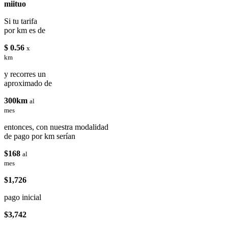
miituo
Si tu tarifa
por km es de
$ 0.56
x
km
y recorres un
aproximado de
300km
al
mes
entonces, con nuestra modalidad
de pago por km serían
$168
al
mes
$1,726
pago inicial
$3,742