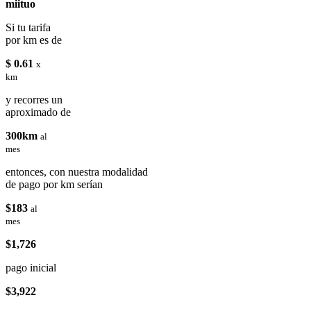
miituo
Si tu tarifa
por km es de
$ 0.61
x
km
y recorres un
aproximado de
300km
al
mes
entonces, con nuestra modalidad
de pago por km serían
$183
al
mes
$1,726
pago inicial
$3,922