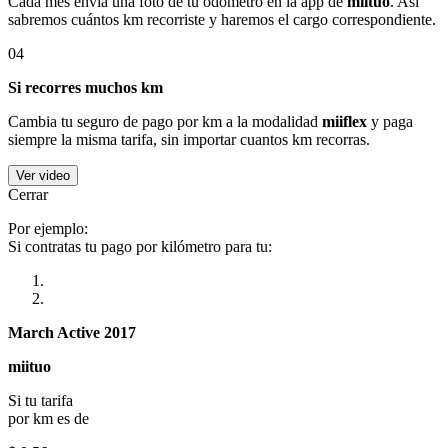
Cada mes envía una foto de tu odómetro en la app de
miituo
. Así
sabremos cuántos km recorriste y haremos el cargo correspondiente.
04
Si recorres muchos km
Cambia tu seguro de pago por km a la modalidad
miiflex
y paga
siempre la misma tarifa, sin importar cuantos km recorras.
Ver video
Cerrar
Por ejemplo:
Si contratas tu pago por kilómetro para tu:
March Active 2017
miituo
Si tu tarifa
por km es de