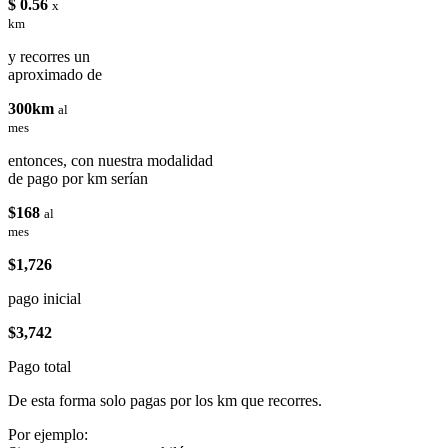
$ 0.56
x
km
y recorres un
aproximado de
300km
al
mes
entonces, con nuestra modalidad
de pago por km serían
$168
al
mes
$1,726
pago inicial
$3,742
Pago total
De esta forma solo pagas por los km que recorres.
Por ejemplo: