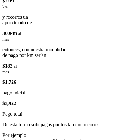
$ 0.61
x
km
y recorres un
aproximado de
300km
al
mes
entonces, con nuestra modalidad
de pago por km serían
$183
al
mes
$1,726
pago inicial
$3,922
Pago total
De esta forma solo pagas por los km que recorres.
Por ejemplo: