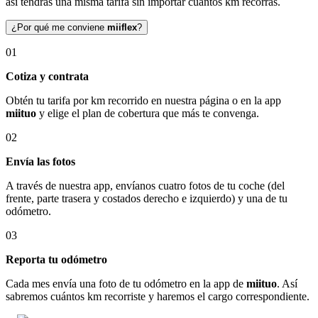
así tendrás una misma tarifa sin importar cuántos km recorras.
¿Por qué me conviene
miiflex
?
01
Cotiza y contrata
Obtén tu tarifa por km recorrido en nuestra página o en la app
miituo
y elige el plan de cobertura que más te convenga.
02
Envía las fotos
A través de nuestra app, envíanos cuatro fotos de tu coche (del
frente, parte trasera y costados derecho e izquierdo) y una de tu
odómetro.
03
Reporta tu odómetro
Cada mes envía una foto de tu odómetro en la app de
miituo
. Así
sabremos cuántos km recorriste y haremos el cargo correspondiente.