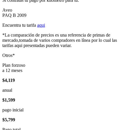
Si contratas tu pago por kilómetro para tu:
Aveo
PAQ B 2009
Encuentra tu tarifa
aqui
*La comparación de precios es una referencia de primas de
mercado,tomada de varios compradores en línea por lo cual las
tarifas aqui presentadas pueden variar.
Otros*
Plan forzoso
a 12 meses
$4,119
anual
$1,599
pago inicial
$5,799
Pago total