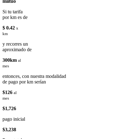
miituo
Si tu tarifa
por km es de
$ 0.42
x
km
y recorres un
aproximado de
300km
al
mes
entonces, con nuestra modalidad
de pago por km serían
$126
al
mes
$1,726
pago inicial
$3,238