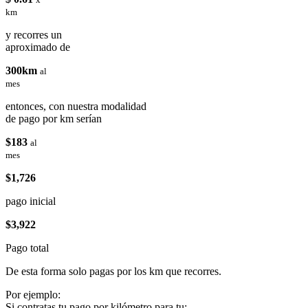
km
y recorres un
aproximado de
300km
al
mes
entonces, con nuestra modalidad
de pago por km serían
$183
al
mes
$1,726
pago inicial
$3,922
Pago total
De esta forma solo pagas por los km que recorres.
Por ejemplo:
Si contratas tu pago por kilómetro para tu: