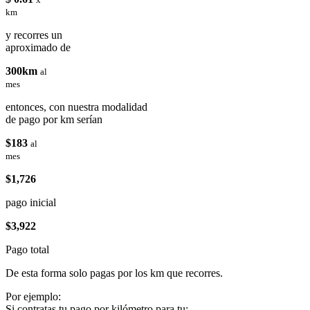
km
y recorres un
aproximado de
300km
al
mes
entonces, con nuestra modalidad
de pago por km serían
$183
al
mes
$1,726
pago inicial
$3,922
Pago total
De esta forma solo pagas por los km que recorres.
Por ejemplo:
Si contratas tu pago por kilómetro para tu: