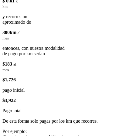
$ 0.61
x
km
y recorres un
aproximado de
300km
al
mes
entonces, con nuestra modalidad
de pago por km serían
$183
al
mes
$1,726
pago inicial
$3,922
Pago total
De esta forma solo pagas por los km que recorres.
Por ejemplo: