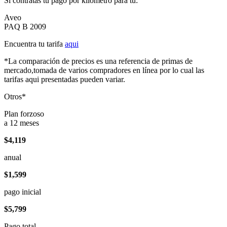
Si contratas tu pago por kilómetro para tu:
Aveo
PAQ B 2009
Encuentra tu tarifa
aqui
*La comparación de precios es una referencia de primas de
mercado,tomada de varios compradores en línea por lo cual las
tarifas aqui presentadas pueden variar.
Otros*
Plan forzoso
a 12 meses
$4,119
anual
$1,599
pago inicial
$5,799
Pago total