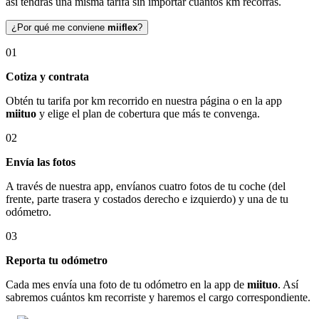
así tendrás una misma tarifa sin importar cuántos km recorras.
¿Por qué me conviene
miiflex
?
01
Cotiza y contrata
Obtén tu tarifa por km recorrido en nuestra página o en la app
miituo
y elige el plan de cobertura que más te convenga.
02
Envía las fotos
A través de nuestra app, envíanos cuatro fotos de tu coche (del
frente, parte trasera y costados derecho e izquierdo) y una de tu
odómetro.
03
Reporta tu odómetro
Cada mes envía una foto de tu odómetro en la app de
miituo
. Así
sabremos cuántos km recorriste y haremos el cargo correspondiente.