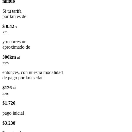
miituo
Si tu tarifa
por km es de
$ 0.42
x
km
y recorres un
aproximado de
300km
al
mes
entonces, con nuestra modalidad
de pago por km serían
$126
al
mes
$1,726
pago inicial
$3,238