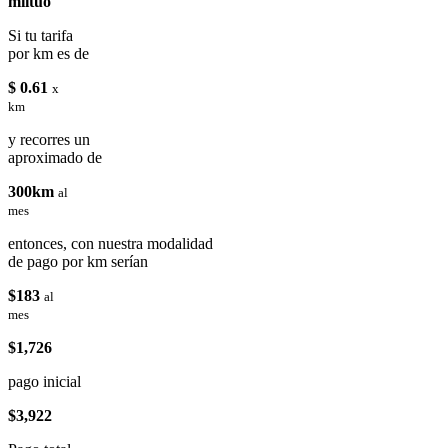
miituo
Si tu tarifa
por km es de
$ 0.61
x
km
y recorres un
aproximado de
300km
al
mes
entonces, con nuestra modalidad
de pago por km serían
$183
al
mes
$1,726
pago inicial
$3,922