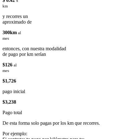
$ 0.42
x
km
y recorres un
aproximado de
300km
al
mes
entonces, con nuestra modalidad
de pago por km serían
$126
al
mes
$1,726
pago inicial
$3,238
Pago total
De esta forma solo pagas por los km que recorres.
Por ejemplo: