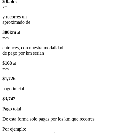
$ 0.56
x
km
y recorres un
aproximado de
300km
al
mes
entonces, con nuestra modalidad
de pago por km serían
$168
al
mes
$1,726
pago inicial
$3,742
Pago total
De esta forma solo pagas por los km que recorres.
Por ejemplo: