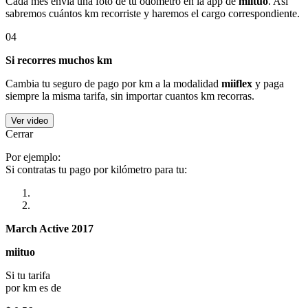
Cada mes envía una foto de tu odómetro en la app de
miituo
. Así
sabremos cuántos km recorriste y haremos el cargo correspondiente.
04
Si recorres muchos km
Cambia tu seguro de pago por km a la modalidad
miiflex
y paga
siempre la misma tarifa, sin importar cuantos km recorras.
Ver video
Cerrar
Por ejemplo:
Si contratas tu pago por kilómetro para tu:
March Active 2017
miituo
Si tu tarifa
por km es de