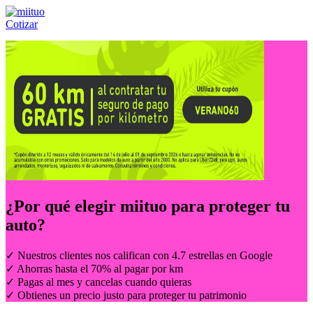
Cotizar
Llámanos al:
(55) 84-21-05-00
ó
800-953-00-59
¿Por qué elegir
miituo
para proteger tu
auto?
✓ Nuestros clientes nos califican con 4.7 estrellas en Google
✓ Ahorras hasta el 70% al pagar por km
✓ Pagas al mes y cancelas cuando quieras
✓ Obtienes un precio justo para proteger tu patrimonio