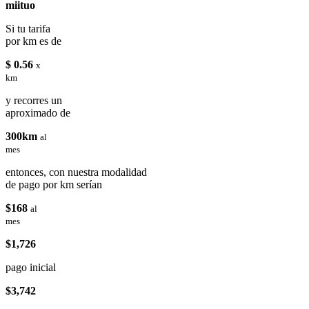
miituo
Si tu tarifa
por km es de
$ 0.56
x
km
y recorres un
aproximado de
300km
al
mes
entonces, con nuestra modalidad
de pago por km serían
$168
al
mes
$1,726
pago inicial
$3,742