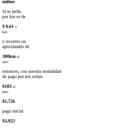
miituo
Si tu tarifa
por km es de
$ 0.61
x
km
y recorres un
aproximado de
300km
al
mes
entonces, con nuestra modalidad
de pago por km serían
$183
al
mes
$1,726
pago inicial
$3,922