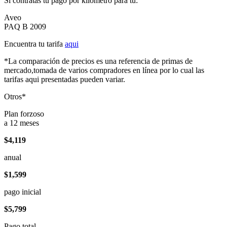
Si contratas tu pago por kilómetro para tu:
Aveo
PAQ B 2009
Encuentra tu tarifa
aqui
*La comparación de precios es una referencia de primas de
mercado,tomada de varios compradores en línea por lo cual las
tarifas aqui presentadas pueden variar.
Otros*
Plan forzoso
a 12 meses
$4,119
anual
$1,599
pago inicial
$5,799
Pago total