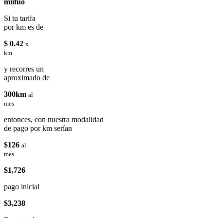
miituo
Si tu tarifa
por km es de
$ 0.42
x
km
y recorres un
aproximado de
300km
al
mes
entonces, con nuestra modalidad
de pago por km serían
$126
al
mes
$1,726
pago inicial
$3,238