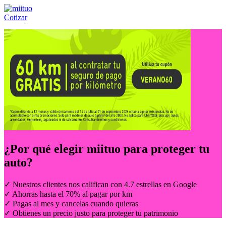
Cotizar
Llámanos al:
(55) 84-21-05-00
ó
800-953-00-59
¿Por qué elegir
miituo
para proteger tu
auto?
✓ Nuestros clientes nos califican con 4.7 estrellas en Google
✓ Ahorras hasta el 70% al pagar por km
✓ Pagas al mes y cancelas cuando quieras
✓ Obtienes un precio justo para proteger tu patrimonio