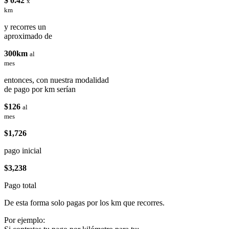
$ 0.42
x
km
y recorres un
aproximado de
300km
al
mes
entonces, con nuestra modalidad
de pago por km serían
$126
al
mes
$1,726
pago inicial
$3,238
Pago total
De esta forma solo pagas por los km que recorres.
Por ejemplo: