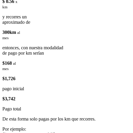
$ 0.56
x
km
y recorres un
aproximado de
300km
al
mes
entonces, con nuestra modalidad
de pago por km serían
$168
al
mes
$1,726
pago inicial
$3,742
Pago total
De esta forma solo pagas por los km que recorres.
Por ejemplo: