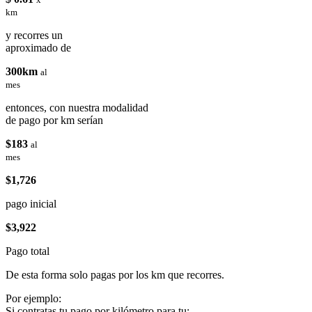
km
y recorres un
aproximado de
300km
al
mes
entonces, con nuestra modalidad
de pago por km serían
$183
al
mes
$1,726
pago inicial
$3,922
Pago total
De esta forma solo pagas por los km que recorres.
Por ejemplo:
Si contratas tu pago por kilómetro para tu: