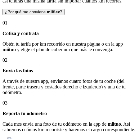
así tendrás una misma tarifa sin importar cuántos km recorras.
¿Por qué me conviene
miiflex
?
01
Cotiza y contrata
Obtén tu tarifa por km recorrido en nuestra página o en la app
miituo
y elige el plan de cobertura que más te convenga.
02
Envía las fotos
A través de nuestra app, envíanos cuatro fotos de tu coche (del
frente, parte trasera y costados derecho e izquierdo) y una de tu
odómetro.
03
Reporta tu odómetro
Cada mes envía una foto de tu odómetro en la app de
miituo
. Así
sabremos cuántos km recorriste y haremos el cargo correspondiente.