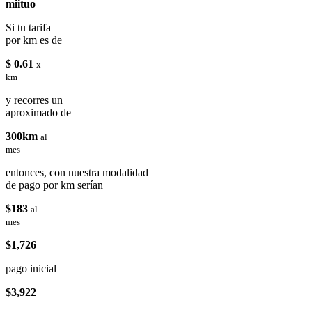
miituo
Si tu tarifa
por km es de
$ 0.61
x
km
y recorres un
aproximado de
300km
al
mes
entonces, con nuestra modalidad
de pago por km serían
$183
al
mes
$1,726
pago inicial
$3,922