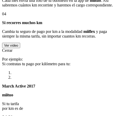
Cada mes envía una foto de tu odómetro en la app de
miituo
. Así
sabremos cuántos km recorriste y haremos el cargo correspondiente.
04
Si recorres muchos km
Cambia tu seguro de pago por km a la modalidad
miiflex
y paga
siempre la misma tarifa, sin importar cuantos km recorras.
Ver video
Cerrar
Por ejemplo:
Si contratas tu pago por kilómetro para tu:
March Active 2017
miituo
Si tu tarifa
por km es de