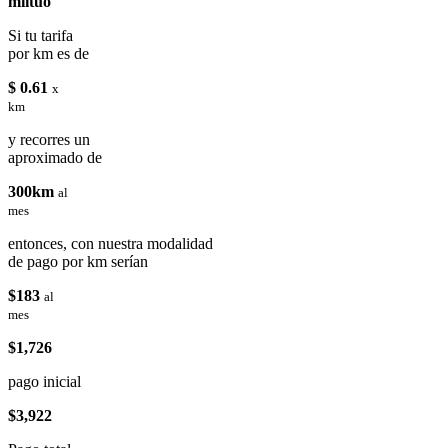
miituo
Si tu tarifa
por km es de
$ 0.61
x
km
y recorres un
aproximado de
300km
al
mes
entonces, con nuestra modalidad
de pago por km serían
$183
al
mes
$1,726
pago inicial
$3,922