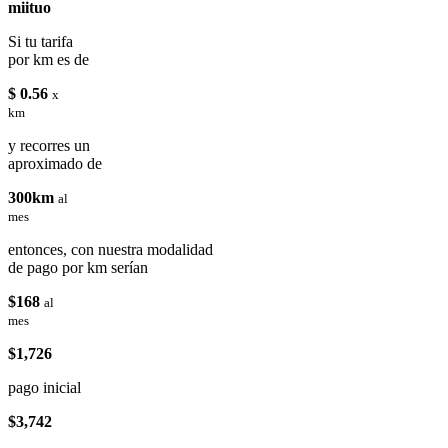
miituo
Si tu tarifa
por km es de
$ 0.56
x
km
y recorres un
aproximado de
300km
al
mes
entonces, con nuestra modalidad
de pago por km serían
$168
al
mes
$1,726
pago inicial
$3,742