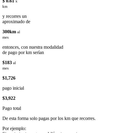
$ 0.61
x
km
y recorres un
aproximado de
300km
al
mes
entonces, con nuestra modalidad
de pago por km serían
$183
al
mes
$1,726
pago inicial
$3,922
Pago total
De esta forma solo pagas por los km que recorres.
Por ejemplo: