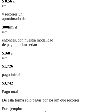
$ 0.56
x
km
y recorres un
aproximado de
300km
al
mes
entonces, con nuestra modalidad
de pago por km serían
$168
al
mes
$1,726
pago inicial
$3,742
Pago total
De esta forma solo pagas por los km que recorres.
Por ejemplo: