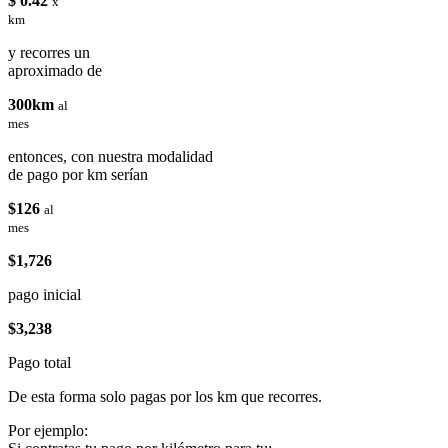
$ 0.42
x
km
y recorres un
aproximado de
300km
al
mes
entonces, con nuestra modalidad
de pago por km serían
$126
al
mes
$1,726
pago inicial
$3,238
Pago total
De esta forma solo pagas por los km que recorres.
Por ejemplo: