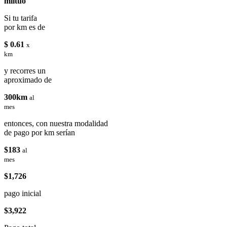
miituo
Si tu tarifa
por km es de
$ 0.61
x
km
y recorres un
aproximado de
300km
al
mes
entonces, con nuestra modalidad
de pago por km serían
$183
al
mes
$1,726
pago inicial
$3,922