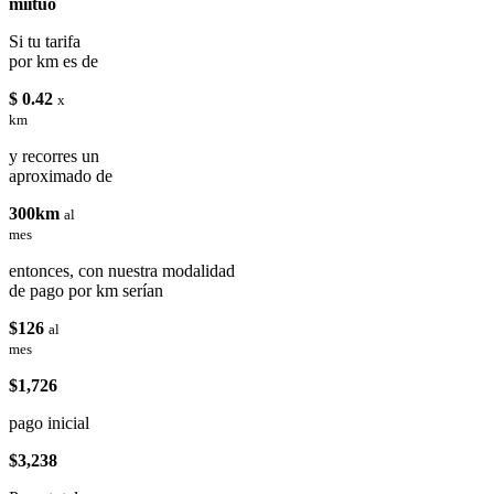
miituo
Si tu tarifa
por km es de
$ 0.42
x
km
y recorres un
aproximado de
300km
al
mes
entonces, con nuestra modalidad
de pago por km serían
$126
al
mes
$1,726
pago inicial
$3,238