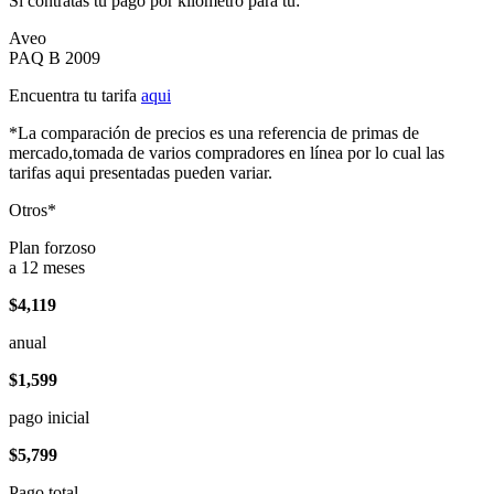
Si contratas tu pago por kilómetro para tu:
Aveo
PAQ B 2009
Encuentra tu tarifa
aqui
*La comparación de precios es una referencia de primas de
mercado,tomada de varios compradores en línea por lo cual las
tarifas aqui presentadas pueden variar.
Otros*
Plan forzoso
a 12 meses
$4,119
anual
$1,599
pago inicial
$5,799
Pago total