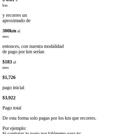
km
y recorres un
aproximado de
300km
al
mes
entonces, con nuestra modalidad
de pago por km serían
$183
al
mes
$1,726
pago inicial
$3,922
Pago total
De esta forma solo pagas por los km que recorres.
Por ejemplo:
Si contratas tu pago por kilómetro para tu: