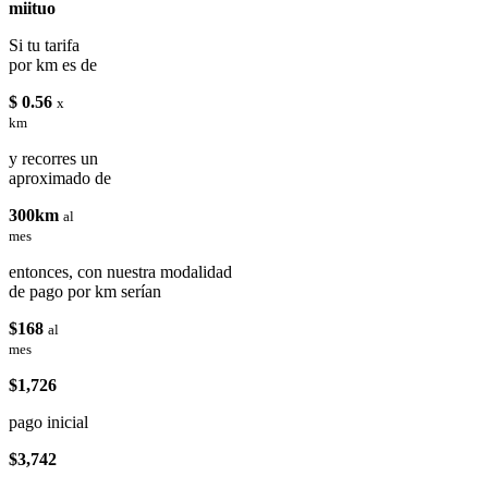
miituo
Si tu tarifa
por km es de
$ 0.56
x
km
y recorres un
aproximado de
300km
al
mes
entonces, con nuestra modalidad
de pago por km serían
$168
al
mes
$1,726
pago inicial
$3,742