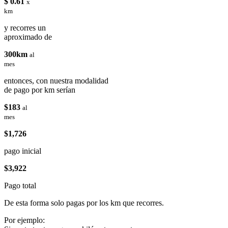
$ 0.61
x
km
y recorres un
aproximado de
300km
al
mes
entonces, con nuestra modalidad
de pago por km serían
$183
al
mes
$1,726
pago inicial
$3,922
Pago total
De esta forma solo pagas por los km que recorres.
Por ejemplo: