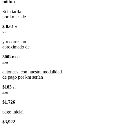
miituo
Si tu tarifa
por km es de
$ 0.61
x
km
y recorres un
aproximado de
300km
al
mes
entonces, con nuestra modalidad
de pago por km serían
$183
al
mes
$1,726
pago inicial
$3,922