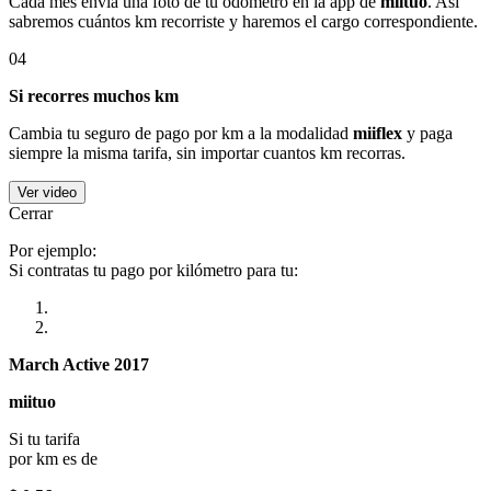
Cada mes envía una foto de tu odómetro en la app de
miituo
. Así
sabremos cuántos km recorriste y haremos el cargo correspondiente.
04
Si recorres muchos km
Cambia tu seguro de pago por km a la modalidad
miiflex
y paga
siempre la misma tarifa, sin importar cuantos km recorras.
Ver video
Cerrar
Por ejemplo:
Si contratas tu pago por kilómetro para tu:
March Active 2017
miituo
Si tu tarifa
por km es de