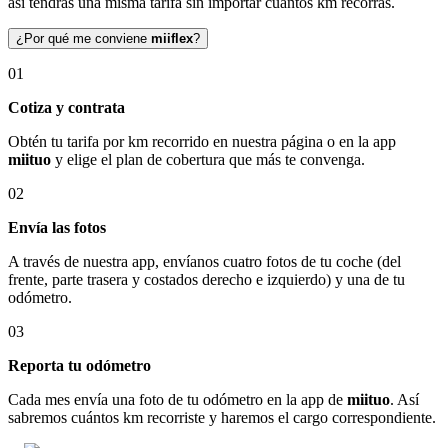
así tendrás una misma tarifa sin importar cuántos km recorras.
¿Por qué me conviene
miiflex
?
01
Cotiza y contrata
Obtén tu tarifa por km recorrido en nuestra página o en la app
miituo
y elige el plan de cobertura que más te convenga.
02
Envía las fotos
A través de nuestra app, envíanos cuatro fotos de tu coche (del
frente, parte trasera y costados derecho e izquierdo) y una de tu
odómetro.
03
Reporta tu odómetro
Cada mes envía una foto de tu odómetro en la app de
miituo
. Así
sabremos cuántos km recorriste y haremos el cargo correspondiente.