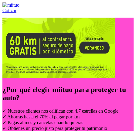
Cotizar
Llámanos al:
(55) 84-21-05-00
ó
800-953-00-59
¿Por qué elegir
miituo
para proteger tu
auto?
✓ Nuestros clientes nos califican con 4.7 estrellas en Google
✓ Ahorras hasta el 70% al pagar por km
✓ Pagas al mes y cancelas cuando quieras
✓ Obtienes un precio justo para proteger tu patrimonio