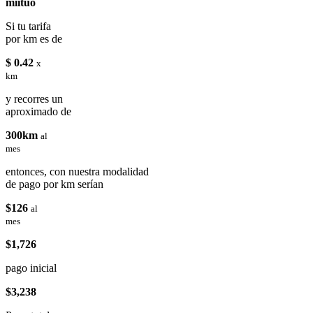
miituo
Si tu tarifa
por km es de
$ 0.42
x
km
y recorres un
aproximado de
300km
al
mes
entonces, con nuestra modalidad
de pago por km serían
$126
al
mes
$1,726
pago inicial
$3,238