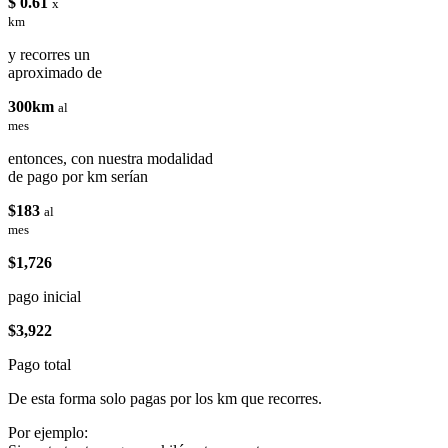
$ 0.61
x
km
y recorres un
aproximado de
300km
al
mes
entonces, con nuestra modalidad
de pago por km serían
$183
al
mes
$1,726
pago inicial
$3,922
Pago total
De esta forma solo pagas por los km que recorres.
Por ejemplo: