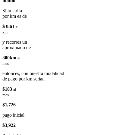
miituo
Si tu tarifa
por km es de
$ 0.61
x
km
y recorres un
aproximado de
300km
al
mes
entonces, con nuestra modalidad
de pago por km serían
$183
al
mes
$1,726
pago inicial
$3,922