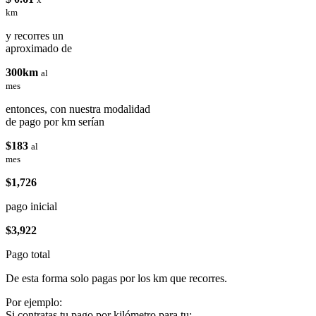
km
y recorres un
aproximado de
300km
al
mes
entonces, con nuestra modalidad
de pago por km serían
$183
al
mes
$1,726
pago inicial
$3,922
Pago total
De esta forma solo pagas por los km que recorres.
Por ejemplo:
Si contratas tu pago por kilómetro para tu: