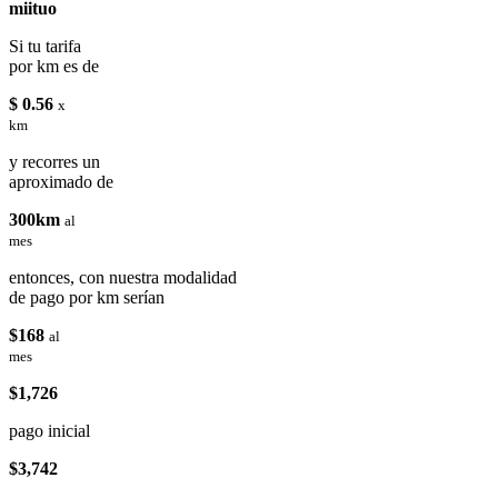
miituo
Si tu tarifa
por km es de
$ 0.56
x
km
y recorres un
aproximado de
300km
al
mes
entonces, con nuestra modalidad
de pago por km serían
$168
al
mes
$1,726
pago inicial
$3,742