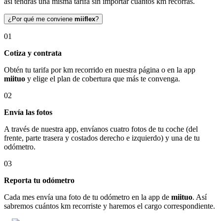
así tendrás una misma tarifa sin importar cuántos km recorras.
¿Por qué me conviene
miiflex
?
01
Cotiza y contrata
Obtén tu tarifa por km recorrido en nuestra página o en la app
miituo
y elige el plan de cobertura que más te convenga.
02
Envía las fotos
A través de nuestra app, envíanos cuatro fotos de tu coche (del
frente, parte trasera y costados derecho e izquierdo) y una de tu
odómetro.
03
Reporta tu odómetro
Cada mes envía una foto de tu odómetro en la app de
miituo
. Así
sabremos cuántos km recorriste y haremos el cargo correspondiente.