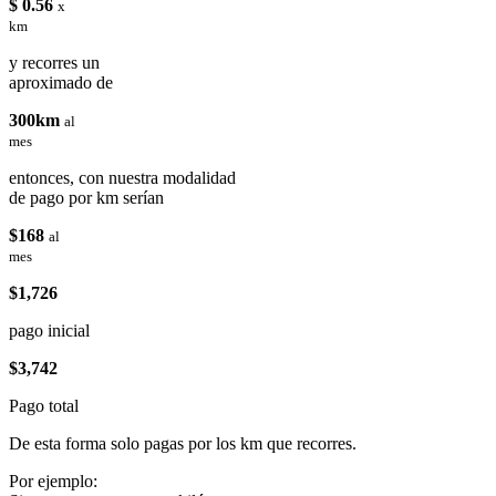
$ 0.56
x
km
y recorres un
aproximado de
300km
al
mes
entonces, con nuestra modalidad
de pago por km serían
$168
al
mes
$1,726
pago inicial
$3,742
Pago total
De esta forma solo pagas por los km que recorres.
Por ejemplo: