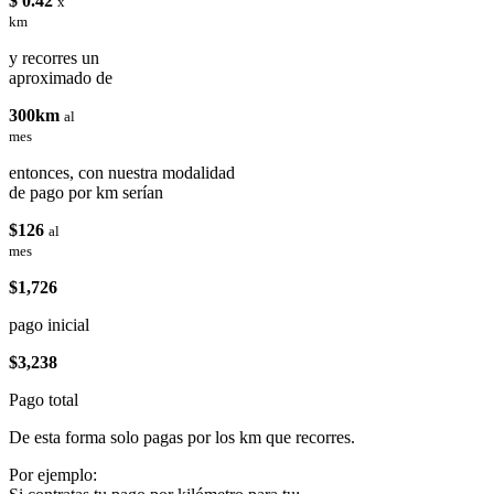
$ 0.42
x
km
y recorres un
aproximado de
300km
al
mes
entonces, con nuestra modalidad
de pago por km serían
$126
al
mes
$1,726
pago inicial
$3,238
Pago total
De esta forma solo pagas por los km que recorres.
Por ejemplo: