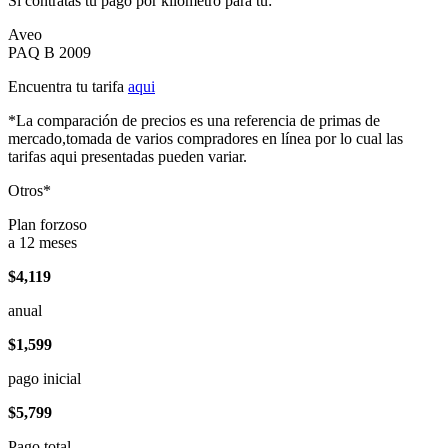
Si contratas tu pago por kilómetro para tu:
Aveo
PAQ B 2009
Encuentra tu tarifa
aqui
*La comparación de precios es una referencia de primas de
mercado,tomada de varios compradores en línea por lo cual las
tarifas aqui presentadas pueden variar.
Otros*
Plan forzoso
a 12 meses
$4,119
anual
$1,599
pago inicial
$5,799
Pago total