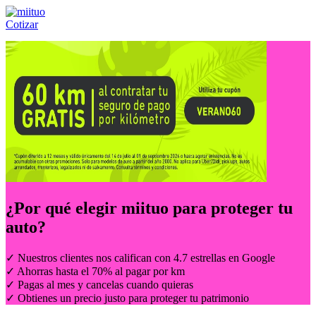
Cotizar
Llámanos al:
(55) 84-21-05-00
ó
800-953-00-59
¿Por qué elegir
miituo
para proteger tu
auto?
✓ Nuestros clientes nos califican con 4.7 estrellas en Google
✓ Ahorras hasta el 70% al pagar por km
✓ Pagas al mes y cancelas cuando quieras
✓ Obtienes un precio justo para proteger tu patrimonio