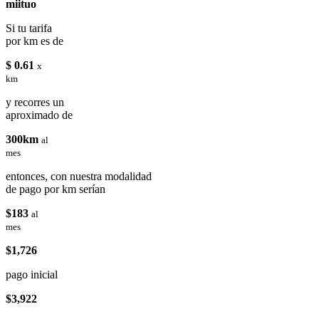
miituo
Si tu tarifa
por km es de
$ 0.61
x
km
y recorres un
aproximado de
300km
al
mes
entonces, con nuestra modalidad
de pago por km serían
$183
al
mes
$1,726
pago inicial
$3,922