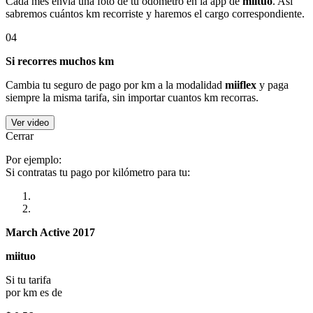
Cada mes envía una foto de tu odómetro en la app de
miituo
. Así
sabremos cuántos km recorriste y haremos el cargo correspondiente.
04
Si recorres muchos km
Cambia tu seguro de pago por km a la modalidad
miiflex
y paga
siempre la misma tarifa, sin importar cuantos km recorras.
Ver video
Cerrar
Por ejemplo:
Si contratas tu pago por kilómetro para tu:
March Active 2017
miituo
Si tu tarifa
por km es de