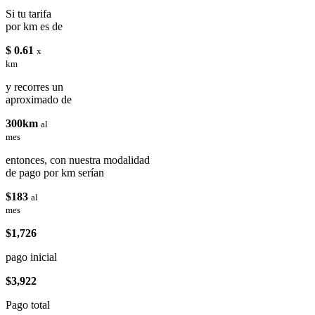
Si tu tarifa
por km es de
$ 0.61
x
km
y recorres un
aproximado de
300km
al
mes
entonces, con nuestra modalidad
de pago por km serían
$183
al
mes
$1,726
pago inicial
$3,922
Pago total