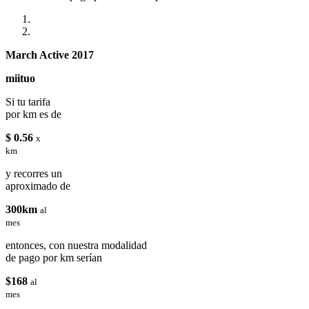
March Active 2017
miituo
Si tu tarifa
por km es de
$ 0.56
x
km
y recorres un
aproximado de
300km
al
mes
entonces, con nuestra modalidad
de pago por km serían
$168
al
mes