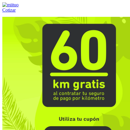
Cotizar
Llámanos al:
(55) 84-21-05-00
ó
800-953-00-59