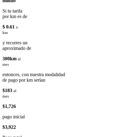
miituo
Si tu tarifa
por km es de
$ 0.61
x
km
y recorres un
aproximado de
300km
al
mes
entonces, con nuestra modalidad
de pago por km serían
$183
al
mes
$1,726
pago inicial
$3,922