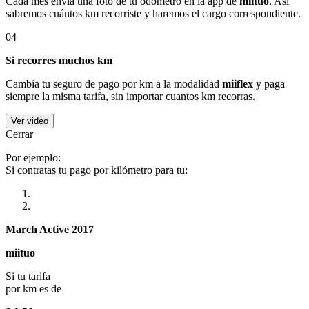
Cada mes envía una foto de tu odómetro en la app de
miituo
. Así
sabremos cuántos km recorriste y haremos el cargo correspondiente.
04
Si recorres muchos km
Cambia tu seguro de pago por km a la modalidad
miiflex
y paga
siempre la misma tarifa, sin importar cuantos km recorras.
Ver video
Cerrar
Por ejemplo:
Si contratas tu pago por kilómetro para tu:
March Active 2017
miituo
Si tu tarifa
por km es de