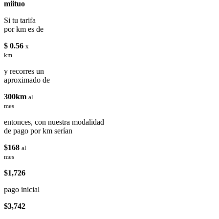
miituo
Si tu tarifa
por km es de
$ 0.56
x
km
y recorres un
aproximado de
300km
al
mes
entonces, con nuestra modalidad
de pago por km serían
$168
al
mes
$1,726
pago inicial
$3,742