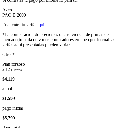
Si contratas tu pago por kilómetro para tu:
Aveo
PAQ B 2009
Encuentra tu tarifa
aqui
*La comparación de precios es una referencia de primas de
mercado,tomada de varios compradores en línea por lo cual las
tarifas aqui presentadas pueden variar.
Otros*
Plan forzoso
a 12 meses
$4,119
anual
$1,599
pago inicial
$5,799
Pago total