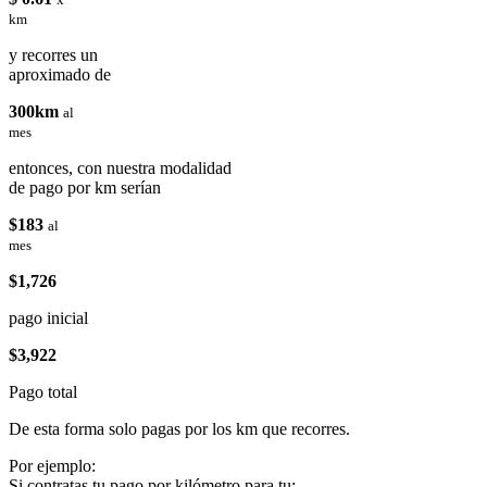
km
y recorres un
aproximado de
300km
al
mes
entonces, con nuestra modalidad
de pago por km serían
$183
al
mes
$1,726
pago inicial
$3,922
Pago total
De esta forma solo pagas por los km que recorres.
Por ejemplo:
Si contratas tu pago por kilómetro para tu: