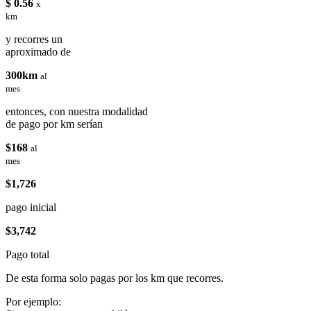
$ 0.56
x
km
y recorres un
aproximado de
300km
al
mes
entonces, con nuestra modalidad
de pago por km serían
$168
al
mes
$1,726
pago inicial
$3,742
Pago total
De esta forma solo pagas por los km que recorres.
Por ejemplo: