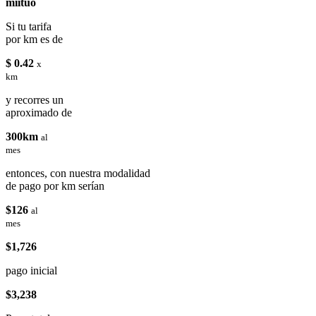
miituo
Si tu tarifa
por km es de
$ 0.42
x
km
y recorres un
aproximado de
300km
al
mes
entonces, con nuestra modalidad
de pago por km serían
$126
al
mes
$1,726
pago inicial
$3,238