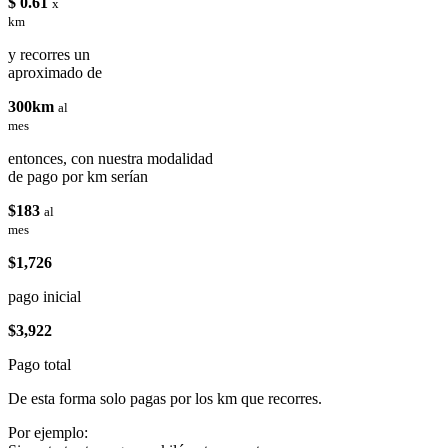
$ 0.61
x
km
y recorres un
aproximado de
300km
al
mes
entonces, con nuestra modalidad
de pago por km serían
$183
al
mes
$1,726
pago inicial
$3,922
Pago total
De esta forma solo pagas por los km que recorres.
Por ejemplo: