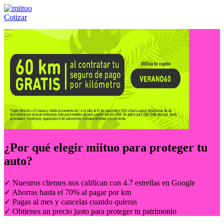
Cotizar
Llámanos al:
(55) 84-21-05-00
ó
800-953-00-59
¿Por qué elegir
miituo
para proteger tu
auto?
✓ Nuestros clientes nos califican con 4.7 estrellas en Google
✓ Ahorras hasta el 70% al pagar por km
✓ Pagas al mes y cancelas cuando quieras
✓ Obtienes un precio justo para proteger tu patrimonio