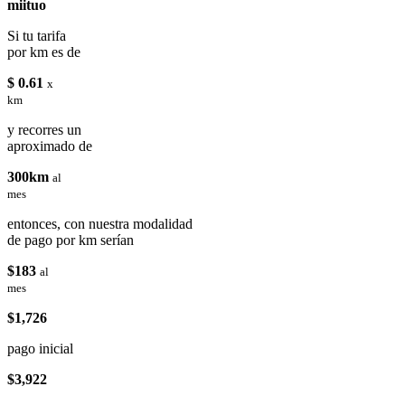
miituo
Si tu tarifa
por km es de
$ 0.61
x
km
y recorres un
aproximado de
300km
al
mes
entonces, con nuestra modalidad
de pago por km serían
$183
al
mes
$1,726
pago inicial
$3,922