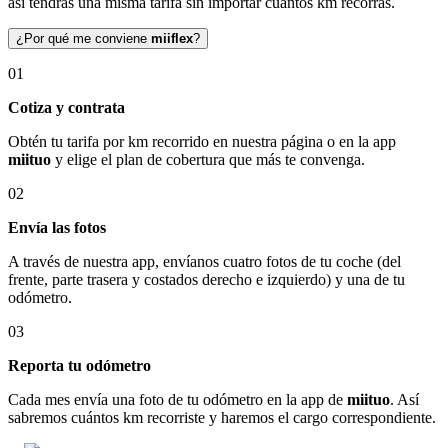
así tendrás una misma tarifa sin importar cuántos km recorras.
¿Por qué me conviene
miiflex
?
01
Cotiza y contrata
Obtén tu tarifa por km recorrido en nuestra página o en la app
miituo
y elige el plan de cobertura que más te convenga.
02
Envía las fotos
A través de nuestra app, envíanos cuatro fotos de tu coche (del
frente, parte trasera y costados derecho e izquierdo) y una de tu
odómetro.
03
Reporta tu odómetro
Cada mes envía una foto de tu odómetro en la app de
miituo
. Así
sabremos cuántos km recorriste y haremos el cargo correspondiente.