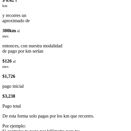
$ 0.42
x
km
y recorres un
aproximado de
300km
al
mes
entonces, con nuestra modalidad
de pago por km serían
$126
al
mes
$1,726
pago inicial
$3,238
Pago total
De esta forma solo pagas por los km que recorres.
Por ejemplo: