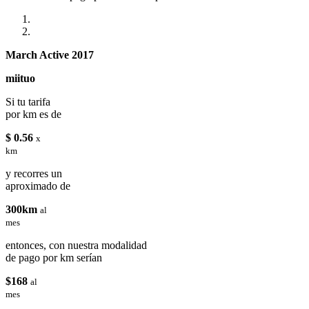
March Active 2017
miituo
Si tu tarifa
por km es de
$ 0.56
x
km
y recorres un
aproximado de
300km
al
mes
entonces, con nuestra modalidad
de pago por km serían
$168
al
mes