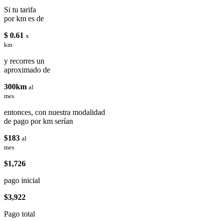
Si tu tarifa
por km es de
$ 0.61
x
km
y recorres un
aproximado de
300km
al
mes
entonces, con nuestra modalidad
de pago por km serían
$183
al
mes
$1,726
pago inicial
$3,922
Pago total