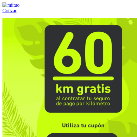
Cotizar
Llámanos al:
(55) 84-21-05-00
ó
800-953-00-59