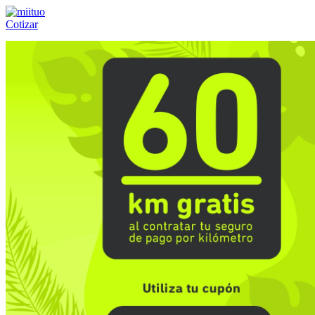
Cotizar
Llámanos al:
(55) 84-21-05-00
ó
800-953-00-59