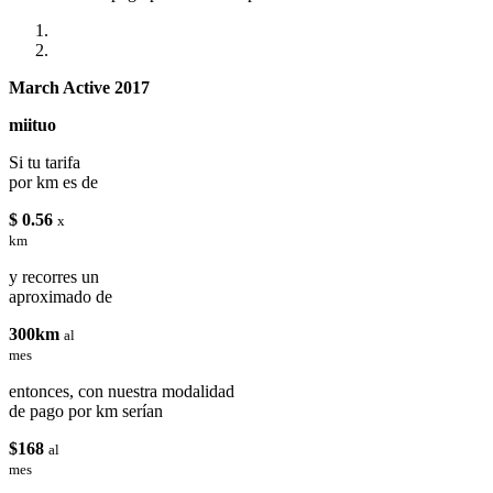
March Active 2017
miituo
Si tu tarifa
por km es de
$ 0.56
x
km
y recorres un
aproximado de
300km
al
mes
entonces, con nuestra modalidad
de pago por km serían
$168
al
mes