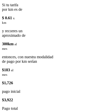
Si tu tarifa
por km es de
$ 0.61
x
km
y recorres un
aproximado de
300km
al
mes
entonces, con nuestra modalidad
de pago por km serían
$183
al
mes
$1,726
pago inicial
$3,922
Pago total