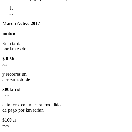
March Active 2017
miituo
Si tu tarifa
por km es de
$ 0.56
x
km
y recorres un
aproximado de
300km
al
mes
entonces, con nuestra modalidad
de pago por km serían
$168
al
mes