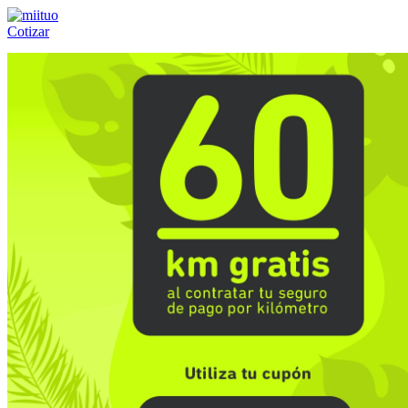
Cotizar
Llámanos al:
(55) 84-21-05-00
ó
800-953-00-59