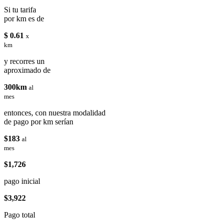
Si tu tarifa
por km es de
$ 0.61
x
km
y recorres un
aproximado de
300km
al
mes
entonces, con nuestra modalidad
de pago por km serían
$183
al
mes
$1,726
pago inicial
$3,922
Pago total