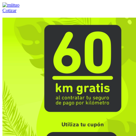
Cotizar
Llámanos al:
(55) 84-21-05-00
ó
800-953-00-59