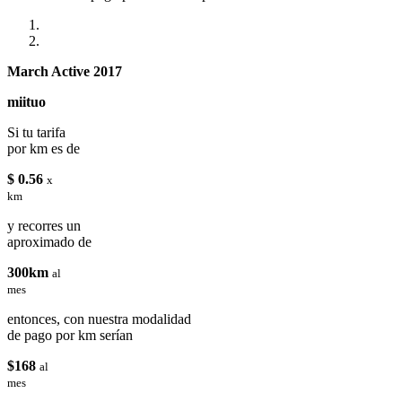
March Active 2017
miituo
Si tu tarifa
por km es de
$ 0.56
x
km
y recorres un
aproximado de
300km
al
mes
entonces, con nuestra modalidad
de pago por km serían
$168
al
mes