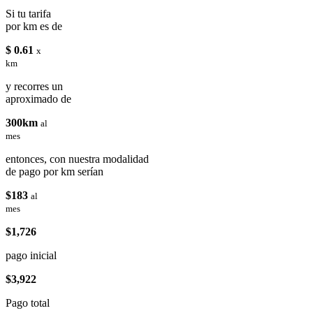
Si tu tarifa
por km es de
$ 0.61
x
km
y recorres un
aproximado de
300km
al
mes
entonces, con nuestra modalidad
de pago por km serían
$183
al
mes
$1,726
pago inicial
$3,922
Pago total